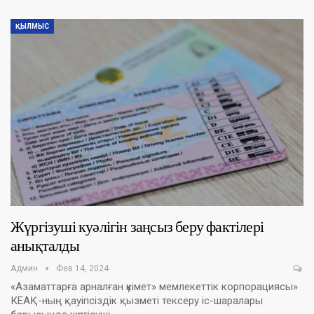
ҚЫЛМЫС
Жүргізуші куәлігін заңсыз беру фактілері
анықталды
Админ
Фев 14, 2024
«Азаматтарға арналған үкімет» мемлекеттік корпорациясы»
КЕАҚ-ның қауіпсіздік қызметі тексеру іс-шаралары