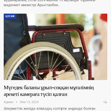
ауданаралық соты 2024 жылғы 13 ақпанда бұрынғы
мәдениет министрі Арыстанбек…
ҚОҒАМ
Мүгедек баланы ұрып-соққан мұғалімнің
әрекеті камераға түсіп қалған
Админ
Фев 13, 2024
Әлеуметтік желіде еліміздің солтүстік өңірінде болған