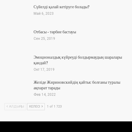
Сүйелді қалай кетіруге болады?
Май 6, 2023
Отбасы – тәрбие бастауы
Сен 25, 2019
Эмоционалдық күйреуді болдырмаудың шаралары
қандай?
Окт 17, 2019
Желіде Жириновскийдің қайтыс болғаны туралы
ақпарат тарады
Фев 14, 2022
АЛДЫҢҒЫ
КЕЛЕСІ
1 of 1 723