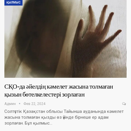
ҚЫЛМЫС
СҚО-да әйелдің кәмелет жасына толмаған
қызын бөтелкелестері зорлаған
Админ
Фев 22, 2024
Солтүстік Қазақстан облысы Тайынша ауданында кәмелет
жасына толмаған қызды өз үйінде бірнеше ер адам
зорлаған. Бұл қылмыс…