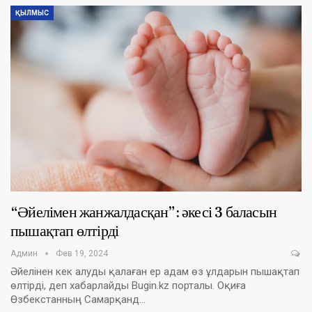
ҚЫЛМЫС
“Әйелімен жанжалдасқан”: әкесі 3 баласын
пышақтап өлтірді
Админ
Фев 19, 2024
Әйелінен кек алуды қалаған ер адам өз ұлдарын пышақтап
өлтірді, деп хабарлайды Bugin.kz порталы. Оқиға
Өзбекстанның Самарқанд…