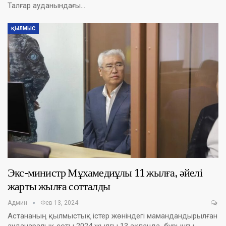
Талғар ауданындағы…
ҚЫЛМЫС
Экс-министр Мұхамедиұлы 11 жылға, әйелі
жарты жылға сотталды
Админ
Фев 13, 2024
Астананың қылмыстық істер жөніндегі мамандандырылған