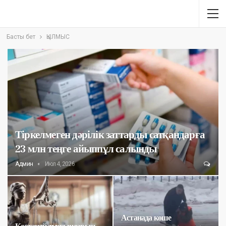
Басты бет
ҚЫЛМЫС
Тіркелмеген дәрілік заттарды сатқандарға
23 млн теңге айыппұл салынды
Админ
Июл 4, 2026
Астанада көше