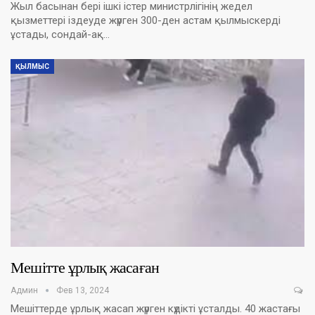
Жыл басынан бері ішкі істер министрлігінің жедел
қызметтері іздеуде жүрген 300-ден астам қылмыскерді
ұстады, сондай-ақ…
ҚЫЛМЫС
Мешітте ұрлық жасаған
Админ
Фев 13, 2024
Мешіттерде ұрлық жасап жүрген күдікті ұсталды. 40 жастағы