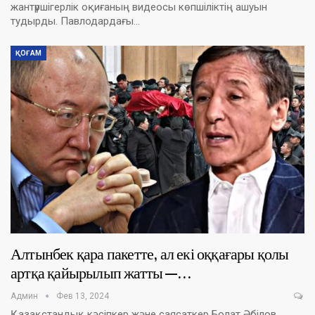
жантүршігерлік оқиғаның видеосы көпшіліктің ашуын
тудырды. Павлодардағы…
ҚОҒАМ
Алтынбек қара пакетте, ал екі оққағары қолы
артқа қайырылып жатты —…
Админ
Фев 13, 2024
Қазақстандық кәсіпкер және саясаткер Болат Әбілов