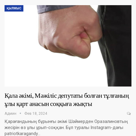
ҚЫЛМЫС
Қала әкімі, Мәжіліс депутаты болған тұлғаның
ұлы қарт анасын соққыға жықты
Админ
Фев 18, 2024
Қарағандының бұрынғы әкімі Шәймерден Оразалиновтың
жесірін өз ұлы ұрып-соққан. Бұл туралы Instagram-дағы
patriotkaragandy…