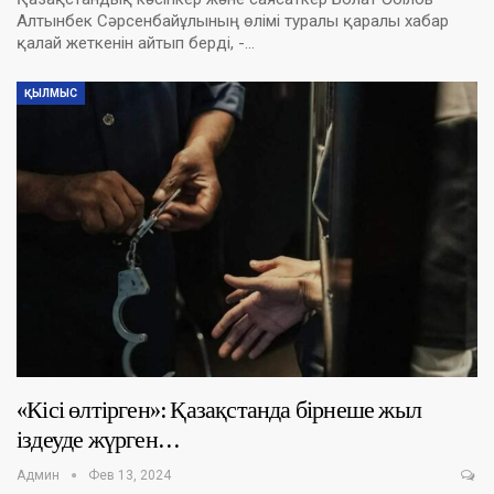
Алтынбек Сәрсенбайұлының өлімі туралы қаралы хабар
қалай жеткенін айтып берді, -…
ҚЫЛМЫС
«Кісі өлтірген»: Қазақстанда бірнеше жыл
іздеуде жүрген…
Админ
Фев 13, 2024