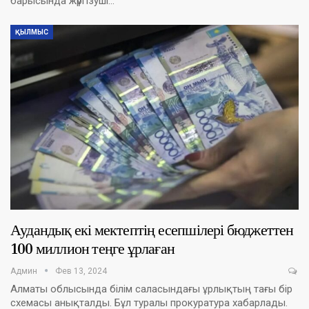
барысында жүргізуші…
ҚЫЛМЫС
Аудандық екі мектептің есепшілері бюджеттен
100 миллион теңге ұрлаған
Админ
Фев 13, 2024
Алматы облысында білім саласындағы ұрлықтың тағы бір
схемасы анықталды. Бұл туралы прокуратура хабарлады.