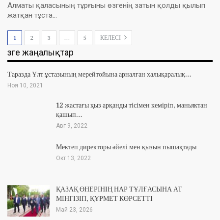
Алматы қаласының тұрғыны өзгенің затын қолды қылып
жатқан тұста…
1
2
3
…
5
КЕЛЕСІ
Өзге жаңалықтар
Таразда Ұлт ұстазының мерейтойына арналған халықаралық…
Ноя 10, 2021
12 жастағы қыз арқанды тісімен кеміріп, маньяктан
қашып…
Авг 9, 2022
Мектеп директоры әйелі мен қызын пышақтады
Окт 13, 2022
ҚАЗАҚ ӨНЕРІНІҢ НАР ТҰЛҒАСЫНА АТ
МІНГІЗІП, ҚҰРМЕТ КӨРСЕТТІ
Май 23, 2026