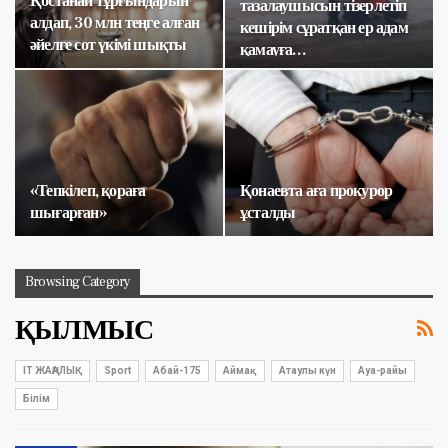
Қостанай тұрғындарын
тазалаушысын тізерлетіп
алдап, 30 млн теңге алған
кешірім сұратқан ер адам
әйелге сот үкімі шықты
қамауға…
«Тепкілеп, қораға
Қонаевта аға прокурор
шығарған»
ұсталды
Browsing Category
ҚЫЛМЫС
IT ЖАҢАЛЫҚ
Sport
Абай-175
Аймақ
Атаулы күн
Ауа-райы
Білім