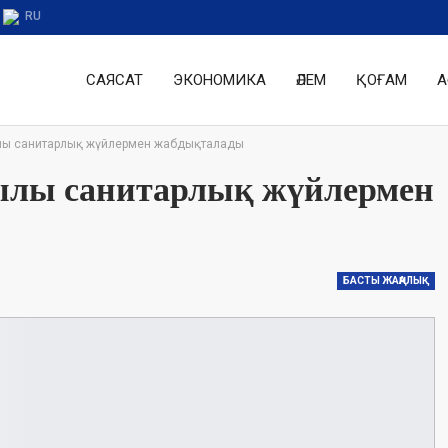
RU
САЯСАТ
ЭКОНОМИКА
ӘЛЕМ
ҚОҒАМ
А
лы санитарлық жүйлермен​ жабдықталады
ылы санитарлық жүйлермен​
БАСТЫ ЖАҢАЛЫҚ