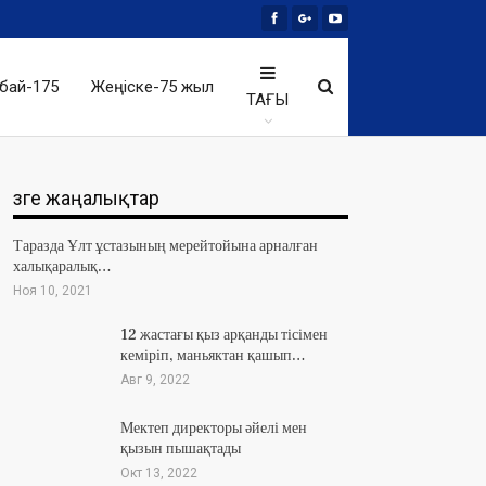
бай-175
Жеңіске-75 жыл
ТАҒЫ
Өзге жаңалықтар
Таразда Ұлт ұстазының мерейтойына арналған
халықаралық…
Ноя 10, 2021
12 жастағы қыз арқанды тісімен
кеміріп, маньяктан қашып…
Авг 9, 2022
Мектеп директоры әйелі мен
қызын пышақтады
Окт 13, 2022