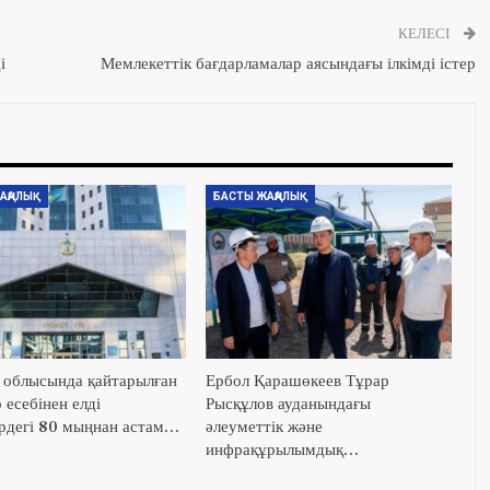
КЕЛЕСІ
і
Мемлекеттік бағдарламалар аясындағы ілкімді істер
АҢАЛЫҚ
БАСТЫ ЖАҢАЛЫҚ
облысында қайтарылған
Ербол Қарашөкеев Тұрар
 есебінен елді
Рысқұлов ауданындағы
рдегі 80 мыңнан астам…
әлеуметтік және
инфрақұрылымдық…