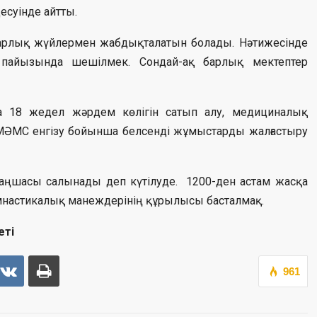
есуінде айтты.
рлық жүйлермен​ жабдықталатын болады. Нәтижесінде
 пайызында шешілмек. Сондай-ақ барлық мектептер
да 18 жедел жәрдем көлігін сатып алу, медициналық
, МӘМС енгізу бойынша белсенді жұмыстарды жалғастыру
аңшасы салынады деп күтілуде.​ ​ 1200-ден астам жасқа
гимнастикалық манеждерінің құрылысы басталмақ.
еті
961