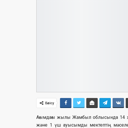
Бөлісу
Ағымдағы жылы Жамбыл облысында 14 жа
және 1 үш ауысымды мектептің мәселе