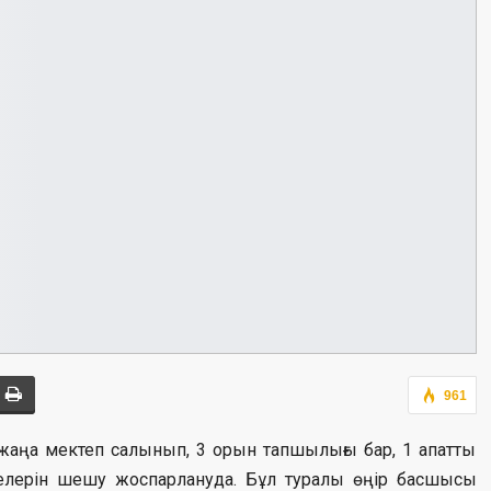
961
ңа мектеп салынып, 3 орын тапшылығы бар, 1 апатты
лерін шешу жоспарлануда. Бұл туралы өңір басшысы