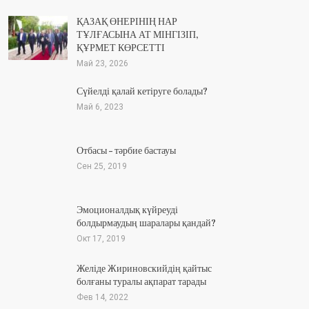
ҚАЗАҚ ӨНЕРІНІҢ НАР
ТҰЛҒАСЫНА АТ МІНГІЗІП,
ҚҰРМЕТ КӨРСЕТТІ
Май 23, 2026
Сүйелді қалай кетіруге болады?
Май 6, 2023
Отбасы – тәрбие бастауы
Сен 25, 2019
Эмоционалдық күйреуді
болдырмаудың шаралары қандай?
Окт 17, 2019
Желіде Жириновскийдің қайтыс
болғаны туралы ақпарат тарады
Фев 14, 2022