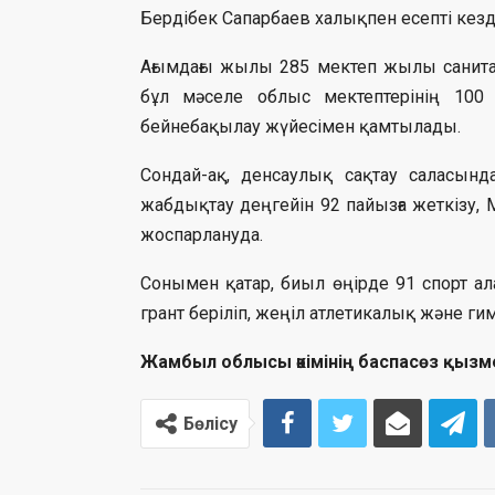
Бердібек Сапарбаев халықпен есепті кезд
Ағымдағы жылы 285 мектеп жылы санита
бұл мәселе облыс мектептерінің 100
бейнебақылау жүйесімен қамтылады.
Сондай-ақ, денсаулық сақтау саласын
жабдықтау деңгейін 92 пайызға жеткізу
жоспарлануда.
Сонымен қатар, биыл өңірде 91 спорт ал
грант беріліп, жеңіл атлетикалық және 
Жамбыл облысы әкімінің баспасөз қызм
Бөлісу