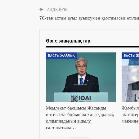
АЛДЫҢҒЫ
70-тен астам ауыл ауызсумен қамтамасыз етілед
Өзге жаңалықтар
БАСТЫ ЖАҢАЛЫҚ
БАСТЫ Ж
Мемлекет басшысы Жасанды
Жамбыл 
интеллект бойынша халықаралық
активтер
олимпиаданың ашылу
мекенде
салтанатына…