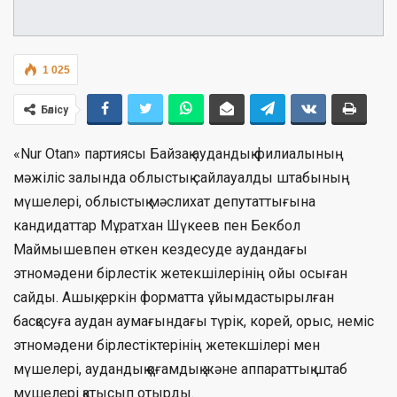
1 025
Бөлісу
«Nur Otan» партиясы Байзақ аудандық филиалының
мәжіліс залында облыстық сайлауалды штабының
мүшелері, облыстық мәслихат депутаттығына
кандидаттар Мұратхан Шүкеев пен Бекбол
Маймышевпен өткен кездесуде аудандағы
этномәдени бірлестік жетекшілерінің ойы осыған
сайды. Ашық, еркін форматта ұйымдастырылған
басқосуға аудан аумағындағы түрік, корей, орыс, неміс
этномәдени бірлестіктерінің жетекшілері мен
мүшелері, аудандық қоғамдық және аппараттық штаб
мүшелері қатысып отырды.