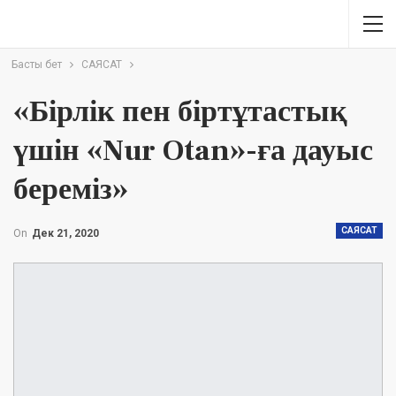
Басты бет
САЯСАТ
«Бірлік пен біртұтастық
үшін «Nur Otan»-ға дауыс
береміз»
САЯСАТ
On
Дек 21, 2020