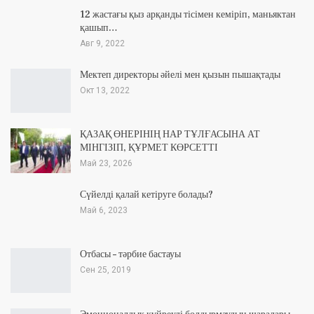
12 жастағы қыз арқанды тісімен кеміріп, маньяктан
қашып…
Авг 9, 2022
Мектеп директоры әйелі мен қызын пышақтады
Окт 13, 2022
ҚАЗАҚ ӨНЕРІНІҢ НАР ТҰЛҒАСЫНА АТ
МІНГІЗІП, ҚҰРМЕТ КӨРСЕТТІ
Май 23, 2026
Сүйелді қалай кетіруге болады?
Май 6, 2023
Отбасы – тәрбие бастауы
Сен 25, 2019