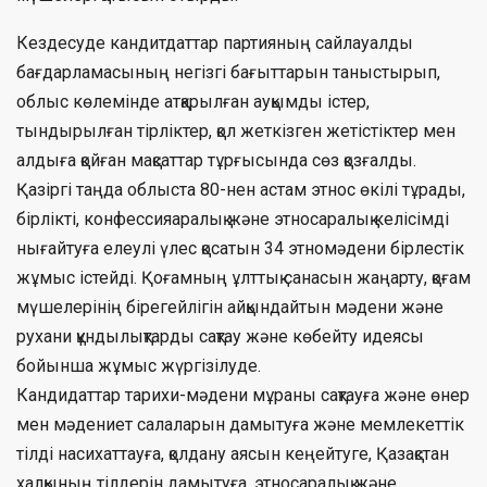
Кездесуде кандитдаттар партияның сайлауалды
бағдарламасының негізгі бағыттарын таныстырып,
облыс көлемінде атқарылған ауқымды істер,
тындырылған тірліктер, қол жеткізген жетістіктер мен
алдыға қойған мақсаттар тұрғысында сөз қозғалды.
Қазіргі таңда облыста 80-нен астам этнос өкілі тұрады,
бірлікті, конфессияаралық және этносаралық келісімді
нығайтуға елеулі үлес қосатын 34 этномәдени бірлестік
жұмыс істейді. Қоғамның ұлттық санасын жаңарту, қоғам
мүшелерінің бірегейлігін айқындайтын мәдени және
рухани құндылықтарды сақтау және көбейту идеясы
бойынша жұмыс жүргізілуде.
Кандидаттар тарихи-мәдени мұраны сақтауға және өнер
мен мәдениет салаларын дамытуға және мемлекеттік
тілді насихаттауға, қолдану аясын кеңейтуге, Қазақстан
халқының тілдерін дамытуға, этносаралық және