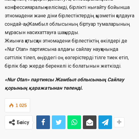
конфессияаралық келісімді, бірлікті нығайту бойынша
этномәдени және діни бірлестіктердің қызметін қолдауға
сондай-ақ, Жамбыл облысының біртуар тумаларының
мұрасын насихаттауға шақырды.
Жиынға қатысқан этномәдени бірлестіктің өкілдері де
«Nur Otan» партиясына алдағы сайлау науқанында
сәттілік тілеп, өңірдегі оң өзгерістерді тілге тиек етіп,
бірлік бар жерде берекелі іс болатынын жеткізді.
«Nur Otan» партиясы Жамбыл облысының Сайлау
қорының қаражатынан төленді.
1 025
Бөлісу