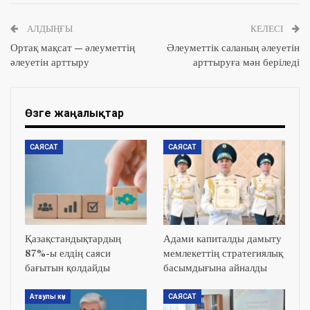
АЛДЫҢҒЫ
КЕЛЕСІ
Ортақ мақсат — әлеуметтің
Әлеуметтік саланың әлеуетін
әлеуетін арттыру
арттыруға мән беріледі
Өзге жаңалықтар
САЯСАТ
САЯСАТ
Қазақстандықтардың
Адами капиталды дамыту
87%-ы елдің саяси
мемлекеттің стратегиялық
бағытын қолдайды
басымдығына айналды
Атаулы күн
САЯСАТ