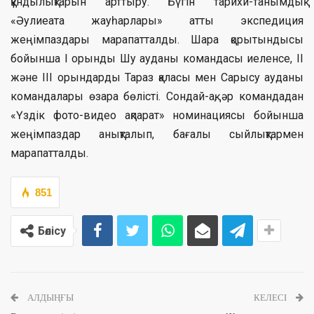
құндылықтарын арттыру. Бүгін тарихи-танымдық
«Әулиеата жауһарлары» атты экспедиция
жеңімпаздары марапатталды. Шара қорытындысы
бойынша І орынды Шу ауданы командасы иеленсе, ІІ
және ІІІ орындарды Тараз қаласы мен Сарысу ауданы
командалары өзара бөлісті. Сондай-ақ, әр командадан
«Үздік фото-видео ақпарат» номинациясы бойынша
жеңімпаздар анықталып, бағалы сыйлықтармен
марапатталды.
851
Бөлісу
АЛДЫҢҒЫ
КЕЛЕСІ