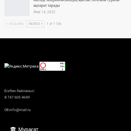
Желіде Жириновскийдің қайтыс болғаны туралы
ақпарат тарады
Фев 14, 2022
АЛДЫҢҒЫ
КЕЛЕСІ
1 of 1 726
Бізбен байланыс:
8 747 605 4649
08.info@mail.ru
Мұрағат