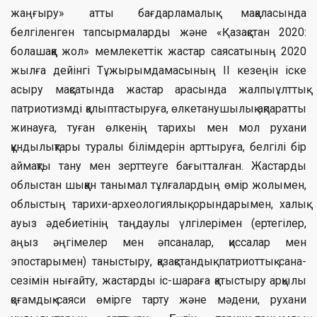
жаңғыру» атты бағдарламалық мақаласында
белгіленген тапсырмаларды және «Қазақстан 2020:
болашаққа жол» мемлекеттік жастар саясатының 2020
жылға дейінгі Тұжырымдамасының ІІ кезеңін іске
асыру мақсатында жастар арасында жалпыұлттық
патриотизмді қалыптастыруға, өлкетанушылық ақпаратты
жинауға, туған өлкенің тарихы мен мол рухани
құндылықтары туралы білімдерін арттыруға, белгілі бір
аймақты тану мен зерттеуге бағытталған. Жастарды
облыстан шыққан танымал тұлғалардың өмір жолымен,
облыстың тарихи-археологиялық орындарымен, халық
ауыз әдебиетінің таңдаулы үлгілерімен (ертегілер,
аңыз әңгімелер мен әпсаналар, қиссалар мен
эпостарымен) таныстыру, қазақстандық патриоттық сана-
сезімін нығайту, жастарды іс-шараға қатыстыру арқылы
қоғамдық-саяси өмірге тарту және мәдени, рухани