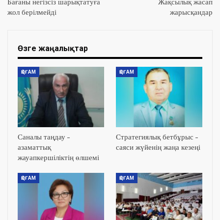
Бағаны негізсіз шарықтатуға
Жақсылық жасап
жол берілмейді
жарысқандар
Өзге жаңалықтар
ҚОҒАМ
ҚОҒАМ
Саналы таңдау –
Стратегиялық бетбұрыс –
азаматтық
саяси жүйенің жаңа кезеңі
жауапкершіліктің өлшемі
ҚОҒАМ
ҚОҒАМ