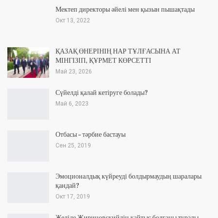
Мектеп директоры әйелі мен қызын пышақтады
Окт 13, 2022
ҚАЗАҚ ӨНЕРІНІҢ НАР ТҰЛҒАСЫНА АТ
МІНГІЗІП, ҚҰРМЕТ КӨРСЕТТІ
Май 23, 2026
Сүйелді қалай кетіруге болады?
Май 6, 2023
Отбасы – тәрбие бастауы
Сен 25, 2019
Эмоционалдық күйреуді болдырмаудың шаралары
қандай?
Окт 17, 2019