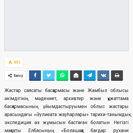
851
Бөлісу
Жастар саясаты басқармасы және Жамбыл облысы
әкімдігінің мәдениет, архивтер және құжаттама
басқармасының ұйымдастыруымен облыс жастары
арасындағы «Әулиеата жауһарлары» тарихи-танымдық
экспедиция өз жұмысын бастаған болатын. Негізгі
мақсаты Елбасының «Болашаққа бағдар: рухани