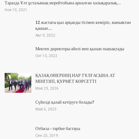
Таразда Ұлт ұстазының мерейтойына арналған халықаралық…
Ноя 10, 2021
12 жастағы қыз арқанды тісімен кеміріп, маньяктан
қашып…
Авг 9, 2022
Мектеп директоры әйелі мен қызын пышақтады
Окт 13, 2022
ҚАЗАҚ ӨНЕРІНІҢ НАР ТҰЛҒАСЫНА АТ
МІНГІЗІП, ҚҰРМЕТ КӨРСЕТТІ
Май 23, 2026
Сүйелді қалай кетіруге болады?
Май 6, 2023
Отбасы – тәрбие бастауы
Сен 25, 2019