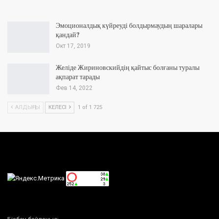
Эмоционалдық күйреуді болдырмаудың шаралары
қандай?
Окт 17, 2019
Желіде Жириновскийдің қайтыс болғаны туралы
ақпарат тарады
Фев 14, 2022
АЛДЫҢҒЫ
КЕЛЕСІ
1 of 1 725