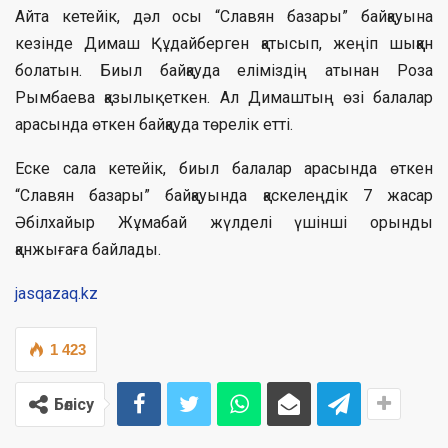
Айта кетейік, дәл осы “Славян базары” байқауына
кезінде Димаш Құдайберген қатысып, жеңіп шыққан
болатын. Биыл байқауда еліміздің атынан Роза
Рымбаева қазылық еткен. Ал Димаштың өзі балалар
арасында өткен байқауда төрелік етті.
Еске сала кетейік, биыл балалар арасында өткен
“Славян базары” байқауында қаскелеңдік 7 жасар
Әбілхайыр Жұмабай жүлделі үшінші орынды
қанжығаға байлады.
jasqazaq.kz
1 423
Бөлісу