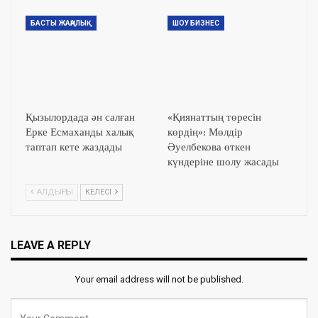
БАСТЫ ЖАҢАЛЫҚ
ШОУ БИЗНЕС
Қызылордада ән салған
«Қиянаттың төресін
Ерке Есмаханды халық
көрдің»: Мөлдір
таптап кете жаздады
Әуелбекова өткен
күндеріне шолу жасады
АЛДЫҢҒЫ
КЕЛЕСІ
LEAVE A REPLY
Your email address will not be published.