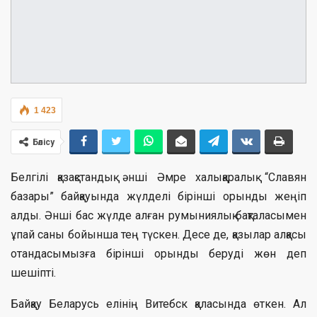
1 423
Бөлісу
Белгілі қазақстандық әнші Әмре халықаралық “Славян
базары” байқауында жүлделі бірінші орынды жеңіп
алды. Әнші бас жүлде алған румыниялық бақталасымен
ұпай саны бойынша тең түскен. Десе де, қазылар алқасы
отандасымызға бірінші орынды беруді жөн деп
шешіпті.
Байқау Беларусь елінің Витебск қаласында өткен. Ал