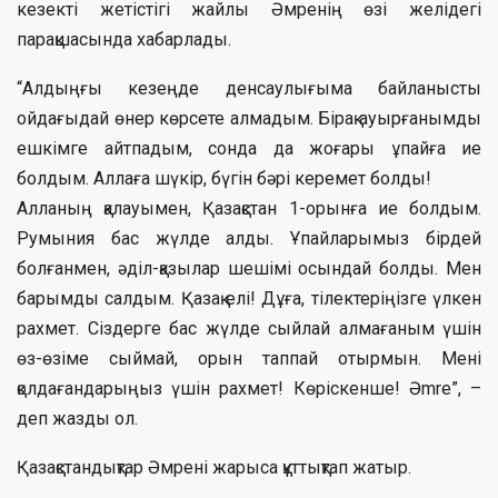
кезекті жетістігі жайлы Әмренің өзі желідегі
парақшасында хабарлады.
“Алдыңғы кезеңде денсаулығыма байланысты
ойдағыдай өнер көрсете алмадым. Бірақ ауырғанымды
ешкімге айтпадым, сонда да жоғары ұпайға ие
болдым. Аллаға шүкір, бүгін бәрі керемет болды!
Алланың қалауымен, Қазақстан 1-орынға ие болдым.
Румыния бас жүлде алды. Ұпайларымыз бірдей
болғанмен, әділ-қазылар шешімі осындай болды. Мен
барымды салдым. Қазақ елі! Дұға, тілектеріңізге үлкен
рахмет. Сіздерге бас жүлде сыйлай алмағаным үшін
өз-өзіме сыймай, орын таппай отырмын. Мені
қолдағандарыңыз үшін рахмет! Көріскенше! Әmre”, –
деп жазды ол.
Қазақстандықтар Әмрені жарыса құттықтап жатыр.