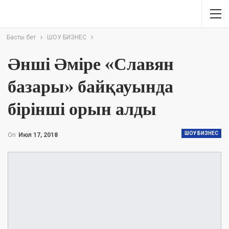
Басты бет
ШОУ БИЗНЕС
Әнші Әміре «Славян
базары» байқауында
бірінші орын алды
ШОУ БИЗНЕС
On
Июл 17, 2018