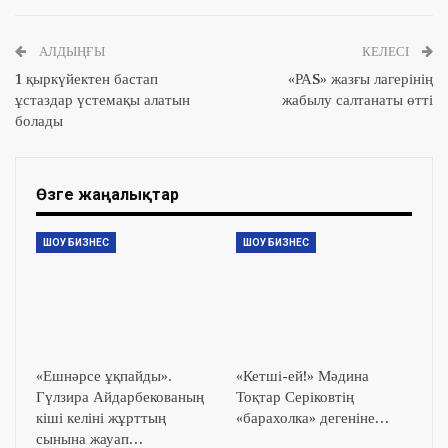
АЛДЫҢҒЫ
КЕЛЕСІ
1 қыркүйектен бастап
«РАS» жазғы лагерінің
ұстаздар үстемақы алатын
жабылу салтанаты өтті
болады
Өзге жаңалықтар
ШОУ БИЗНЕС
ШОУ БИЗНЕС
«Ешнәрсе ұқпайды».
«Кетші-ей!» Мәдина
Гүлзира Айдарбекованың
Тоқтар Серіковтің
кіші келіні жұрттың
«барахолка» дегеніне…
сынына жауап…