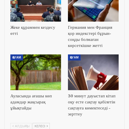
Жеке құраммен кездесу
Германия мен Франция
өтті
қор индекстері бұрын-
соңды болмаған
көрсеткішке жетті
ҚОҒАМ
ҚОҒАМ
Ауласында ағашы көп
30 минут дауыстап кітап
адамдар жақсырақ
оқу есте сақтау қабілетін
ұйықтайды
сақтауға көмектеседі –
зерттеу
АЛДЫҢҒЫ
КЕЛЕСІ