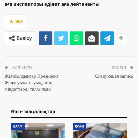
аға инспекторы әділет аға лейтенанты
954
Бөлісу
АЛДЫҢҒЫ
КЕЛЕСІ
Жамбылдықтар Президент
Следующая запись
Жолдауынан туындаған
міндеттерді талқылады
Өзге жаңалықтар
ҚОҒАМ
ҚОҒАМ