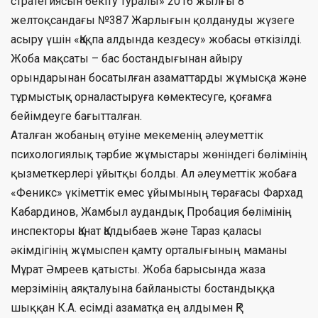
стратегиясын бекіту туралы» 2016 жылғы 8
желтоқсандағы №387 Жарлығын қолдануды жүзеге
асыру үшін «Қақпа алдында кездесу» жобасы өткізілді.
Жоба мақсаты – бас бостандығынан айыру
орындарынан босатылған азаматтарды жұмысқа және
тұрмыстық орналастыруға көмектесуге, қоғамға
бейімдеуге бағытталған.
Аталған жобаның өтуіне мекеменің әлеуметтік
психологиялық тәрбие жұмыстары жөніндегі бөлімінің
қызметкерлері ұйытқы болды. Ал әлеуметтік жобаға
«Феникс» үкіметтік емес ұйымының төрағасы Фархад
Кабардинов, Жамбыл аудандық Пробация бөлімінің
инспекторы Қанат Қалдыбаев және Тараз қаласы
әкімдігінің жұмыспен қамту орталығының маманы
Мұрат Әмреев қатысты. Жоба барысында жаза
мерзімінің аяқталуына байланысты бостандыққа
шыққан К.А. есімді азаматқа ең алдымен ҚР