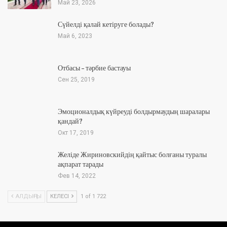
Май 23, 2026
Сүйелді қалай кетіруге болады?
Май 6, 2023
Отбасы – тәрбие бастауы
Сен 25, 2019
Эмоционалдық күйреуді болдырмаудың шаралары
қандай?
Окт 17, 2019
Желіде Жириновскийдің қайтыс болғаны туралы
ақпарат тарады
Фев 14, 2022
АЛДЫҢҒЫ
КЕЛЕСІ
1 of 1 722