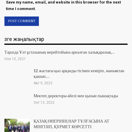
Save my name, email, and website in this browser for the next
time I comment.
Өзге жаңалықтар
Таразда Ұлт ұстазының мерейтойына арналған халықаралық…
Ноя 10, 2021
12 жастағы қыз арқанды тісімен кеміріп, маньяктан
қашып…
Авг 9, 2022
Мектеп директоры әйелі мен қызын пышақтады
Окт 13, 2022
ҚАЗАҚ ӨНЕРІНІҢ НАР ТҰЛҒАСЫНА АТ
МІНГІЗІП, ҚҰРМЕТ КӨРСЕТТІ