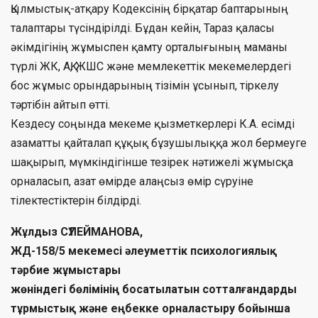
Қылмыстық-атқару Кодексінің бірқатар баптарының
талаптары түсіндірілді. Бұдан кейін, Тараз қаласы
әкімдігінің жұмыспен қамту орталығының маманы
түрлі ЖК, АҚ, ЖШС және мемлекеттік мекемелердегі
бос жұмыс орындарының тізімін ұсынып, тіркелу
тәртібін айтып өтті.
Кездесу соңында мекеме қызметкерлері К.А. есімді
азаматты қайталап құқық бұзушылыққа жол бермеуге
шақырып, мүмкіндігінше тезірек нәтижелі жұмысқа
орналасып, азат өмірде алаңсыз өмір сүруіне
тілектестіктерін білдірді.
Жұлдыз СҮЛЕЙМАНОВА,
ЖД-158/5 мекемесі әлеуметтік психологиялық
тәрбие жұмыстары
жөніндегі бөлімінің босатылатын сотталғандарды
тұрмыстық және еңбекке орналастыру бойынша