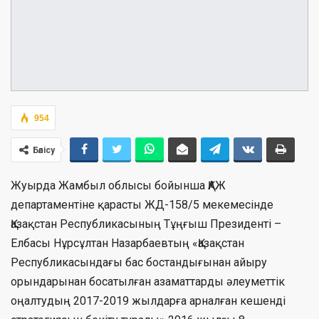
954
Бөлісу
Жуырда Жамбыл облысы бойынша ҚАЖ
департаментіне қарасты ЖД-158/5 мекемесінде
Қазақстан Республикасының Тұңғыш Президенті –
Елбасы Нұрсұлтан Назарбаевтың «Қазақстан
Республикасындағы бас бостандығынан айыру
орындарынан босатылған азаматтарды әлеуметтік
оңалтудың 2017-2019 жылдарға арналған кешенді