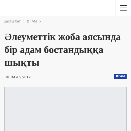
Басты бет
ҚОҒАМ
Әлеуметтік жоба аясында
бір адам бостандыққа
шықты
ҚОҒАМ
On
Сен 6, 2019