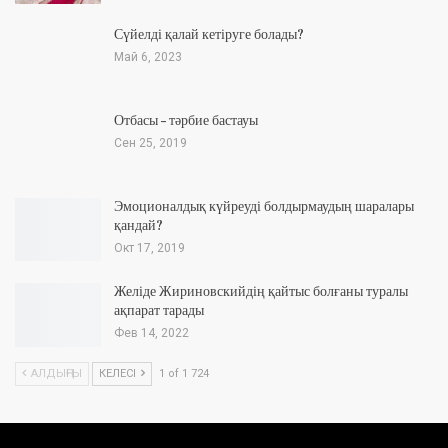
Сүйелді қалай кетіруге болады?
Май 6, 2023
Отбасы – тәрбие бастауы
Сен 25, 2019
Эмоционалдық күйреуді болдырмаудың шаралары
қандай?
Окт 17, 2019
Желіде Жириновскийдің қайтыс болғаны туралы
ақпарат тарады
Фев 14, 2022
АЛДЫҢҒЫ
КЕЛЕСІ
1 of 1 724