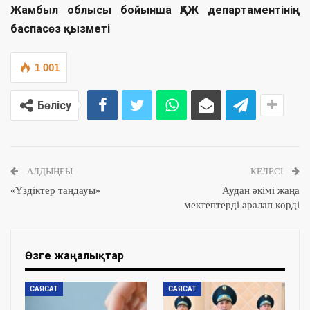
Жамбыл облысы бойынша ҚАЖ департаментінің
баспасөз қызметі
1 001
Бөлісу
АЛДЫҢҒЫ
КЕЛЕСІ
«Үздіктер таңдауы»
Аудан әкімі жаңа
мектептерді аралап көрді
Өзге жаңалықтар
САЯСАТ
САЯСАТ