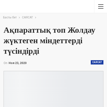
Басты бет
САЯСАТ
Ақпараттық топ Жолдау
жүктеген міндеттерді
түсіндірді
САЯСАТ
On
Ноя 23, 2020