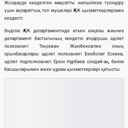
Жолдауда көзделген мақсатты көпшілікке түсіндіру
үшін ақпараттық топ мүшелері ҚАЖ қызметкерлерімен
кездесті.
Өңірлік ҚАЖ департаментінде өткен алқалы жиынға
департамент бастығының міндетін атқарушы әділет
полковнигі Теңізжан Жәнібековпен оның
орынбасарлары әділет полковнигі Бекболат Ескеев,
әділет подполковнигі Еркін Нұрбаев сондай-ақ, бөлім
басшыларымен жеке құрам қызметкерлері қатысты.