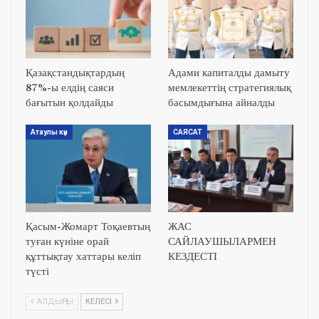
Қазақстандықтардың
Адами капиталды дамыту
87%-ы елдің саяси
мемлекеттің стратегиялық
бағытын қолдайды
басымдығына айналды
Атаулы күн
САЯСАТ
Қасым-Жомарт Тоқаевтың
ЖАС
туған күніне орай
САЙЛАУШЫЛАРМЕН
құттықтау хаттары келіп
КЕЗДЕСТІ
түсті
АЛДЫҢҒЫ
КЕЛЕСІ