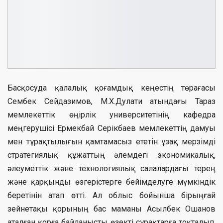
Басқосуда қалалық қоғамдық кеңестің төрағасы
Сембек Сейдазимов, М.Х.Дулати атындағы Тараз
мемлекеттік өңірлік университетінің кафедра
меңгерушісі Ермекбай Серікбаев мемлекеттің дамуы
мен тұрақтылығын қамтамасыз ететін ұзақ мерзімді
стратегиялық құжаттың әлемдегі экономикалық,
әлеуметтік және технологиялық салалардағы терең
және қарқынды өзгерістерге бейімделуге мүмкіндік
беретінін атап өтті. Ал облыс бойынша бірыңғай
зейнетақы қорының бас маманы Асылбек Ошанов
аталған қорға байланысты өзекті сұрақтарға тоқталып,