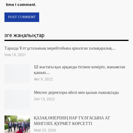
time I comment.
Өзге жаңалықтар
Таразда Ұлт ұстазының мерейтойына арналған халықаралық…
Ноя 10, 2021
12 жастағы қыз арқанды тісімен кеміріп, маньяктан
қашып…
Авг 9, 2022
Мектеп директоры әйелі мен қызын пышақтады
Окт 13, 2022
ҚАЗАҚ ӨНЕРІНІҢ НАР ТҰЛҒАСЫНА АТ
МІНГІЗІП, ҚҰРМЕТ КӨРСЕТТІ
Май 23, 2026