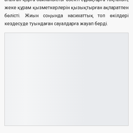
жеке құрам қызметкерлерін қызықтырған ақпаратпен
бөлісті. Жиын соңында насихаттық топ өкілдері
кездесуде туындаған сауалдарға жауап берді.