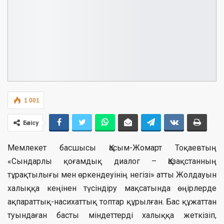
1 001
Бөлісу
Мемлекет басшысы Қасым-Жомарт Тоқаевтың
«Сындарлы қоғамдық диалог – Қазақстанның
тұрақтылығы мен өркендеуінің негізі» атты Жолдауын
халыққа кеңінен түсіндіру мақсатында өңірлерде
ақпараттық-насихаттық топтар құрылған. Бас құжаттан
туындаған басты міндеттерді халыққа жеткізіп,