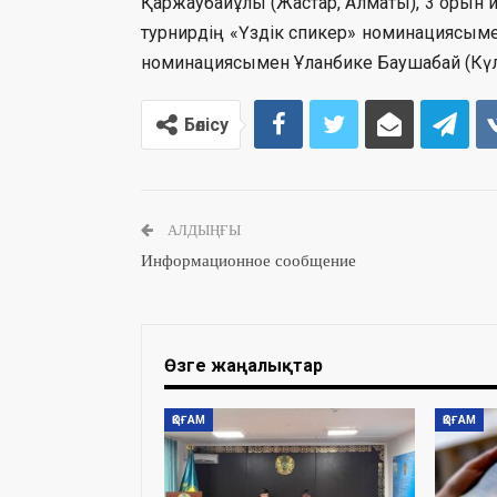
Қаржаубайұлы (Жастар, Алматы), 3 орын и
турнирдің «Үздік спикер» номинациясыме
номинациясымен Ұланбике Баушабай (Күлт
Бөлісу
АЛДЫҢҒЫ
Информационное сообщение
Өзге жаңалықтар
ҚОҒАМ
ҚОҒАМ