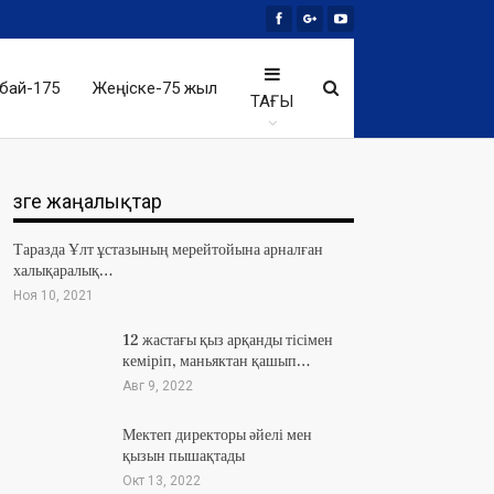
бай-175
Жеңіске-75 жыл
ТАҒЫ
Өзге жаңалықтар
Таразда Ұлт ұстазының мерейтойына арналған
халықаралық…
Ноя 10, 2021
12 жастағы қыз арқанды тісімен
кеміріп, маньяктан қашып…
Авг 9, 2022
Мектеп директоры әйелі мен
қызын пышақтады
Окт 13, 2022