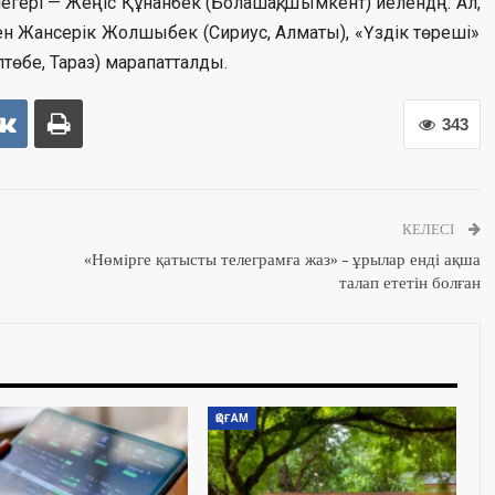
егері — Жеңіс Құнанбек (Болашақ, Шымкент) иелендң. Ал,
н Жансерік Жолшыбек (Сириус, Алматы), «Үздік төреші»
өбе, Тараз) марапатталды.
343
КЕЛЕСІ
«Нөмірге қатысты телеграмға жаз» – ұрылар енді ақша
талап ететін болған
ҚОҒАМ