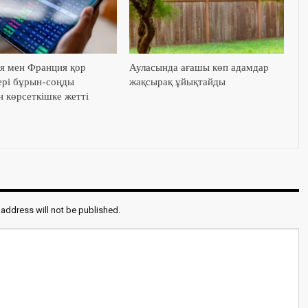
я мен Франция қор
Ауласында ағашы көп адамдар
ері бұрын-соңды
жақсырақ ұйықтайды
н көрсеткішке жетті
 address will not be published.