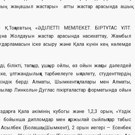
анның жаңашыл жастары» атты жастар арасында ашық
ы Қ.Тоқаевтың «ӘДІЛЕТТІ МЕМЛЕКЕТ. БІРТҰТАС ҰЛТ.
қына Жолдауын жастар арасында насихаттау, Жамбыл
ағдарламасын іске асыру және Қала күнін кең көлемде
ді, білікті, тапқыр, ұшқыр ойлы, өз ойын жақсы дәлелдей
кке, ұлтжандылыққа тәрбиелеуге ықпалету, студенттердің
індік берді. Алматы, Шымкентқалалары мен Алматы,
шылар Линкольн-Дуглас пікірталастар форматында ойын
арға Қала әкімінің кубогы және 1,2,3 орын, «Үздік
ры бойынша дипломдар мен қаржылай сыйлықтар табыс
р Асылбек (Болашақ, Шымкент), 2 орын иегері — Есенбек