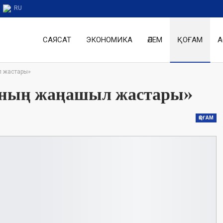
RU
САЯСАТ
ЭКОНОМИКА
ӘЛЕМ
ҚОҒАМ
А
л жастары»
анның жаңашыл жастары»
ҚОҒАМ