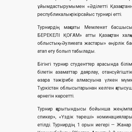
ұйымдастырумымен «Әділетті Қазақст
республикалық пікірсайыс турнирі өтті.
Турнирдің мақсаты Мемлекет басшыс
БЕРЕКЕЛІ ҚОҒАМ» атты Қазақстан хал
облыстық «Әулиеата жастары» өңірлік б
атап өту болып табылады.
Бігінгі турнир студенттер арасында білім
білетін азаматтар даярлау, отансүйгішті
өзара тәжірибе алмасуына үлкен мүмк
Түркістан облысытарынан келген қатысу
өрнегін көрсетті.
Турнир қорытындысы бойынша жеңімпазд
спикер», «Үздік төреші» номинацияла
етілді. Турнирдің 1 орын иегері — Жана