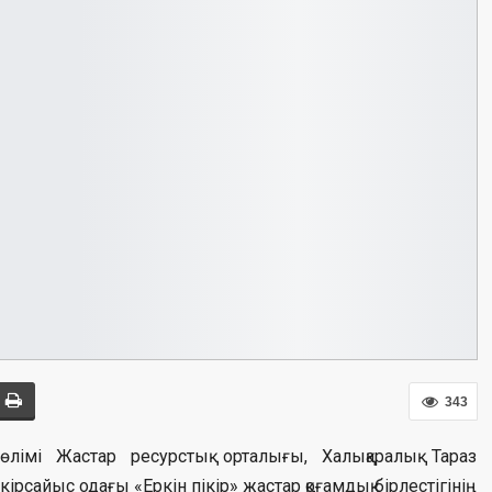
343
бөлімі Жастар ресурстық орталығы, Халықаралық Тараз
рсайыс одағы «Еркін пікір» жастар қоғамдық бірлестігінің