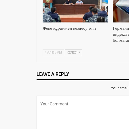
Жеке құраммен кездесу өтті
Германи
индекст
болмаға
АЛДЫҢҒЫ
КЕЛЕСІ
LEAVE A REPLY
Your email