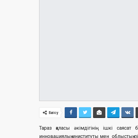
Бөлісу
Тараз қаласы әкімдігінің ішкі саясат 
инновациялық иниституты мен облыстық пікі