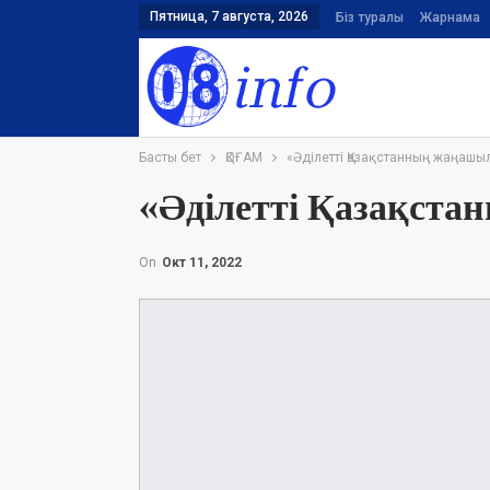
Пятница, 7 августа, 2026
Біз туралы
Жарнама
Басты бет
ҚОҒАМ
«Әділетті Қазақстанның жаңашы
«Әділетті Қазақст
On
Окт 11, 2022