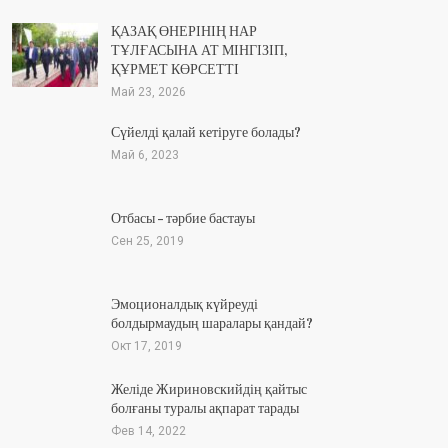
ҚАЗАҚ ӨНЕРІНІҢ НАР
ТҰЛҒАСЫНА АТ МІНГІЗІП,
ҚҰРМЕТ КӨРСЕТТІ
Май 23, 2026
Сүйелді қалай кетіруге болады?
Май 6, 2023
Отбасы – тәрбие бастауы
Сен 25, 2019
Эмоционалдық күйреуді
болдырмаудың шаралары қандай?
Окт 17, 2019
Желіде Жириновскийдің қайтыс
болғаны туралы ақпарат тарады
Фев 14, 2022