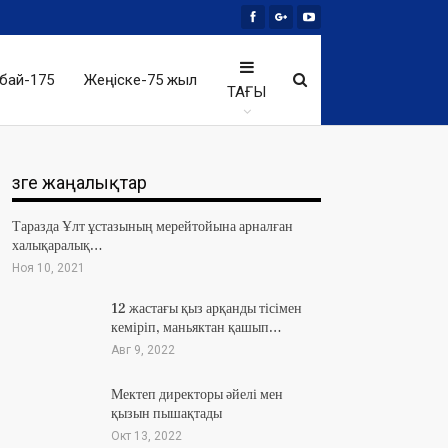
бай-175
Жеңіске-75 жыл
ТАҒЫ
Өзге жаңалықтар
Таразда Ұлт ұстазының мерейтойына арналған
халықаралық…
Ноя 10, 2021
12 жастағы қыз арқанды тісімен
кеміріп, маньяктан қашып…
Авг 9, 2022
Мектеп директоры әйелі мен
қызын пышақтады
Окт 13, 2022