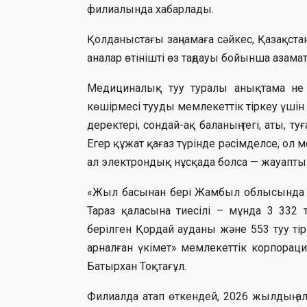
филиалында хабарлады.
Қолданыстағы заңнамаға сәйкес, Қазақстан
аналар өтінішті өз таңдауы бойынша азамат
Медициналық туу туралы анықтама не б
көшірмесі тууды мемлекеттік тіркеу үші
деректері, сондай-ақ баланың тегі, аты, т
Егер құжат қағаз түрінде рәсімделсе, ол
ал электрондық нұсқада болса — жауапты
«Жыл басынан бері Жамбыл облысында 7 67
Тараз қаласына тиесілі – мұнда 3 332 т
берілген Қордай ауданы және 553 туу тір
арналған үкімет» мемлекеттік корпор
Батырхан Тоқтағұл.
Филиалда атап өткендей, 2026 жылдың 