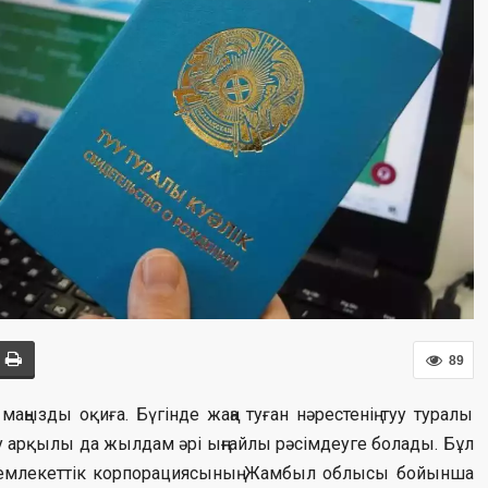
89
маңызды оқиға. Бүгінде жаңа туған нәрестенің туу туралы
еру арқылы да жылдам әрі ыңғайлы рәсімдеуге болады. Бұл
 мемлекеттік корпорациясының Жамбыл облысы бойынша