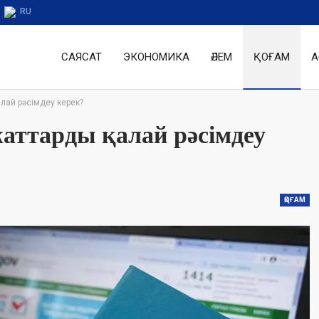
RU
САЯСАТ
ЭКОНОМИКА
ӘЛЕМ
ҚОҒАМ
А
лай рәсімдеу керек?
жаттарды қалай рәсімдеу
ҚОҒАМ