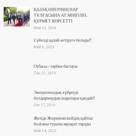
ҚАЗАҚ ӨНЕРІНІҢ НАР
ТҰЛҒАСЫНА АТ МІНГІЗІП,
ҚҰРМЕТ КӨРСЕТТІ
Май 23, 2026
Сүйелді қалай кетіруге болады?
Май 6, 2023
Отбасы – тәрбие бастауы
Сен 25, 2019
Эмоционалдық күйреуді
болдырмаудың шаралары қандай?
Окт 17, 2019
Желіде Жириновскийдің қайтыс
болғаны туралы ақпарат тарады
Фев 14, 2022