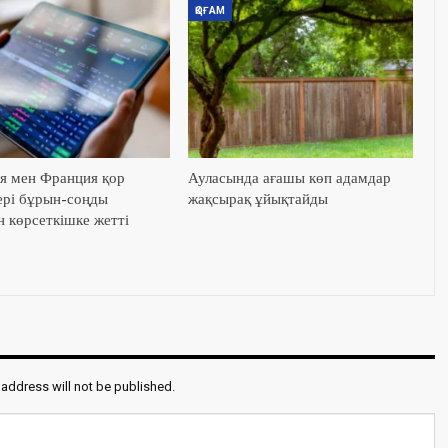
ҚОҒАМ
я мен Франция қор
Ауласында ағашы көп адамдар
ері бұрын-соңды
жақсырақ ұйықтайды
н көрсеткішке жетті
 address will not be published.