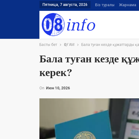
Пятница, 7 августа, 2026
Біз туралы
Жарнама
Басты бет
ҚОҒАМ
Бала туған кезде құжаттарды қа
Бала туған кезде құ
керек?
On
Июн 10, 2026