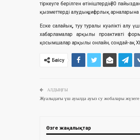
тіркеуге берілген өтініштердің 80 пайыз
қызметтерді алудың цифрлық арналарына 
Еске салайық, туу туралы куәлікті алу ү
хабарламалар арқылы проактивті форм
қосымшалар арқылы онлайн, сондай-ақ Х
Бөлісу
АЛДЫҢҒЫ
Жуалыдағы үш ауылда ауыз су жобалары жүзеге
Өзге жаңалықтар