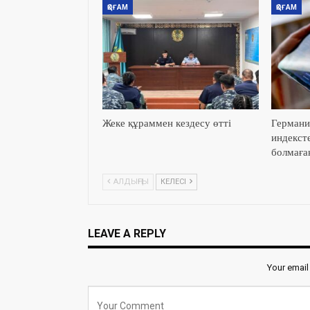
ҚОҒАМ
ҚОҒАМ
Жеке құраммен кездесу өтті
Германи
индекст
болмаға
АЛДЫҢҒЫ
КЕЛЕСІ
LEAVE A REPLY
Your email