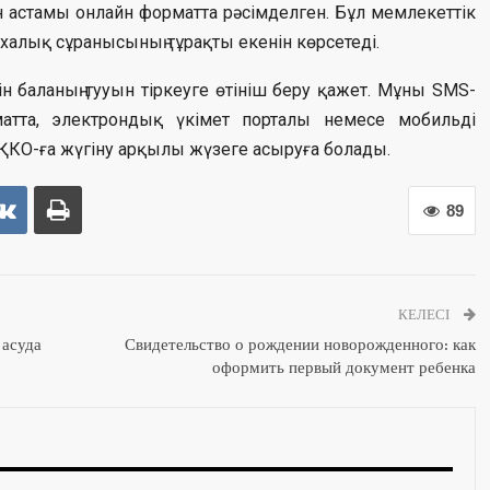
дан астамы онлайн форматта рәсімделген. Бұл мемлекеттік
халық сұранысының тұрақты екенін көрсетеді.
шін баланың тууын тіркеуге өтініш беру қажет. Мұны SMS-
атта, электрондық үкімет порталы немесе мобильді
ҚКО-ға жүгіну арқылы жүзеге асыруға болады.
89
КЕЛЕСІ
 асуда
Свидетельство о рождении новорожденного: как
оформить первый документ ребенка