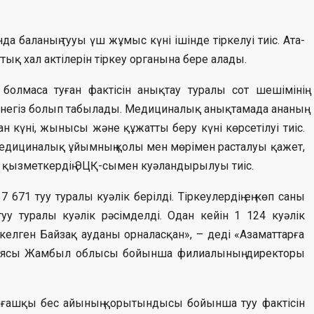
да баланың тууы үш жұмыс күні ішінде тіркелуі тиіс. Ата-
тық хал актілерін тіркеу органына бере алады.
олмаса туған фактісін анықтау туралы сот шешімінің
н негіз болып табылады. Медициналық анықтамада ананың
уған күні, жынысы және құжатты беру күні көрсетілуі тиіс.
 медициналық ұйымның қолы мен мөрімен расталуы қажет,
 қызметкердің ЭЦҚ-сымен куәландырылуы тиіс.
1 туу туралы куәлік берілді. Тіркеулердің ең көп саны
уу туралы куәлік рәсімделді. Одан кейін 1 124 куәлік
келген Байзақ ауданы орналасқан», – деді «Азаматтарға
ациясы Жамбыл облысы бойынша филиалының директоры
алғашқы бес айының қорытындысы бойынша туу фактісін