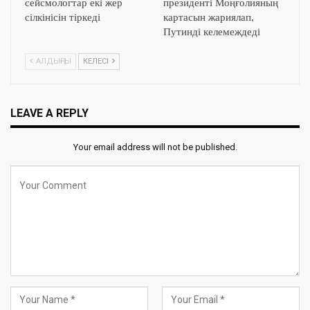
сейсмологтар екі жер
президенті Моңғолияның
сілкінісін тіркеді
картасын жариялап,
Путинді келемеждеді
АЛДЫҢҒЫ
КЕЛЕСІ
LEAVE A REPLY
Your email address will not be published.