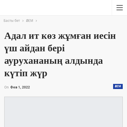
Басты бет
ӘЛЕМ
Адал ит көз жұмған иесін
үш айдан бері
аурухананың алдында
күтіп жүр
ӘЛЕМ
On
Фев 1, 2022