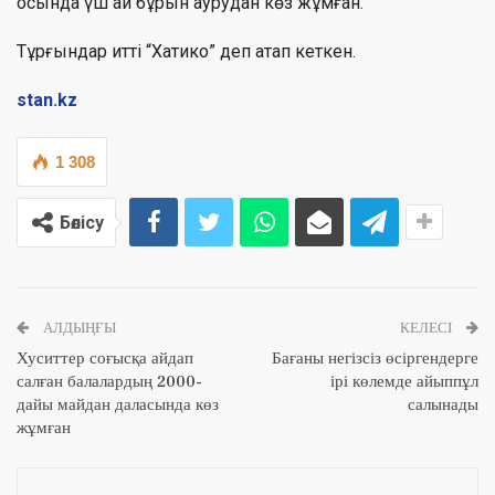
осында үш ай бұрын аурудан көз жұмған.
Тұрғындар итті “Хатико” деп атап кеткен.
stan.kz
1 308
Бөлісу
АЛДЫҢҒЫ
КЕЛЕСІ
Хуситтер соғысқа айдап
Бағаны негізсіз өсіргендерге
салған балалардың 2000-
ірі көлемде айыппұл
дайы майдан даласында көз
салынады
жұмған