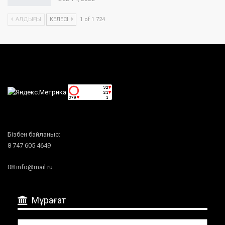
АЛДЫҢҒЫ
КЕЛЕСІ
1 of 1 724
Бізбен байланыс:
8 747 605 4649
08.info@mail.ru
Мұрағат
Мұрағат