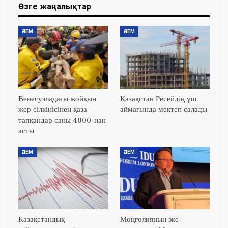
Өзге жаңалықтар
ӘЛЕМ
ӘЛЕМ
Венесуэладағы жойқын
Қазақстан Ресейдің үш
жер сілкінісінен қаза
аймағында мектеп салады
тапқандар саны 4000-нан
асты
ӘЛЕМ
ӘЛЕМ
Қазақстандық
Моңғолияның экс-