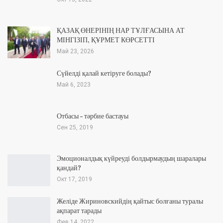
ҚАЗАҚ ӨНЕРІНІҢ НАР ТҰЛҒАСЫНА АТ
МІНГІЗІП, ҚҰРМЕТ КӨРСЕТТІ
Май 23, 2026
Сүйелді қалай кетіруге болады?
Май 6, 2023
Отбасы – тәрбие бастауы
Сен 25, 2019
Эмоционалдық күйреуді болдырмаудың шаралары
қандай?
Окт 17, 2019
Желіде Жириновскийдің қайтыс болғаны туралы
ақпарат тарады
Фев 14, 2022