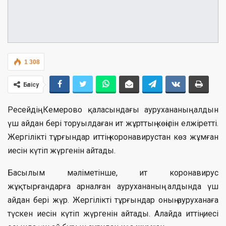
1 308
Бөлісу
Ресейдің Кемерово қаласындағы аурухананың алдын
үш айдан бері торуылдаған ит жұрттың көңілін елжіретті.
Жергілікті тұрғындар иттің коронавирустан көз жұмған
иесін күтіп жүргенін айтады.
Басылым мәліметінше, ит коронавирус
жұқтырғандарға арналған аурухананың алдында үш
айдан бері жүр. Жергілікті тұрғындар оның ауруханаға
түскен иесін күтіп жүргенін айтады. Алайда иттің иесі