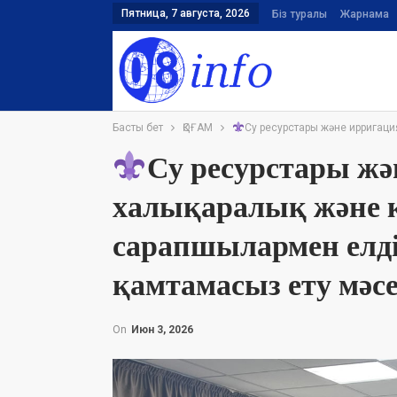
Пятница, 7 августа, 2026
Біз туралы
Жарнама
Басты бет
ҚОҒАМ
Су ресурстары және ирригаци
Су ресурстары жә
халықаралық және 
сарапшылармен елдің
қамтамасыз ету мәс
On
Июн 3, 2026