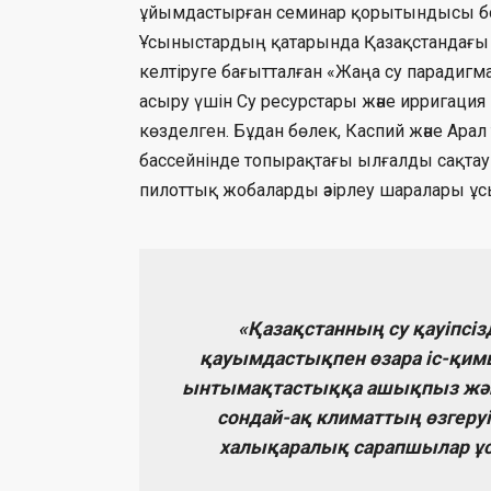
ұйымдастырған семинар қорытындысы бо
Ұсыныстардың қатарында Қазақстандағы
келтіруге бағытталған «Жаңа су паради
асыру үшін Су ресурстары және ирригаци
көзделген. Бұдан бөлек, Каспий және Арал
бассейнінде топырақтағы ылғалды сақта
пилоттық жобаларды әзірлеу шаралары ұ
«Қазақстанның су қауіпсі
қауымдастықпен өзара іс-қимы
ынтымақтастыққа ашықпыз және
сондай-ақ климаттың өзгеру
халықаралық сарапшылар ұс