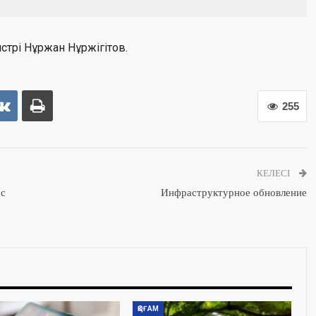
стрі Нұржан Нұржігітов.
255
КЕЛЕСІ
 с
Инфраструктурное обновление
ҚОҒАМ