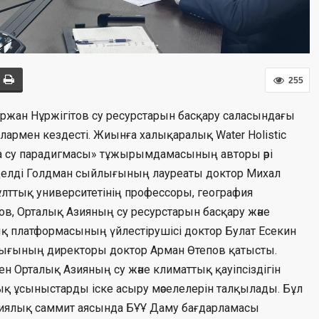
255
ұржан Нұржігітов су ресурстарын басқару саласындағы
армен кездесті. Жиынға халықаралық Water Holistic
а су парадигмасы» тұжырымдамасының авторы әрі
делді Голдман сыйлығының лауреаты доктор Михал
ұлттық университетінің профессоры, география
 Орталық Азияның су ресурстарын басқару және
ық платформасының үйлестірушісі доктор Булат Есекин
лығының директоры доктор Арман Өтепов қатысты.
н Орталық Азияның су және климаттық қауіпсіздігін
ық ұсыныстарды іске асыру мәселелерін талқылады. Бұл
огиялық саммит аясында БҰҰ Даму бағдарламасы