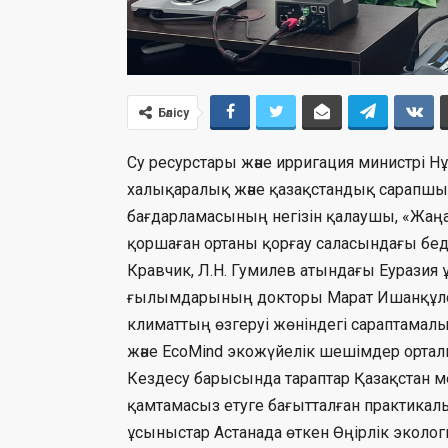
Бөлісу
Су ресурстары және ирригация министрі Н
халықаралық және қазақстандық сарапшыл
бағдарламасының негізін қалаушы, «Жаң
қоршаған ортаны қорғау саласындағы бе
Кравчик, Л.Н. Гумилев атындағы Еуразия 
ғылымдарының докторы Марат Ишанқұлов,
климаттың өзгеруі жөніндегі сараптамал
және EcoMind экожүйелік шешімдер орта
Кездесу барысында тараптар Қазақстан ме
қамтамасыз етуге бағытталған практикал
ұсыныстар Астанада өткен Өңірлік экол