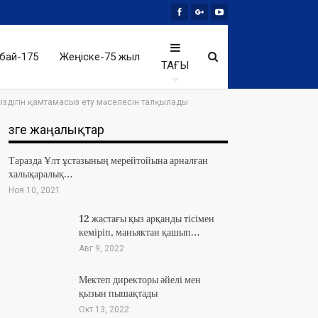
бай-175
Жеңіске-75 жыл
ТАҒЫ
іздігін қамтамасыз ету мәселесін талқылады
Өзге жаңалықтар
Таразда Ұлт ұстазының мерейтойына арналған
халықаралық…
Ноя 10, 2021
12 жастағы қыз арқанды тісімен
кеміріп, маньяктан қашып…
Авг 9, 2022
Мектеп директоры әйелі мен
қызын пышақтады
Окт 13, 2022