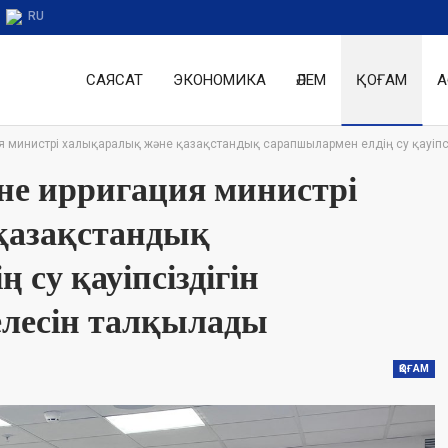
RU
САЯСАТ
ЭКОНОМИКА
ӘЛЕМ
ҚОҒАМ
А
я министрі халықаралық және қазақстандық сарапшылармен елдің су қауіпс
не ирригация министрі
қазақстандық
 су қауіпсіздігін
елесін талқылады
ҚОҒАМ