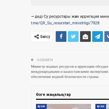
—
деді Су ресурстары және ирригация мини
t.me/QR_Su_resurstari_ministrligi
/7928
Бөлісу
АЛДЫҢҒЫ
Министр водных ресурсов и ирригации обсудил
международными и казахстанскими экспертами
обеспечение водной безопасности страны
Өзге жаңалықтар
ҚОҒАМ
ҚОҒАМ