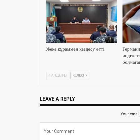
Жеке құраммен кездесу өтті
Германи
индекст
болмаға
АЛДЫҢҒЫ
КЕЛЕСІ
LEAVE A REPLY
Your email