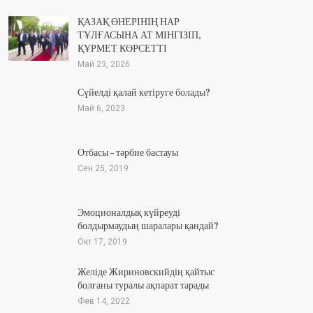
ҚАЗАҚ ӨНЕРІНІҢ НАР
ТҰЛҒАСЫНА АТ МІНГІЗІП,
ҚҰРМЕТ КӨРСЕТТІ
Май 23, 2026
Сүйелді қалай кетіруге болады?
Май 6, 2023
Отбасы – тәрбие бастауы
Сен 25, 2019
Эмоционалдық күйреуді
болдырмаудың шаралары қандай?
Окт 17, 2019
Желіде Жириновскийдің қайтыс
болғаны туралы ақпарат тарады
Фев 14, 2022