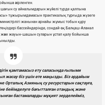
йынша әзірленген.
 шағын су айналымдарын жүйелі түрде қалпына
гмасы» тұжырымдамасын практикалық тұрғыда жүзеге
я министрлігі жанынан арнайы жұмыс тобын құру
 теңіздері бассейндерінде, сондай-ақ Балқаш-Алакөл
у және жауын-шашын суларын ұстап қалу бойынша
сынылды.
здігін қамтамасыз ету саласында ғылыми
л жасау біз үшін өте маңызды. Біз әрдайым
 Орталық Азияның су ресурстарын сақтауға,
іне бейімделуге бағытталған отандық және
ынған бастамаларды мұқият зерделейміз,