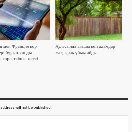
я мен Франция қор
Ауласында ағашы көп адамдар
ері бұрын-соңды
жақсырақ ұйықтайды
н көрсеткішке жетті
 address will not be published.