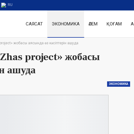
RU
САЯСАТ
ЭКОНОМИКА
ӘЛЕМ
ҚОҒАМ
А
project» жобасы аясында өз кәсіптерін ашуда
has project» жобасы
ін ашуда
ЭКОНОМИКА