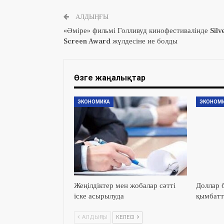
АЛДЫҢҒЫ
«Әміре» фильмі Голливуд кинофестивалінде Silv
Screen Award жүлдесіне ие болды
Өзге жаңалықтар
ЭКОНОМИКА
ЭКОНОМ
Жеңілдіктер мен жобалар сәтті
Доллар б
іске асырылуда
қымбат
АЛДЫҢҒЫ
КЕЛЕСІ