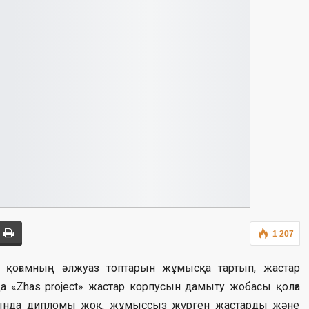
1 207
қоғамның әлжуаз топтарын жұмысқа тартып, жастар
 «Zhas project» жастар корпусын дамыту жобасы қолға
 қолында дипломы жоқ, жұмыссыз жүрген жастарды және