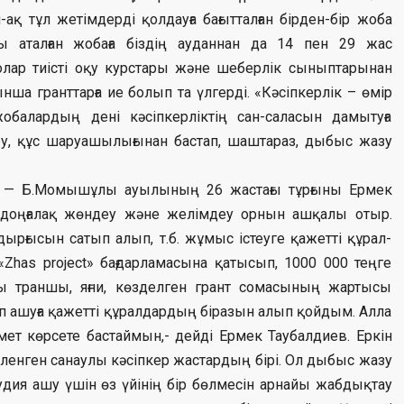
-ақ тұл жетімдерді қолдауға бағытталған бірден-бір жоба
 аталған жобаға біздің ауданнан да 14 пен 29 жас
 олар тиісті оқу курстары және шеберлік сыныптарынан
нша гранттарға ие болып та үлгерді. «Кәсіпкерлік – өмір
жобалардың дені кәсіпкерліктің сан-саласын дамытуға
сіру, құс шаруашылығынан бастап, шаштараз, дыбыс жазу
рі — Б.Момышұлы ауылының 26 жастағы тұрғыны Ермек
н доңғалақ жөндеу және желімдеу орнын ашқалы отыр.
дырғысын сатып алып, т.б. жұмыс істеуге қажетті құрал-
has project» бағдарламасына қатысып, 1000 000 теңге
ы траншы, яғни, көзделген грант сомасының жартысы
іп ашуға қажетті құралдардың біразын алып қойдым. Алла
мет көрсете бастаймын,- дейді Ермек Таубалдиев. Еркін
еленген санаулы кәсіпкер жастардың бірі. Ол дыбыс жазу
тудия ашу үшін өз үйінің бір бөлмесін арнайы жабдықтау