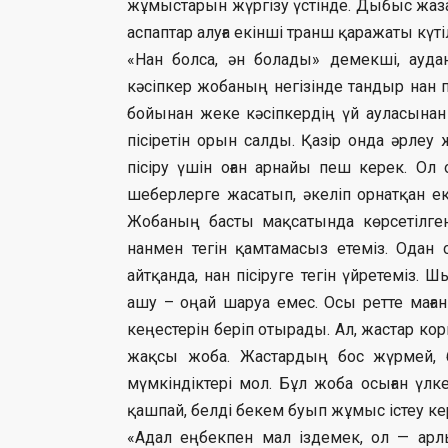
жұмыстарын жүргізу үстінде. Дыбыс жаз
аспаптар алуға екінші транш қаражаты күті
«Нан болса, ән болады» демекші, ауда
кәсіпкер жобаның негізінде тандыр нан п
бойынан жеке кәсіпкердің үй ауласынан
пісіретін орын салды. Қазір онда әрлеу
пісіру үшін оған арнайы пеш керек. О
шеберлерге жасатып, әкеліп орнатқан еке
Жобаның басты мақсатында көрсетілге
нанмен тегін қамтамасыз етеміз. Одан
айтқанда, нан пісіруге тегін үйретеміз.
ашу – оңай шаруа емес. Осы ретте маға
кеңестерін беріп отырады. Ал, жастар корп
жақсы жоба. Жастардың бос жүрмей, бе
мүмкіндіктері мол. Бұл жоба осыған үл
қашпай, белді бекем буып жұмыс істеу ке
«Адал еңбекпен мал іздемек, ол — арлы