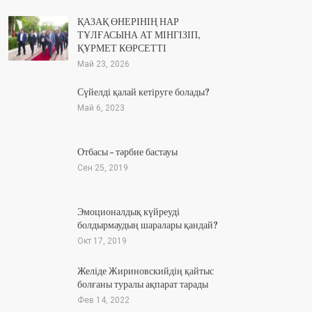
ҚАЗАҚ ӨНЕРІНІҢ НАР
ТҰЛҒАСЫНА АТ МІНГІЗІП,
ҚҰРМЕТ КӨРСЕТТІ
Май 23, 2026
Сүйелді қалай кетіруге болады?
Май 6, 2023
Отбасы – тәрбие бастауы
Сен 25, 2019
Эмоционалдық күйреуді
болдырмаудың шаралары қандай?
Окт 17, 2019
Желіде Жириновскийдің қайтыс
болғаны туралы ақпарат тарады
Фев 14, 2022