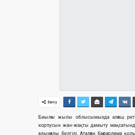
Бөлісу
Биылғы жылы облысымызда алғаш рет 
корпусын жан-жақты дамыту мақсатында
алынғалы белгілі. Аталған бағдарлама