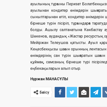
ауылының тұрғыны Перизат Болатбекқызы 
ауылынан кондитер өнімдерін шығарат
сыныптарынан өтіп, кондитер өнімдерін 
бірнеше түрін пісіріп, тұрғындарға тара
болды. Ашылу салтанатына Көкбастау а
Шөкенов, аудандық «Жастар ресурстық 
Мейіржан Телеушов қатысты. Ауыл қар
Кеңесбекқызы шағын орынның лентасын қ
өнімдерінің сан түрін шығаратын шағын
құймақ, самсаның бірнеше түрі пісіріле
еңбекақыларын алып отыр.
Нұржан МАНАСҰЛЫ
Бөлісу