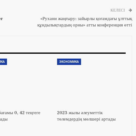
КЕЛЕСІ
er
«Рухани жаңғыру: зайырлы қоғамдағы ұлттық
құндылықтардың орны» атты конференция өтті
ИКА
ЭКОНОМИКА
ағамы 0, 42 теңгеге
2023 жылы әлеуметтік
тады
төлемдердің мөлшері артады