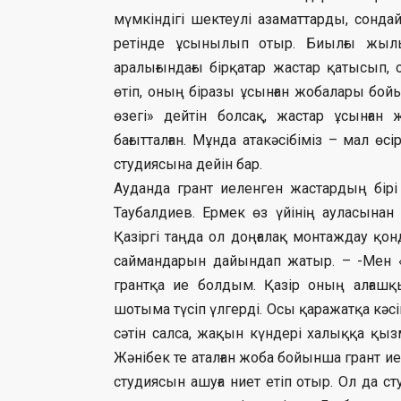
мүмкіндігі шектеулі азаматтарды, сондай
ретінде ұсынылып отыр. Биылғы жылы
аралығындағы бірқатар жастар қатысып,
өтіп, оның біразы ұсынған жобалары бойы
өзегі» дейтін болсақ, жастар ұсынған 
бағытталған. Мұнда атакәсібіміз – мал ө
студиясына дейін бар.
Ауданда грант иеленген жастардың бі
Таубалдиев. Ермек өз үйінің ауласына
Қазіргі таңда ол доңғалақ монтаждау қон
саймандарын дайындап жатыр. – -Мен «Z
грантқа ие болдым. Қазір оның алғашқ
шотыма түсіп үлгерді. Осы қаражатқа кәс
сәтін салса, жақын күндері халыққа қыз
Жәнібек те аталған жоба бойынша грант и
студиясын ашуға ниет етіп отыр. Ол да с