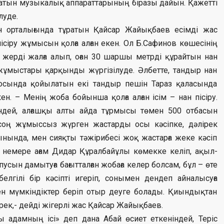
атын музыкалық аппараттарының біразы дайын. Қажетті
луде.
н орталығында тұратын Қайсар Жайықбаев есімді жас
ісіру жұмысын қолға алған екен. Ол Б.Сафинов көшесінің
 жерді жалға алып, оған 30 шаршы метрді құрайтын нан
 жұмыстары қарқынды жүргізілуде. Әлбетте, тандыр нан
л осында қойылатын екі тандыр пешін Тараз қаласында
н. – Менің жоба бойынша қолға алған ісім – нан пісіру.
ндей, алғашқы алты айда тұрмысы төмен 500 отбасын
 соң жұмыссыз жүрген жастарды осы кәсіпке, дәлірек
 Шынында, мен сияқты тәжірибесі жоқ жастарға жеке кәсіп
н немере ағам Дидар Құралбайұлы көмекке келіп, ақыл-
усын дамытуға бағытталған жобаға келер болсам, бұл – өте
лгілі бір кәсіпті игеріп, сонымен дендеп айналысуға
кен мүмкіндіктер беріп отыр деуге болады. Қиындықтан
рек,- дейді жігерлі жас Қайсар Жайықбаев.
 адамның ісі» деп дана Абай өсиет еткеніндей, Теріс