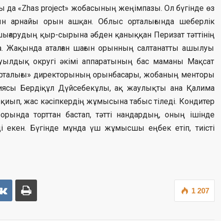
да «Zhas project» жобасының жеңімпазы. Ол бүгінде өз
ын арнайы орын ашқан. Облыс орталығында шеберлік
шығарудың қыр-сырына әбден қаныққан Перизат тәттінің
туда. Жақында аталған шағын орынның салтанатты ашылуы
уылдық округі әкімі аппаратының бас маманы Мақсат
орталығы» директорының орынбасары, жобаның менторы
иясы Бердіқұл Дүйсебекұлы, ақ жаулықты ана Қалима
иып, жас кәсіпкердің жұмысына табыс тіледі. Кондитер
 орында торттан бастап, тәтті нандардың, оның ішінде
ді екен. Бүгінде мұнда үш жұмысшы еңбек етіп, тиісті
1 207