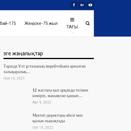
бай-175
Жеңіске-75 жыл
ТАҒЫ
Өзге жаңалықтар
Таразда Ұлт ұстазының мерейтойына арналған
халықаралық…
Ноя 10, 2021
12 жастағы қыз арқанды тісімен
кеміріп, маньяктан қашып…
Авг 9, 2022
Мектеп директоры әйелі мен
қызын пышақтады
Окт 13, 2022