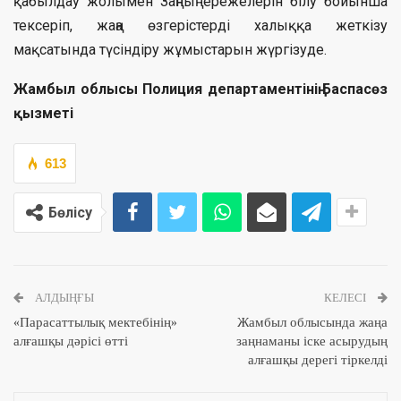
қабылдау жолымен Заңның ережелерін білу бойынша
тексеріп, жаңа өзгерістерді халыққа жеткізу
мақсатында түсіндіру жұмыстарын жүргізуде.
Жамбыл облысы Полиция департаментінің Баспасөз
қызметі
613
Бөлісу
АЛДЫҢҒЫ
КЕЛЕСІ
«Парасаттылық мектебінің»
Жамбыл облысында жаңа
алғашқы дәрісі өтті
заңнаманы іске асырудың
алғашқы дерегі тіркелді