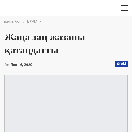
Басты бет
ҚОҒАМ
Жаңа заң жазаны
қатаңдатты
ҚОҒАМ
On
Янв 16, 2020