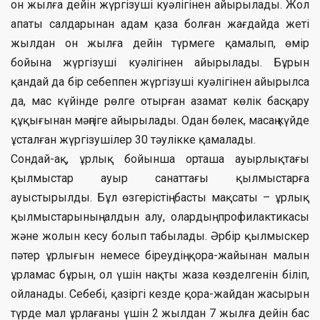
он жылға дейін жүргізуші куәлігінен айырылады. Жол
апаты салдарынан адам қаза болған жағдайда жеті
жылдан он жылға дейін түрмеге қамалып, өмір
бойына жүргізуші куәлігінен айырылады. Бұрын
қандай да бір себеппен жүргізуші куәлігінен айырылса
да, мас күйінде рөлге отырған азамат көлік басқару
құқығынан мәңгіге айырылады. Одан бөлек, масаң күйде
ұсталған жүргізушілер 30 тәулікке қамалады.
Сондай-ақ, ұрлық бойынша орташа ауырлықтағы
қылмыстар ауыр санаттағы қылмыстарға
ауыстырылды. Бұл өзгерістің басты мақсаты – ұрлық
қылмыстарының алдын алу, олардың профилактикасы
және жолын кесу болып табылады. Әрбір қылмыскер
пәтер ұрлығын немесе біреудің қора-жайынан малын
ұрламас бұрын, ол үшін нақты жаза көзделгенін біліп,
ойланады. Себебі, қазіргі кезде қора-жайдан жасырын
түрде мал ұрлағаны үшін 2 жылдан 7 жылға дейін бас