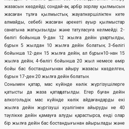
жазасын көздейді; сондай-ақ әрбір зорлау қылмысын
жасаған тұлға қылмыстық жауапкершіліктен кете
алмайды, себебі жасаған әрекеті ауыр қылмыстар
санатына жатқызылды және татуласуға келмейді. 2-
бөлігі бойынша 9-дан 12 жылға дейін ұзартылды,
бұрын 5 жылдан 10 жылға дейін болатын; 3-бөлігі
бойынша 12-ден 15 жылға дейін, ал бұрын10-нан 15
жылға дейін; 4-бөлігі бойынша 20 жыл немесе өмір
бойы бас бостандығынан айыру жазасы көзделген,
бұрын 17-ден 20 жылға дейін болатын.
Сонымен қатар, мас күйінде көлік жүргізушілерге
қатысты да жаза қатаңдатылды. Егер бұған дейін
алкогольдік мас күйінде көлік айдағандарды екі
жылға дейін жүргізуші куәлігінен айыруды не 40
тәулікке дейін қамауға алуды қарастырса, енді олар
бір жылға дейін бас бостандығынан айырылады және