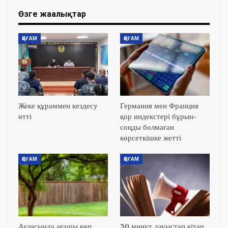
Өзге жаңалықтар
ҚОҒАМ
ҚОҒАМ
Жеке құраммен кездесу
Германия мен Франция
өтті
қор индекстері бұрын-
соңды болмаған
көрсеткішке жетті
ҚОҒАМ
ҚОҒАМ
Ауласында ағашы көп
30 минут дауыстап кітап