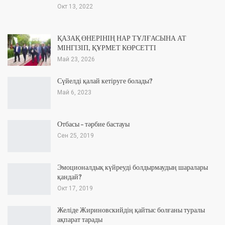
Окт 13, 2022
ҚАЗАҚ ӨНЕРІНІҢ НАР ТҰЛҒАСЫНА АТ
МІНГІЗІП, ҚҰРМЕТ КӨРСЕТТІ
Май 23, 2026
Сүйелді қалай кетіруге болады?
Май 6, 2023
Отбасы – тәрбие бастауы
Сен 25, 2019
Эмоционалдық күйреуді болдырмаудың шаралары
қандай?
Окт 17, 2019
Желіде Жириновскийдің қайтыс болғаны туралы
ақпарат тарады