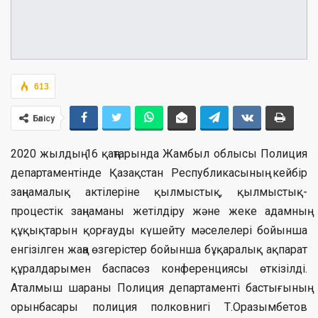
613
Бөлісу
2020 жылдың 16 қаңтарында Жамбыл облысы Полиция
департаментінде Қазақстан Республикасының кейбір
заңнамалық актілеріне қылмыстық, қылмыстық-
процестік заңнаманы жетілдіру және жеке адамның
құқықтарын қорғауды күшейту мәселелері бойынша
енгізілген жаңа өзгерістер бойынша бұқаралық ақпарат
құралдарымен баспасөз конференциясы өткізілді.
Аталмыш шараны Полиция департаменті бастығының
орынбасары полиция полковнигі Т.Оразымбетов