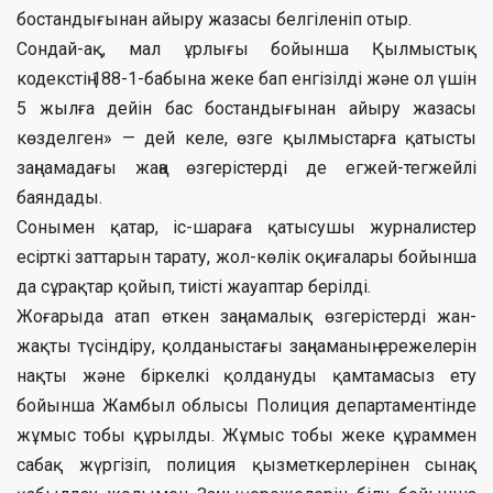
бостандығынан айыру жазасы белгіленіп отыр.
Сондай-ақ, мал ұрлығы бойынша Қылмыстық
кодекстің 188-1-бабына жеке бап енгізілді және ол үшін
5 жылға дейін бас бостандығынан айыру жазасы
көзделген» — дей келе, өзге қылмыстарға қатысты
заңнамадағы жаңа өзгерістерді де егжей-тегжейлі
баяндады.
Сонымен қатар, іс-шараға қатысушы журналистер
есірткі заттарын тарату, жол-көлік оқиғалары бойынша
да сұрақтар қойып, тиісті жауаптар берілді.
Жоғарыда атап өткен заңнамалық өзгерістерді жан-
жақты түсіндіру, қолданыстағы заңнаманың ережелерін
нақты және біркелкі қолдануды қамтамасыз ету
бойынша Жамбыл облысы Полиция департаментінде
жұмыс тобы құрылды. Жұмыс тобы жеке құраммен
сабақ жүргізіп, полиция қызметкерлерінен сынақ