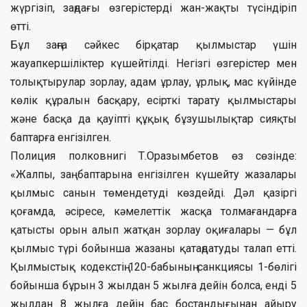
жүргізіп, заңдағы өзгерістерді жан-жақты түсіндіріп
өтті.
Бұл заңға сәйкес бірқатар қылмыстар үшін
жауапкершіліктер күшейтілді. Негізгі өзгерістер мен
толықтырулар зорлау, адам ұрлау, ұрлық, мас күйінде
көлік құралын басқару, есірткі тарату қылмыстары
және басқа да қауіпті құқық бұзушылықтар сияқты
баптарға енгізілген.
Полиция полковнигі Т.Оразымбетов өз сөзінде:
«Жалпы, заң баптарына енгізілген күшейту жазалары
қылмыс санын төмендетуді көздейді. Дәл қазіргі
қоғамда, әсіресе, кәмелеттік жасқа толмағандарға
қатысты орын алып жатқан зорлау оқиғалары — бұл
қылмыс түрі бойынша жазаны қатаңдатуды талап етті.
Қылмыстық кодекстің 120-бабының санкциясы 1-бөлігі
бойынша бұрын 3 жылдан 5 жылға дейін болса, енді 5
жылдан 8 жылға дейін бас бостандығынан айыру