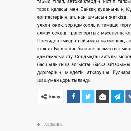
табыс тілеп, автокөліктердің кілтіп т
тараз қаласы мен Байзақ ауданының Құр
әріптестерінің атынан алғысын жеткізді
үлкен көмек, зор қамқорлық, тамаша тарт
алмау секілді транспорттық мәселенің ке
Президентіміздің пайымды пәрменінің а
келеді. Біздің кәсіби және азаматтық мі
қамтамасыз ету. Сондықтан айтулы мер
басшылығына алғыстан басқа айтарымыз
дәрігерінің міндетін атқарушы Гүлна
шашумен қорытыланды.
Бөлісу
АЛДЫҢҒЫ