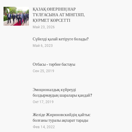
ҚАЗАҚ ӨНЕРІНІҢ НАР
ТҰЛҒАСЫНА АТ МІНГІЗІП,
ҚҰРМЕТ КӨРСЕТТІ
Май 23, 2026
Сүйелді қалай кетіруге болады?
Май 6, 2023
Отбасы – тәрбие бастауы
Сен 25, 2019
Эмоционалдық күйреуді
болдырмаудың шаралары қандай?
Окт 17, 2019
Желіде Жириновскийдің қайтыс
болғаны туралы ақпарат тарады
Фев 14, 2022