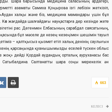
апсырды. Шара барысында медицина саласының ардагері,
метті азаматы Самиха Қоңырова ізгі лебізін жеткізіп,
. «Аудан халқы және біз, медицина мамандары үшін бұл
у. Көп жағдайда шалғайдағы науқастарға дер кезінде жете
зігетіні рас. Дегенмен Елбасының сарабдал саясатының,
рқасында бұл мәселе де кезең-кезеңімен шешімін тауып
ндетіміз – қалтқысыз қызмет етіп халық денінің саулығын
екенің қарсаңында қуанышымызды еселей түскен облыс
 жоқ» дейді Қордай аудандық орталық ауруханасы бас
ра Сатыбалдина. Салтанатты шара соңы мерекелік ән
663
КЕЛЕСІ