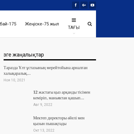
бай-175
Жеңіске-75 жыл
ТАҒЫ
Өзге жаңалықтар
Таразда Ұлт ұстазының мерейтойына арналған
халықаралық…
Ноя 10, 2021
12 жастағы қыз арқанды тісімен
кеміріп, маньяктан қашып…
Авг 9, 2022
Мектеп директоры әйелі мен
қызын пышақтады
Окт 13, 2022