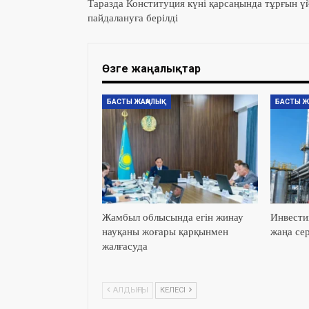
Таразда Конституция күні қарсаңында тұрғын ү
пайдалануға берілді
Өзге жаңалықтар
БАСТЫ ЖАҢАЛЫҚ
БАСТЫ Ж
Жамбыл облысында егін жинау
Инвести
науқаны жоғары қарқынмен
жаңа сер
жалғасуда
АЛДЫҢҒЫ
КЕЛЕСІ