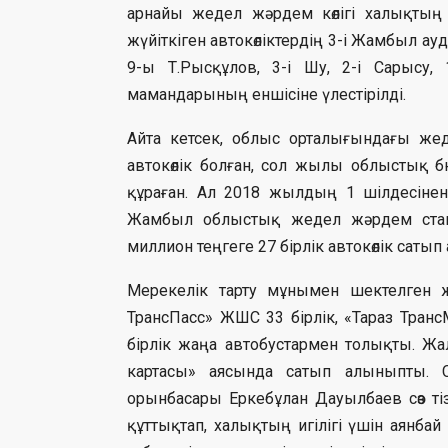
арнайы жедел жәрдем көлігі халықтың 
жүйіткіген автокөліктердің 3-і Жамбыл ауд
9-ы Т.Рысқұлов, 3-і Шу, 2-і Сарысу,
мамандарының еншісіне үлестірілді.
Айта кетсек, облыс орталығындағы ж
автокөлік болған, сол жылы облыстық бю
құраған. Ал 2018 жылдың 1 шілдесіне
Жамбыл облыстық жедел жәрдем станц
миллион теңгеге 27 бірлік автокөлік сатып
Мерекелік тарту мұнымен шектелген 
ТрансПасс» ЖШС 33 бірлік, «Тараз Тран
бірлік жаңа автобустармен толықты. Ж
картасы» аясында сатып алыныпты. С
орынбасары Еркебұлан Дауылбаев сөз ті
құттықтап, халықтың игілігі үшін аянбай