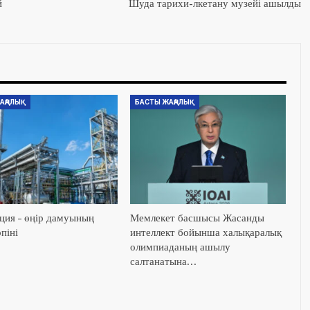
й
Шуда тарихи-лкетану музейі ашылды
АҢАЛЫҚ
БАСТЫ ЖАҢАЛЫҚ
ция – өңір дамуының
Мемлекет басшысы Жасанды
піні
интеллект бойынша халықаралық
олимпиаданың ашылу
салтанатына…