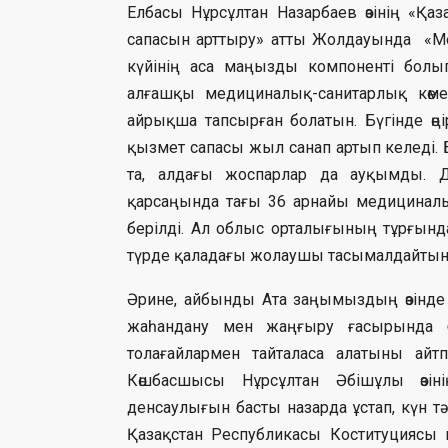
Елбасы Нұрсұлтан Назарбаев өзінің «Қа
сапасын арттыру» атты Жолдауында «Ме
күйінің аса маңызды компоненті болы
алғашқы медициналық-санитарлық көме
айрықша тапсырған болатын. Бүгінде өң
қызмет сапасы жыл санап артып келеді
та, алдағы жоспарлар да ауқымды. Д
қарсаңында тағы 36 арнайы медициналық
берілді. Ал облыс орталығының тұрғында
түрде қаладағы жолаушы тасымалдайтын
Әрине, айбынды Ата заңымыздың өзінде е
жаһандану мен жаңғыру ғасырында бә
толағайлармен тайталаса алатыны айтпа
Көшбасшысы Нұрсұлтан Әбішұлы өзін
денсаулығын басты назарда ұстап, күн тәр
Қазақстан Республикасы Коституциясы 