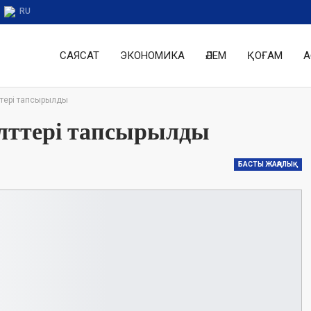
RU
САЯСАТ
ЭКОНОМИКА
ӘЛЕМ
ҚОҒАМ
А
ттері тапсырылды
ілттері тапсырылды
БАСТЫ ЖАҢАЛЫҚ