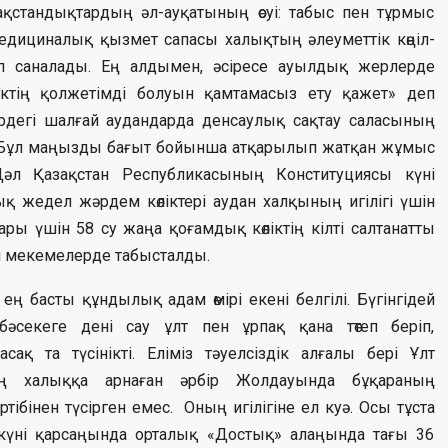
зақстандықтардың әл-ауқатының өсуі: табыс пен тұрмыс
дициналық қызмет сапасы халықтың әлеуметтік көңіл-
п саналады.
Ең алдымен, әсіресе ауылдық жерлерде
ктің қолжетімді болуын қамтамасыз ету қажет» деп
ірдегі шалғай аудандарда денсаулық сақтау саласының
. Бұл маңызды бағыт бойынша атқарылып жатқан жұмыс
әл Қазақстан Республикасының Конституциясы күні
 жедел жәрдем көліктері аудан халқының игілігі үшін
ры үшін 58 су жаңа қоғамдық көліктің кілті салтанатты
 мекемелерде табысталды.
ң басты құндылық адам өмірі екені белгілі. Бүгінгідей
секеге дені сау ұлт пен ұрпақ қана төтеп беріп,
сақ та түсінікті. Еліміз тәуелсіздік алғалы бері Ұлт
ің халыққа арнаған әрбір Жолдауында бұқараның
тібінен түсірген емес. Оның игілігіне ел куә. Осы тұста
күні қарсаңында орталық «Достық» алаңында тағы 36