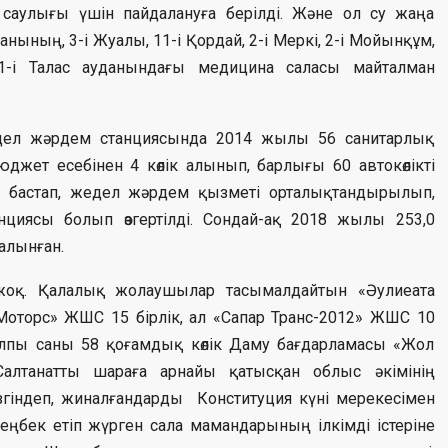
саулығы үшін пайдалануға берілді. Және ол су жаңа
анының, 3-і Жуалы, 11-і Қордай, 2-і Меркі, 2-і Мойынқұм,
 1-і Талас ауданындағы медицина саласы майталман
едел жәрдем станциясында 2014 жылы 56 санитарлық
джет есебінен 4 көлік алынып, барлығы 60 автокөлікті
н бастап, жедел жәрдем қызметі орталықтандырылып,
иясы болып өзгертілді. Сондай-ақ 2018 жылы 253,0
 алынған.
жоқ. Қалалық жолаушылар тасымалдайтын «Әулиеата
сМоторс» ЖШС 15 бірлік, ал «Сапар Транс-2012» ЖШС 10
алпы саны 58 қоғамдық көлік Даму бағдарламасы «Жол
алтанатты шараға арнайы қатысқан облыс әкімінің
згіндеп, жиналғандарды Конституция күні мерекесімен
 еңбек етіп жүрген сала мамандарының ілкімді істеріне