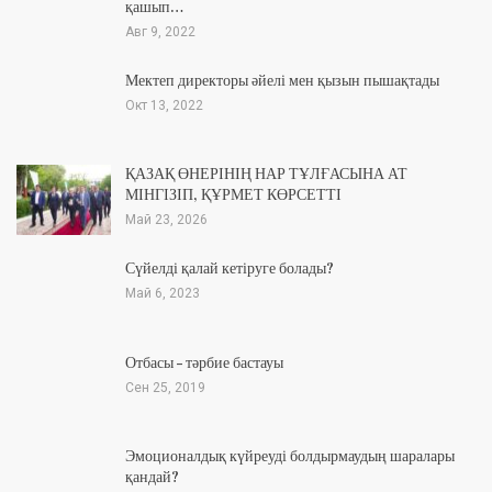
қашып…
Авг 9, 2022
Мектеп директоры әйелі мен қызын пышақтады
Окт 13, 2022
ҚАЗАҚ ӨНЕРІНІҢ НАР ТҰЛҒАСЫНА АТ
МІНГІЗІП, ҚҰРМЕТ КӨРСЕТТІ
Май 23, 2026
Сүйелді қалай кетіруге болады?
Май 6, 2023
Отбасы – тәрбие бастауы
Сен 25, 2019
Эмоционалдық күйреуді болдырмаудың шаралары
қандай?