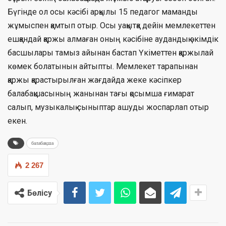
Бүгінде ол осы кәсібі арқылы 15 педагог маманды
жұмыспен қамтып отыр. Осы уақытқа дейін мемлекеттен
ешқандай қаржы алмаған оның кәсібіне аудандық әкімдік
басшылары тамыз айынан бастап Үкіметтен қаржылай
көмек болатынын айтыпты. Мемлекет тарапынан
қаржы қарастырылған жағдайда жеке кәсіпкер
балабақшасының жанынан тағы қосымша ғимарат
салып, музыкалық сыныптар ашуды жоспарлап отыр
екен.
балабақша
2 267
Бөлісу