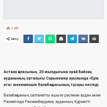
2 267
Бөлісу
Астана қаласының 20 жылдығына орай Байзақ
ауданының орталығы Сарыкемер ауылында «Ерік
ата» жекеменшік балабақшасының тұсауы кесілді.
Балабақшаның салтанатты ашылу рәсіміне аудан әкімі
Рахматілдә Рахманбердиев, ауданның Құрметті