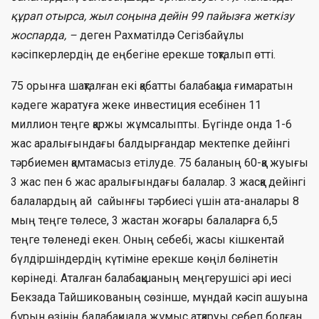
құрап отырса, жыл соңына дейін 99 пайызға жеткізу
жоспарда, –
деген Рахматілдә Сегізбайұлы
кәсіпкерлердің де еңбегіне ерекше тоқталып өтті.
75 орынға шақталған екі қабатты балабақша ғимаратын
кәдеге жаратуға жеке инвестиция есебінен 11
миллион теңге қаржы жұмсалыпты. Бүгінде онда 1-6
жас аралығындағы балдырғандар мектепке дейінгі
тәрбиемен қамтамасыз етілуде. 75 баланың 60-қа жуығы
3 жас пен 6 жас аралығындағы балалар. 3 жасқа дейінгі
балалардың ай сайынғы тәрбиесі үшін ата-аналары 8
мың теңге төлесе, 3 жастан жоғары балаларға 6,5
теңге төленеді екен. Оның себебі, жасы кішкентай
бүлдіршіндердің күтіміне ерекше көңіл бөлінетін
көрінеді. Аталған балабақшаның меңгерушісі әрі иесі
Бекзада Тайшикованың сөзінше, мұндай кәсіп ашуына
бұрын өзінің балабақшада жұмыс атқаруы себеп болған.