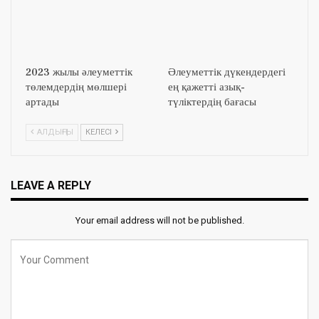
2023 жылы әлеуметтік
Әлеуметтік дүкендердегі
төлемдердің мөлшері
ең қажетті азық-
артады
түліктердің бағасы
АЛДЫҢҒЫ
КЕЛЕСІ
LEAVE A REPLY
Your email address will not be published.