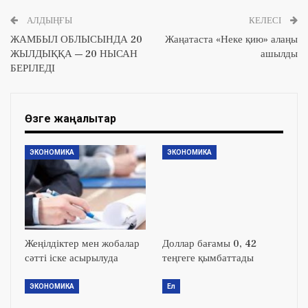
АЛДЫҢҒЫ
КЕЛЕСІ
ЖАМБЫЛ ОБЛЫСЫНДА 20
Жаңатаста «Неке қию» алаңы
ЖЫЛДЫҚҚА — 20 НЫСАН
ашылды
БЕРІЛЕДІ
Өзге жаңалықтар
ЭКОНОМИКА
ЭКОНОМИКА
Жеңілдіктер мен жобалар
Доллар бағамы 0, 42
сәтті іске асырылуда
теңгеге қымбаттады
ЭКОНОМИКА
Ел