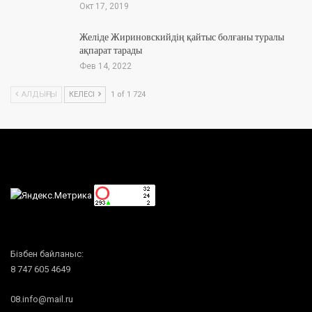
Окт 17, 2019
Желіде Жириновскийдің қайтыс болғаны туралы
ақпарат тарады
Фев 14, 2022
АЛДЫҢҒЫ
КЕЛЕСІ
1 of 1 724
Бізбен байланыс:
8 747 605 4649
08.info@mail.ru