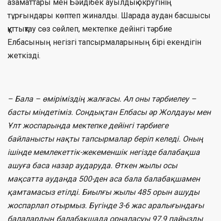
азаматтары мен Бәйдібек ауылдық округінің
тұрғындары көптеп жиналды. Шарада аудан басшысы
құттықтау сөз сөйлеп, мектепке дейінгі тәрбие
Елбасының негізгі тапсырмаларының бірі екендігін
жеткізді.
– Бала – өміріміздің жалғасы. Ал оны тәрбиелеу –
басты міндетіміз. Сондықтан Елбасы әр Жолдауы мен
Ұлт жоспарында мектепке дейінгі тәрбиеге
байланысты нақты тапсырмалар беріп келеді. Оның
ішінде мемлекеттік-жекеменшік негізде балабақша
ашуға баса назар аударуда. Өткен жылы осы
мақсатта ауданда 500-ден аса бала балабақшамен
қамтамасыз етілді. Биылғы жылы 485 орын ашуды
жоспарлап отырмыз. Бүгінде 3-6 жас аралығындағы
балалардың балабақшада орналасуы 97,9 пайызды