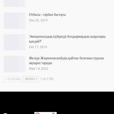
Отбасы – тәрбие бастауы
Сен 25, 2019
Эмоционалдық күйреуді болдырмаудың шаралары
қандай?
Окт 17, 2019
Желіде Жириновскийдің қайтыс болғаны туралы
ақпарат тарады
Фев 14, 2022
АЛДЫҢҒЫ
КЕЛЕСІ
1 of 1 722