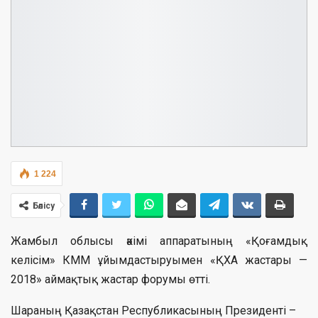
1 224
Бөлісу
Жамбыл облысы әкімі аппаратының «Қоғамдық
келісім» КММ ұйымдастыруымен «ҚХА жастары —
2018» аймақтық жастар форумы өтті.
Шараның Қазақстан Республикасының Президенті –