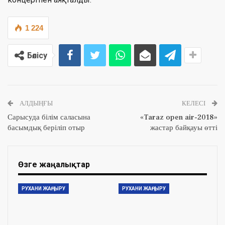
1 224
Бөлісу
АЛДЫҢҒЫ
КЕЛЕСІ
Сарысуда білім саласына
«Taraz open air-2018»
басымдық беріліп отыр
жастар байқауы өтті
Өзге жаңалықтар
РУХАНИ ЖАҢҒЫРУ
РУХАНИ ЖАҢҒЫРУ