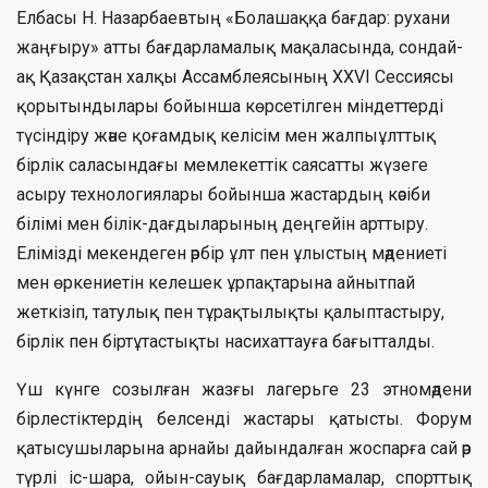
Елбасы Н. Назарбаевтың «Болашаққа бағдар: рухани
жаңғыру» атты бағдарламалық мақаласында, сондай-
ақ Қазақстан халқы Ассамблеясының XXVI Сессиясы
қорытындылары бойынша көрсетілген міндеттерді
түсіндіру және қоғамдық келісім мен жалпыұлттық
бірлік саласындағы мемлекеттік саясатты жүзеге
асыру технологиялары бойынша жастардың кәсіби
білімі мен білік-дағдыларының деңгейін арттыру.
Елімізді мекендеген әрбір ұлт пен ұлыстың мәдениеті
мен өркениетін келешек ұрпақтарына айнытпай
жеткізіп, татулық пен тұрақтылықты қалыптастыру,
бірлік пен біртұтастықты насихаттауға бағытталды.
Үш күнге созылған жазғы лагерьге 23 этномәдени
бірлестіктердің белсенді жастары қатысты. Форум
қатысушыларына арнайы дайындалған жоспарға сай әр
түрлі іс-шара, ойын-сауық бағдарламалар, спорттық