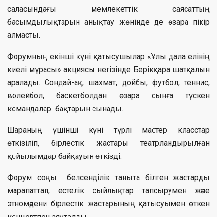
саласындағы мемлекеттік саясаттың
басымдылықтарын анықтау жөнінде де өзара пікір
алмасты.
Форумның екінші күні қатысушылар «Ұлы дала елінің
киелі мұрасы» акциясы негізінде Берікқара шатқалын
аралады. Сондай-ақ,
шахмат, дойбы, футбол, теннис,
волейбол, баскетболдан өзара сынға түскен
командалар бақтарын сынады.
Шараның үшінші күні түрлі мастер класстар
өткізіліп, бірлестік жастары театрландырылған
қойылымдар байқауын өткізді.
Форум соңы белсенділік таныта білген жастарды
марапаттап, естелік сыйлықтар тапсырумен және
этномәдени бірлестік жастарының қатысуымен өткен
концертпен аяқталды.