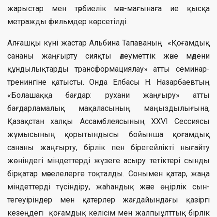
жарыстар мен тәрбиелік мән-мағынаға ие қысқа
метражды фильмдер көрсетілді.
Алғашқы күні жастар Альбина Тапаваның «Қоғамдық
сананы жаңғырту сияқты әлеуметтік және мәдени
құндылықтарды трансформациялау» атты семинар-
тренингіне қатысты. Онда Елбасы Н. Назарбаевтың
«Болашаққа бағдар: рухани жаңғыру» атты
бағдарламалық мақаласының маңыздылығына,
Қазақстан халқы Ассамблеясының XXVI Сессиясы
жұмысының қорытындысы бойынша қоғамдық
сананы жаңғырту, бірлік пен бірегейлікті нығайту
жөніндегі міндеттерді жүзеге асыру тетіктері сынды
бірқатар мәселелерге тоқталды. Сонымен қатар, жаңа
міндеттерді түсіндіру, жаһандық және өңірлік сын-
тегеуіріндер мен қатерлер жағдайындағы қазіргі
кезеңдегі қоғамдық келісім мен жалпыұлттық бірлік