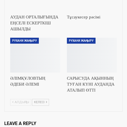
АУДАН ОРТАЛЫҒЫНДА
Тұсаукесер рәсімі
ЕҢСЕЛІ ЕСКЕРТКІШ
АШЫЛДЫ
РУХАНИ ЖАҢҒЫРУ
РУХАНИ ЖАҢҒЫРУ
ӘЛІМҚҰЛОВТЫҢ
САРЫСУДА АҚЫННЫҢ
ӘДЕБИ ӘЛЕМІ
ТУҒАН КҮНІ АУДАНДА
АТАЛЫП ӨТТІ
АЛДЫҢҒЫ
КЕЛЕСІ
LEAVE A REPLY