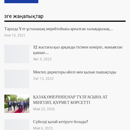
Өзге жаңалықтар
Таразда Ұлт ұстазының мерейтойына арналған халықаралық…
Ноя 10, 2021
12 жастағы қыз арқанды тісімен кеміріп, маньяктан
қашып…
Авг 9, 2022
Мектеп директоры әйелі мен қызын пышақтады
Окт 13, 2022
ҚАЗАҚ ӨНЕРІНІҢ НАР ТҰЛҒАСЫНА АТ
МІНГІЗІП, ҚҰРМЕТ КӨРСЕТТІ
Май 23, 2026
Сүйелді қалай кетіруге болады?
Май 6, 2023