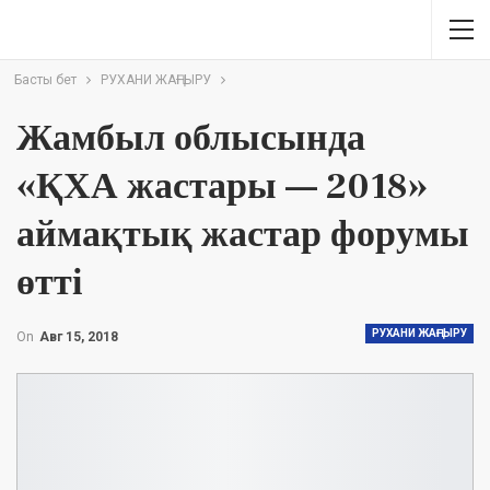
Басты бет
РУХАНИ ЖАҢҒЫРУ
Жамбыл облысында
«ҚХА жастары — 2018»
аймақтық жастар форумы
өтті
РУХАНИ ЖАҢҒЫРУ
On
Авг 15, 2018