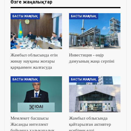
Өзге жаңалықтар
БАСТЫ ЖАҢАЛЫҚ
БАСТЫ ЖАҢАЛЫҚ
Жамбыл облысында егін
Инвестиция – өңір
жинау науқаны жоғары
дамуының жаңа серпіні
қарқынмен жалғасуда
БАСТЫ ЖАҢАЛЫҚ
БАСТЫ ЖАҢАЛЫҚ
Мемлекет басшысы
Жамбыл облысында
Жасанды интеллект
қайтарылған активтер
бойынша халықаралық
есебінен елді