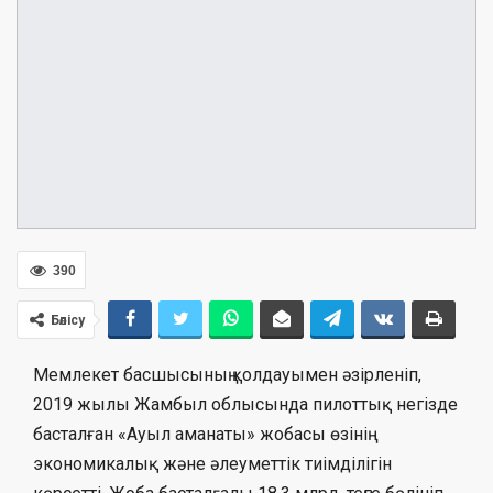
390
Бөлісу
Мемлекет басшысының қолдауымен әзірленіп,
2019 жылы Жамбыл облысында пилоттық негізде
басталған «Ауыл аманаты» жобасы өзінің
экономикалық және әлеуметтік тиімділігін