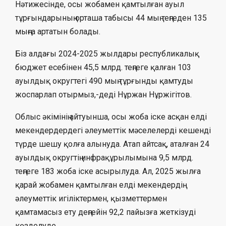
Нәтижесінде, осы жобамен қамтылған ауыл
тұрғындарының орташа табысы 44 мың теңгеден 135
мыңға артатын болады.
Біз алдағы 2024-2025 жылдары республикалық
бюджет есебінен 45,5 млрд. теңгеге қалған 103
ауылдық округтегі 490 мың тұрғынды қамтуды
жоспарлап отырмыз,-деді Нұржан Нұржігітов.
Облыс әкімінің айтуынша, осы жоба іске асқан елді
мекендердердегі әлеуметтік мәселелерді кешенді
түрде шешу қолға алынуда. Атап айтсақ, аталған 24
ауылдық округтің инфрақұрылымына 9,5 млрд.
теңгеге 183 жоба іске асырылуда. Ал, 2025 жылға
қарай жобамен қамтылған елді мекендердің
әлеуметтік игіліктермен, қызметтермен
қамтамасыз ету деңгейін 92,2 пайызға жеткізуді
көзделуде.