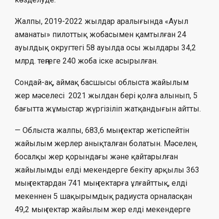
Жалпы, 2019-2022 жылдар аралығында «Ауыл
аманаты» пилоттық жобасымен қамтылған 24
ауылдық округтегі 58 ауылда осы жылдары 34,2
млрд. теңгеге 240 жоба іске асырылған.
Сондай-ақ, аймақ басшысы облыста жайылым
жер мәселесі 2021 жылдан бері қолға алынып, 5
бағытта жұмыстар жүргізіліп жатқандығын айтты.
— Облыста жалпы, 683,6 мың гектар жетіспейтін
жайылым жерлер анықталған болатын. Мәселен,
босалқы жер қорындағы және қайтарылған
жайылымды елді мекендерге бекіту арқылы 363
мың гектардан 741 мың гектарға ұлғайттық, елді
мекеннен 5 шақырымдық радиуста орналасқан
49,2 мың гектар жайылым жер елді мекендерге