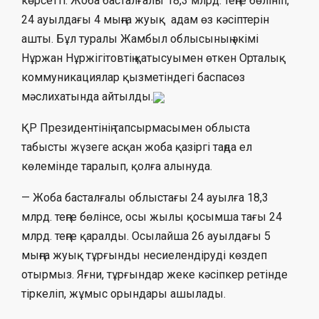
көрсетті. Жоба басталғалы 18,3 млрд. теңге бөлініп,
24 ауылдағы 4 мыңға жуық адам өз кәсіптерін
ашты. Бұл туралы Жамбыл облысының әкімі
Нұржан Нұржігітовтің қатысуымен өткен Орталық
коммуникациялар қызметіндегі баспасөз
мәслихатында айтылды.
ҚР Президентінің тапсырмасымен облыста
табысты жүзеге асқан жоба қазіргі таңда ел
көлемінде таралып, қолға алынуда.
— Жоба басталғалы облыстағы 24 ауылға 18,3
млрд. теңге бөлінсе, осы жылы қосымша тағы 24
млрд. теңге қаралды. Осылайша 26 ауылдағы 5
мыңға жуық тұрғынды несиелендіруді көздеп
отырмыз. Яғни, тұрғындар жеке кәсіпкер ретінде
тіркеліп, жұмыс орындары ашылады.