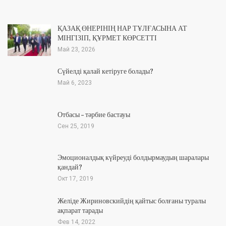
ҚАЗАҚ ӨНЕРІНІҢ НАР ТҰЛҒАСЫНА АТ
МІНГІЗІП, ҚҰРМЕТ КӨРСЕТТІ
Май 23, 2026
Сүйелді қалай кетіруге болады?
Май 6, 2023
Отбасы – тәрбие бастауы
Сен 25, 2019
Эмоционалдық күйреуді болдырмаудың шаралары
қандай?
Окт 17, 2019
Желіде Жириновскийдің қайтыс болғаны туралы
ақпарат тарады
Фев 14, 2022