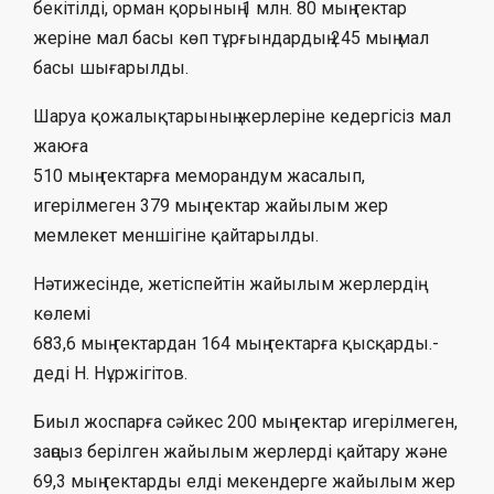
бекітілді, орман қорының 1 млн. 80 мың гектар
жеріне мал басы көп тұрғындардың 245 мың мал
басы шығарылды.
Шаруа қожалықтарының жерлеріне кедергісіз мал
жаюға
510 мың гектарға меморандум жасалып,
игерілмеген 379 мың гектар жайылым жер
мемлекет меншігіне қайтарылды.
Нәтижесінде, жетіспейтін жайылым жерлердің
көлемі
683,6 мың гектардан 164 мың гектарға қысқарды.-
деді Н. Нұржігітов.
Биыл жоспарға сәйкес 200 мың гектар игерілмеген,
заңсыз берілген жайылым жерлерді қайтару және
69,3 мың гектарды елді мекендерге жайылым жер