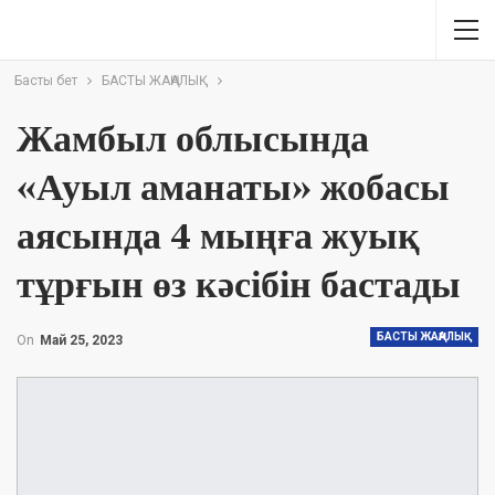
Басты бет
БАСТЫ ЖАҢАЛЫҚ
Жамбыл облысында
«Ауыл аманаты» жобасы
аясында 4 мыңға жуық
тұрғын өз кәсібін бастады
БАСТЫ ЖАҢАЛЫҚ
On
Май 25, 2023