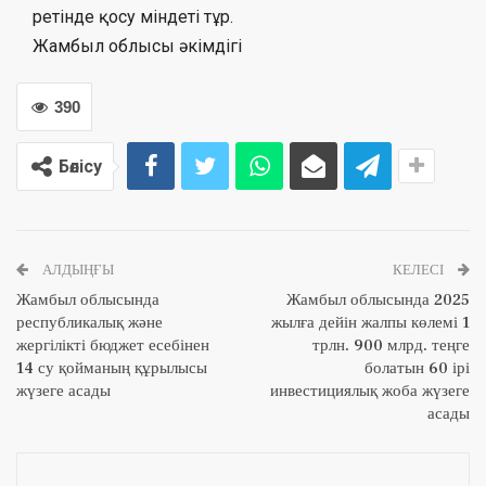
ретінде қосу міндеті тұр.
Жамбыл облысы әкімдігі
390
Бөлісу
АЛДЫҢҒЫ
КЕЛЕСІ
Жамбыл облысында
Жамбыл облысында 2025
республикалық және
жылға дейін жалпы көлемі 1
жергілікті бюджет есебінен
трлн. 900 млрд. теңге
14 су қойманың құрылысы
болатын 60 ірі
жүзеге асады
инвестициялық жоба жүзеге
асады