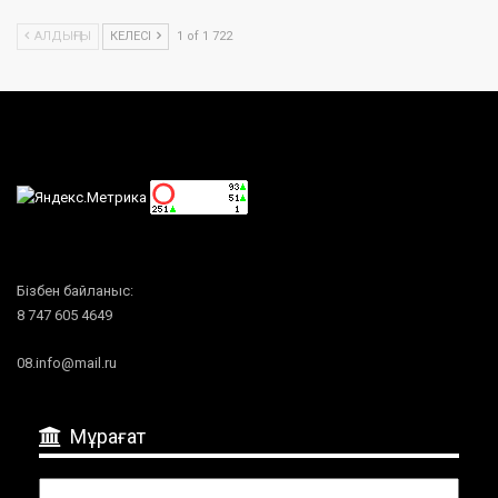
АЛДЫҢҒЫ
КЕЛЕСІ
1 of 1 722
Бізбен байланыс:
8 747 605 4649
08.info@mail.ru
Мұрағат
Мұрағат