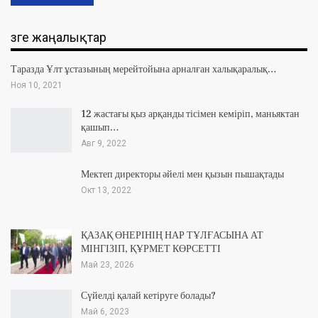
Өзге жаңалықтар
Таразда Ұлт ұстазының мерейтойына арналған халықаралық…
Ноя 10, 2021
12 жастағы қыз арқанды тісімен кеміріп, маньяктан
қашып…
Авг 9, 2022
Мектеп директоры әйелі мен қызын пышақтады
Окт 13, 2022
ҚАЗАҚ ӨНЕРІНІҢ НАР ТҰЛҒАСЫНА АТ
МІНГІЗІП, ҚҰРМЕТ КӨРСЕТТІ
Май 23, 2026
Сүйелді қалай кетіруге болады?
Май 6, 2023