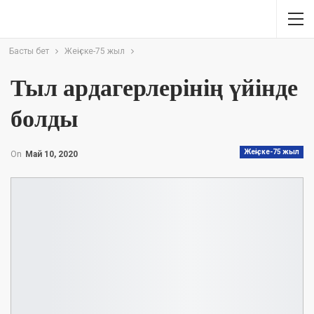
Басты бет
Жеңіске-75 жыл
Тыл ардагерлерінің үйінде
болды
Жеңіске-75 жыл
On
Май 10, 2020