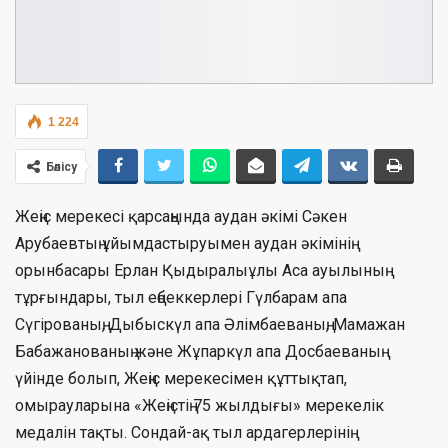
1 224
Бөлісу
Жеңіс мерекесі қарсаңында аудан әкімі Сәкен
Арубаевтың ұйымдастыруымен аудан әкімінің
орынбасары Ерлан Қыдыралыұлы Аса ауылының
тұрғындары, тыл еңбеккерлері Гүлбарам апа
Сүгірованың, Дыбыскүл апа Әлімбаеваның, Мамажан
Бабажанованың және Жұпаркүл апа Досбаеваның
үйінде болып, Жеңіс мерекесімен құттықтап,
омырауларына «Жеңістің 75 жылдығы» мерекелік
медалін тақты. Сондай-ақ тыл ардагерлерінің