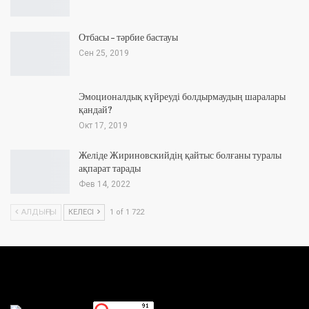
Отбасы – тәрбие бастауы
Сен 25, 2019
Эмоционалдық күйреуді болдырмаудың шаралары
қандай?
Окт 17, 2019
Желіде Жириновскийдің қайтыс болғаны туралы
ақпарат тарады
Фев 14, 2022
АЛДЫҢҒЫ
КЕЛЕСІ
1 of 1 722