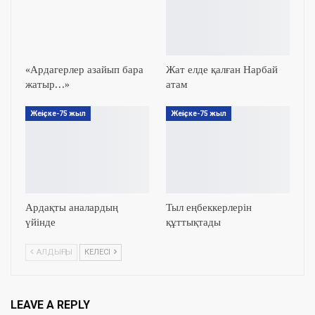
«Ардагерлер азайып бара
Жат елде қалған Нарбай
жатыр…»
атам
Жеңіске-75 жыл
Жеңіске-75 жыл
Ардақты аналардың
Тыл еңбеккерлерін
үйінде
құттықтады
АЛДЫҢҒЫ
КЕЛЕСІ
LEAVE A REPLY