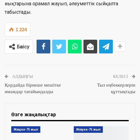
иықтарына орамал жауып, әлеуметтік сыйқалта
табыстады.
1 224
Бөлісу
АЛДЫҢҒЫ
КЕЛЕСІ
Қордайда бірнеше мешітке
Тыл еңбеккерлерін
имамдар тағайындалды
құттықтады
Өзге жаңалықтар
Жеңіске-75 жыл
Жеңіске-75 жыл