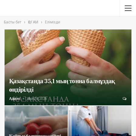
Басты бет
ҚОҒАМ
Елімізде
Қазақстанда 35,1 мың тонна балмұздақ
өндірілді
Админ
Июл 28, 2026