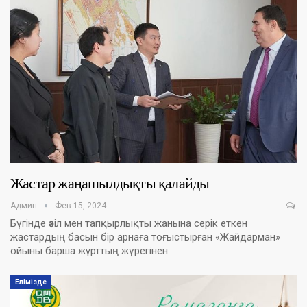
Жастар жаңашылдықты қалайды
Админ
Фев 15, 2024
Бүгінде әзіл мен тапқырлықты жанына серік еткен
жастардың басын бір арнаға тоғыстырған «Жайдарман»
ойыны барша жұрттың жүрегінен…
Елімізде