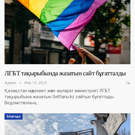
ЛГБТ тақырыбында жазатын сайт бұғатталды
Админ
Фев 13, 2024
Қазақстан мәдениет және ақпарат министрлігі ЛГБТ
тақырыбына жазатын Selftanu.kz сайтын бұғаттады.
Ведомствоның…
Елімізде