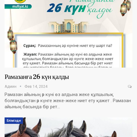
Рамазанға 26 күн қалды
Админ
Фев 14, 2024
Рамазан айының әр күні өз алдына жеке құлшылық
болғандықтан әр күнге жеке-жеке ниет ету қажет . Рамазан
айының басында бір рет…
Елімізде