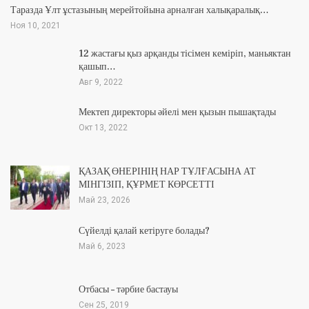
Таразда Ұлт ұстазының мерейтойына арналған халықаралық…
Ноя 10, 2021
12 жастағы қыз арқанды тісімен кеміріп, маньяктан
қашып…
Авг 9, 2022
Мектеп директоры әйелі мен қызын пышақтады
Окт 13, 2022
ҚАЗАҚ ӨНЕРІНІҢ НАР ТҰЛҒАСЫНА АТ
МІНГІЗІП, ҚҰРМЕТ КӨРСЕТТІ
Май 23, 2026
Сүйелді қалай кетіруге болады?
Май 6, 2023
Отбасы – тәрбие бастауы
Сен 25, 2019