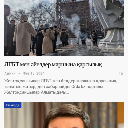
ЛГБТ мен әйелдер маршына қарсылық
Админ
Фев 13, 2024
Желтоқсаншылар ЛГБТ мен әйелдер маршына қарсылық
танытып жатыр, деп хабарлайды Orda.kz порталы.
Желтоқсаншылар Алматыдағы…
Елімізде