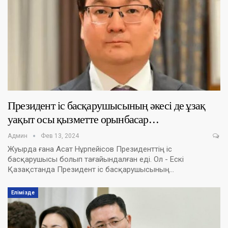
Президент іс басқарушысының әкесі де ұзақ
уақыт осы қызметте орынбасар…
Админ
Фев 13, 2024
Жуырда ғана Асат Нұрпейісов Президенттің іс
басқарушысы болып тағайындалған еді. Ол - Ескі
Қазақстанда Президент іс басқарушысының…
Елімізде