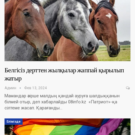
Белгісіз дерттен жылқылар жаппай қырылып
жатыр
Админ
Фев 13, 2024
Мамандар әзірше малдың қандай ауруға шалдыққанын
білмей отыр, деп хабарлайды 08info.kz «Патриот»-қа
сілтеме жасап. Қарағанды…
Елімізде