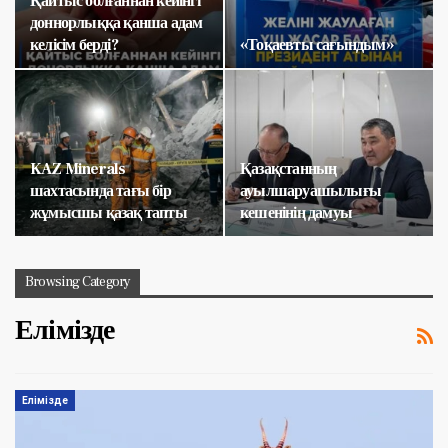
Қайтыс болғаннан кейінгі
доннорлыққа қанша адам
келісім берді?
«Тоқаевты сағындым»
KAZ Minerals
Қазақстанның
шахтасында тағы бір
ауылшаруашылығы
жұмысшы қазақ тапты
кешенінің дамуы
Browsing Category
Елімізде
Елімізде