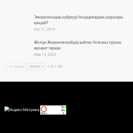
Эмоционалдық күйреуді болдырмаудың шаралары
қандай?
Окт 17, 2019
Желіде Жириновскийдің қайтыс болғаны туралы
ақпарат тарады
Фев 14, 2022
АЛДЫҢҒЫ
КЕЛЕСІ
1 of 1 720