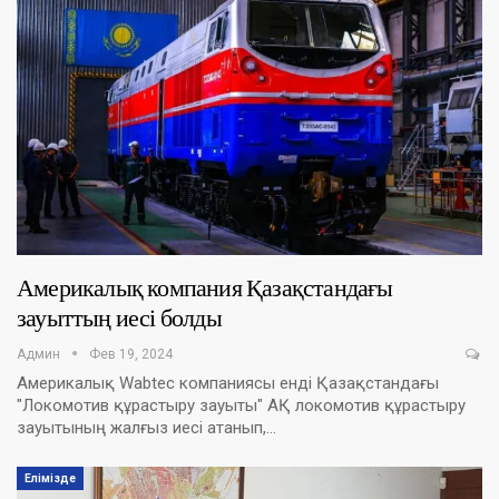
Америкалық компания Қазақстандағы
зауыттың иесі болды
Админ
Фев 19, 2024
Америкалық Wabtec компаниясы енді Қазақстандағы
"Локомотив құрастыру зауыты" АҚ локомотив құрастыру
зауытының жалғыз иесі атанып,…
Елімізде