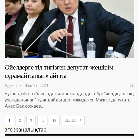
Әйелдерге тіл тигізген депутат «кешірім
сұрамайтынын» айтты
Админ
Фев 13, 2024
Бұған дейін отбасындағы жанжалдардың бәрі "әйелдің тілінің
ұзындығынан" туындайды деп мәлімдеген Мәжіліс депутаты
Анас Баққожаев…
1
2
3
…
15
КЕЛЕСІ
Өзге жаңалықтар