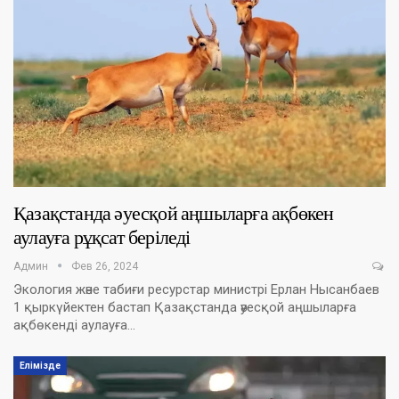
Қазақстанда әуесқой аңшыларға ақбөкен
аулауға рұқсат беріледі
Админ
Фев 26, 2024
Экология және табиғи ресурстар министрі Ерлан Нысанбаев
1 қыркүйектен бастап Қазақстанда әуесқой аңшыларға
ақбөкенді аулауға…
Елімізде