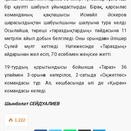
бір қауіпті шабуыл ұйымдастырды. Бірақ, қарсылас
команданың қақпашысы Исмайл Әскеров
шарасыздықтан шабуылшыны шалуына тура келді.
Осылайша, төреші «тараздықтардың» пайдасына 11
метрлік айып добын белгіледі. Оны орындаған Әлішер
Сүлей мүлт кетпеді. Нәтижесінде «Тараздың»
айдарынан жел есіп, 7:0 есебімен жеңіске жетті.
19-турдың қорытындысы бойынша «Тараз» 36
ұпаймен 3-орынға көтерілсе, 2-сатыда «Оқжетпес»
командасы тұр. Ал, көшбасында әлі де «Қыран»
командасы келеді.
Шынболат СЕЙДУАЛИЕВ
1 222