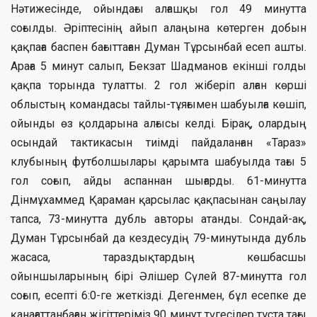
Нәтижесінде, ойындағы алғашқы гол 49 минутта
соғылды. Әріптесінің айып алаңына көтерген добын
қақпаға баспен бағыттаған Думан Тұрсынбай есеп ашты.
Араға 5 минут салып, Бекзат Шадманов екінші голды
қақпа торында тулатты. 2 гол жіберіп алған көрші
облыстың командасы тайлы-тұяғымен шабуылға көшіп,
ойынды өз қолдарына алғысы келді. Бірақ, олардың
осындай тактикасын тиімді пайдаланған «Тараз»
клубының футболшылары қарымта шабуылда тағы 5
гол соғып, айды аспаннан шығарды. 61-минутта
Дінмұхаммед Қараман қарсылас қақпасынан саңылау
тапса, 73-минутта дубль авторы атанды. Сондай-ақ,
Думан Тұрсынбай да кездесудің 79-минутында дубль
жасаса, тараздықтардың көшбасшы
ойыншыларының бірі Әлішер Сүлей 87-минутта гол
соғып, есепті 6:0-ге жеткізді. Дегенмен, бұл есепке де
қанағаттанбаған жігіттеріміз 90 минут түгесілер тұста тағы