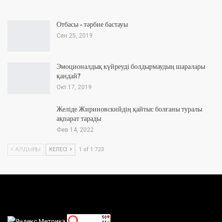
Отбасы – тәрбие бастауы
Сен 25, 2019
Эмоционалдық күйреуді болдырмаудың шаралары
қандай?
Окт 17, 2019
Желіде Жириновскийдің қайтыс болғаны туралы
ақпарат тарады
Фев 14, 2022
АЛДЫҢҒЫ
КЕЛЕСІ
1 of 1 723