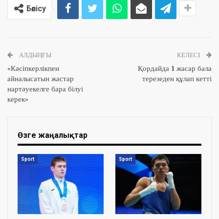
Бөлісу
АЛДЫҢҒЫ
КЕЛЕСІ
«Кәсіпкерлікпен
Қордайда 1 жасар бала
айналысатын жастар
терезеден құлап кетті
нартәуекелге бара білуі
керек»
Өзге жаңалықтар
Sport
Sport