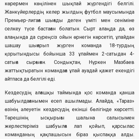
көрермен көңілінен шықпай жүргендігі белгілі.
Жанкүйерлердің келер жылдың футбол маусымында
Премьер-лигаға шығады деген үміті мен сеніміне
селкеу түсе бастаған болатын. Сырт алаңда да, өз
алаңында да сүреңсіз ойын өрнегін көрсетіп, ұпайдан
шашау шығарып жүрген команда 18-турдың
қорытындысы бойынша 33 ұпаймен 2-сатыдан 4-
сатыға сырғыған. Сондықтан, Нүркен Мазбаев
жаттықтыратын командаға ұпай ауадай қажет екендігі
айтпаса да белгілі еді.
Кездесудің алғашқы таймында қос команда қанша
шабуылдағанымен есеп ашылмады. Алайда, «Тараз»
өзінің әлеуетін кездесудің екінші бөлігінде көрсетті.
Төреші­нің ысқырығы шалына салысымен
жерлестеріміз шабуылға лап қойып, қарсылас
команданың қақпашысын біраз қыспаққа алды.