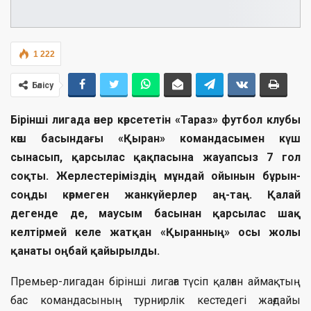
1 222
Бөлісу
Бірінші лигада өнер көрсететін «Тараз» футбол клубы
көш басындағы «Қыран» командасымен күш
сынасып, қарсылас қақпасына жауапсыз 7 гол
соқты. Жерлестеріміздің мұндай ойынын бұрын-
соңды көрмеген жанкүйерлер аң-таң. Қалай
дегенде де, маусым басынан қарсылас шақ
келтірмей келе жатқан «Қыранның» осы жолы
қанаты оңбай қайырылды.
Премьер-лигадан бірінші лигаға түсіп қалған аймақтың
бас командасының турнирлік кестедегі жағдайы