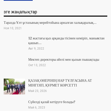
Өзге жаңалықтар
Таразда Ұлт ұстазының мерейтойына арналған халықаралық…
Ноя 10, 2021
12 жастағы қыз арқанды тісімен кеміріп, маньяктан
қашып…
Авг 9, 2022
Мектеп директоры әйелі мен қызын пышақтады
Окт 13, 2022
ҚАЗАҚ ӨНЕРІНІҢ НАР ТҰЛҒАСЫНА АТ
МІНГІЗІП, ҚҰРМЕТ КӨРСЕТТІ
Май 23, 2026
Сүйелді қалай кетіруге болады?
Май 6, 2023