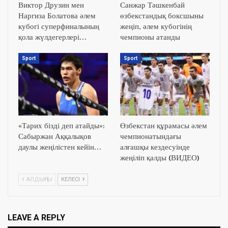
Виктор Друзин мен
Санжар Тәшкенбай
Наргиза Болатова әлем
өзбекстандық боксшыны
кубогі суперфиналының
жеңіп, әлем кубогінің
қола жүлдегерлері…
чемпионы атанды
Sport
Sport
«Тарих бізді деп атайды»:
Өзбекстан құрамасы әлем
Сабыржан Аққалықов
чемпионатындағы
даулы жеңілістен кейін…
алғашқы кездесуінде
жеңіліп қалды (ВИДЕО)
АЛДЫҢҒЫ
КЕЛЕСІ
LEAVE A REPLY