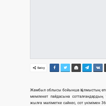
Бөлісу
Жамбыл облысы бойынша Қылмыстық-атқа
мемлекет пайдасына сотталғандардың 
жылға мәліметке сәйкес, сот үкімімен 3