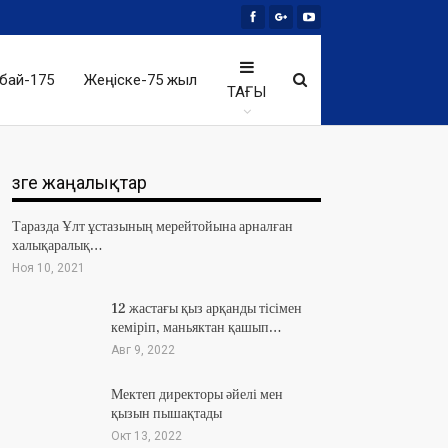
бай-175
Жеңіске-75 жыл
ТАҒЫ
Өзге жаңалықтар
Таразда Ұлт ұстазының мерейтойына арналған
халықаралық…
Ноя 10, 2021
12 жастағы қыз арқанды тісімен
кеміріп, маньяктан қашып…
Авг 9, 2022
Мектеп директоры әйелі мен
қызын пышақтады
Окт 13, 2022