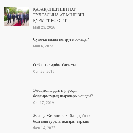
ҚАЗАҚ ӨНЕРІНІҢ НАР
ТҰЛҒАСЫНА АТ МІНГІЗІП,
ҚҰРМЕТ КӨРСЕТТІ
Май 23, 2026
Сүйелді қалай кетіруге болады?
Май 6, 2023
Отбасы – тәрбие бастауы
Сен 25, 2019
Эмоционалдық күйреуді
болдырмаудың шаралары қандай?
Окт 17, 2019
Желіде Жириновскийдің қайтыс
болғаны туралы ақпарат тарады
Фев 14, 2022