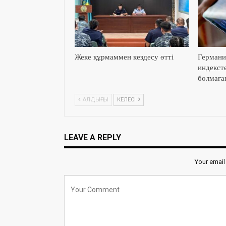
Жеке құрмаммен кездесу өтті
Германи
индекст
болмаға
АЛДЫҢҒЫ
КЕЛЕСІ
LEAVE A REPLY
Your email