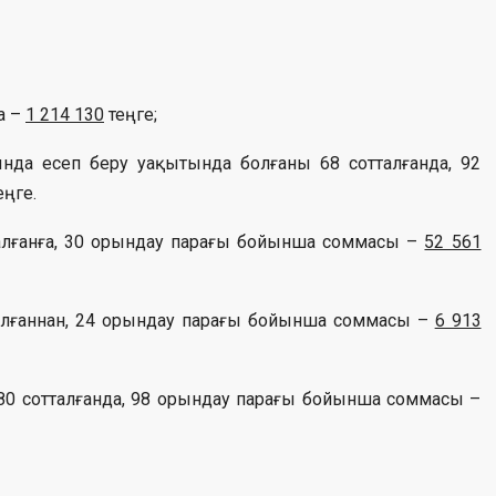
а –
1 214 130
теңге;
ында есеп беру уақытында болғаны 68 сотталғанда, 92
еңге.
талғанға, 30 орындау парағы бойынша соммасы –
52 561
талғаннан, 24 орындау парағы бойынша соммасы –
6 913
80 сотталғанда, 98 орындау парағы бойынша соммасы –