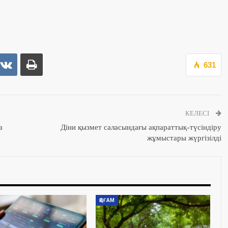
631
КЕЛЕСІ
а
Діни қызмет саласындағы ақпараттық-түсіндіру
жұмыстары жүргізілді
ҚОҒАМ