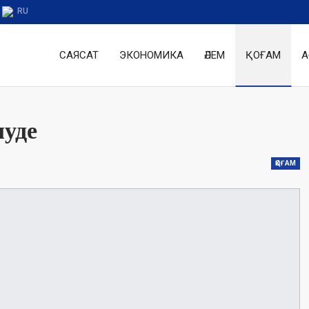
RU
САЯСАТ
ЭКОНОМИКА
ӘЛЕМ
ҚОҒАМ
А
луде
ҚОҒАМ