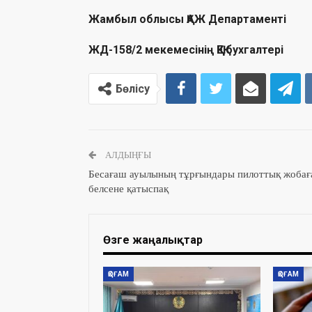
Жамбыл облысы ҚАЖ Департаменті
ЖД-158/2 мекемесінің
ҚҚЕҚ бухгалтері
Бөлісу
АЛДЫҢҒЫ
Бесағаш ауылының тұрғындары пилоттық жобағ
белсене қатыспақ
Өзге жаңалықтар
ҚОҒАМ
ҚОҒАМ