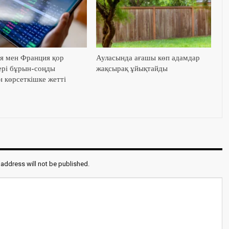
я мен Франция қор
Ауласында ағашы көп адамдар
ері бұрын-соңды
жақсырақ ұйықтайды
н көрсеткішке жетті
 address will not be published.