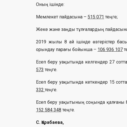
Оның ішінде:
Мемлекет пайдасына –
515 071
теңге;
Жеке және заңды тұлғалардың пайдасын
2019 жылы 8 ай ішінде өзгерістер бас
орындау парағы бойынша –
106 936 107
т
Есеп беру уақытында келгендер 27 сот
573
теңге.
Есеп беру уақытында кеткендер 15 сот
332
теңге.
Есеп беру уақытының соңында қалғаны 
152 584 348
теңге.
С. Қорабаева,