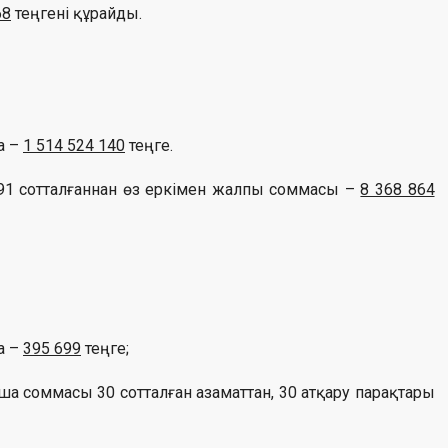
68
теңгені құрайды.
а –
1 514 524 140
теңге.
91 сотталғаннан өз еркімен жалпы соммасы –
8 368 864
а –
395 699
теңге;
а соммасы 30 сотталған азаматтан, 30 атқару парақтары