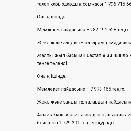
талап қарыздардың соммасы
1 796 715 6
Оның ішінде:
Мемлекет пайдасына –
282 191 528
теңге;
Жеке және заңды тұлғалардың пайдасын
Жалпы жыл басынан бастап 8 ай ішінде 
теңге төленді.
Оның ішінде:
Мемлекет пайдасына –
7 973 165
теңге;
Жеке және заңды тұлғалардың пайдасын
Анықтамалық нақты өндіріліп алынған ақш
бойынша
1 729 201
теңгені құрады.