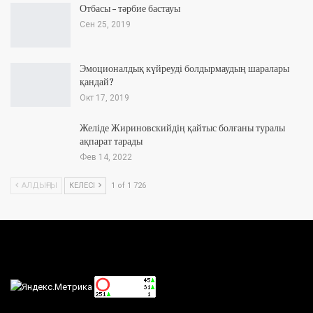
Отбасы – тәрбие бастауы
Сен 25, 2019
Эмоционалдық күйреуді болдырмаудың шаралары
қандай?
Окт 17, 2019
Желіде Жириновскийдің қайтыс болғаны туралы
ақпарат тарады
Фев 14, 2022
АЛДЫҢҒЫ
КЕЛЕСІ
1 of 1 726