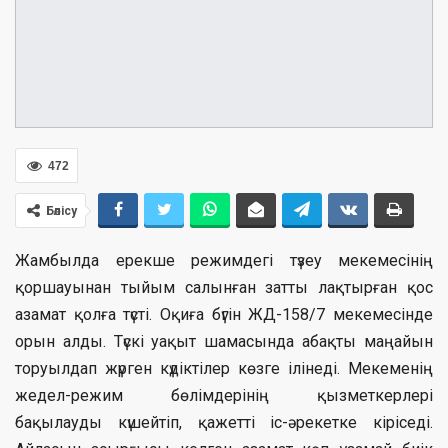
472
Бөлісу
Жамбылда ерекше режимдегі түзеу мекемесінің
қоршауынан тыйым салынған затты лақтырған қос
азамат қолға түсті. Оқиға бүгін ЖД-158/7 мекемесінде
орын алды. Түскі уақыт шамасында абақты маңайын
торуылдап жүрген күдіктілер көзге ілінеді. Мекеменің
жедел-режим бөлімдерінің қызметкерлері
бақылауды күшейтіп, қажетті іс-әрекетке кіріседі.