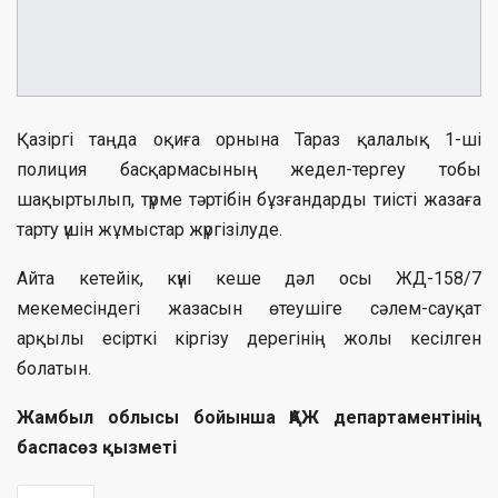
Қазіргі таңда оқиға орнына Тараз қалалық 1-ші
полиция басқармасының жедел-тергеу тобы
шақыртылып, түрме тәртібін бұзғандарды тиісті жазаға
тарту үшін жұмыстар жүргізілуде.
Айта кетейік, күні кеше дәл осы ЖД-158/7
мекемесіндегі жазасын өтеушіге сәлем-сауқат
арқылы есірткі кіргізу дерегінің жолы кесілген
болатын.
Жамбыл облысы бойынша ҚАЖ департаментінің
баспасөз қызметі