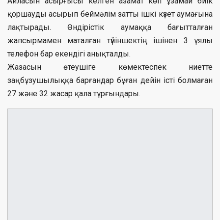
Айласын асырғысы келген азамат көп ұзамай биік
қоршауды асырып беймәлім затты ішкі күзет аумағына
лақтырады. Өндірістік аумаққа бағытталған
жапсырмамен маталған түйіншектің ішінен 3 ұялы
телефон бар екендігі анықталды.
Жазасын өтеушіге көмектеспек ниетте
заңбұзушылыққа барғандар бұған дейін істі болмаған
27 және 32 жасар қала тұрғындары.