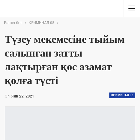
Басты бет
КРИМИНАЛ 08
Түзеу мекемесіне тыйым
салынған затты
лақтырған қос азамат
қолға түсті
КРИМИНАЛ 08
On
Янв 22, 2021