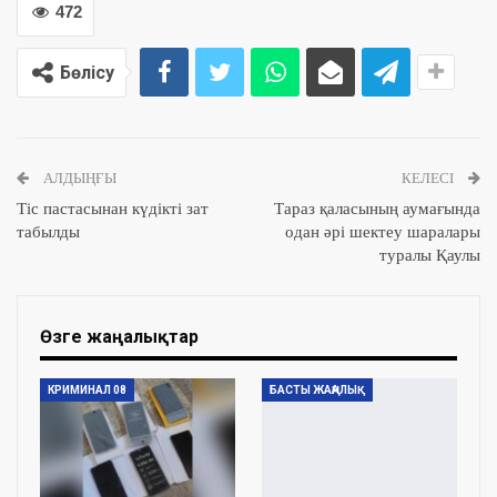
472
Бөлісу
АЛДЫҢҒЫ
КЕЛЕСІ
Тіс пастасынан күдікті зат
Тараз қаласының аумағында
табылды
одан әрі шектеу шаралары
туралы Қаулы
Өзге жаңалықтар
КРИМИНАЛ 08
БАСТЫ ЖАҢАЛЫҚ