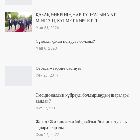
ҚАЗАҚ ӨНЕРІНІҢ НАР ТҰЛҒАСЫНА АТ
МІНГІЗІП, ҚҰРМЕТ КӨРСЕТТІ
Май 23, 2026
Сүйелді қалай кетіруге болады?
Май 6, 2023
Отбасы – тәрбие бастауы
Сен 25, 2019
Эмоционалдық күйреуді болдырмаудың шаралары
қандай?
Окт 17, 2019
Желіде Жириновскийдің қайтыс болғаны туралы
ақпарат тарады
Фев 14, 2022