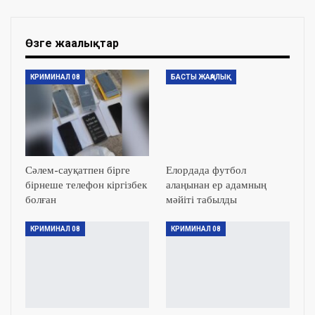
Өзге жаңалықтар
КРИМИНАЛ 08
БАСТЫ ЖАҢАЛЫҚ
Сәлем-сауқатпен бірге
Елордада футбол
бірнеше телефон кіргізбек
алаңынан ер адамның
болған
мәйіті табылды
КРИМИНАЛ 08
КРИМИНАЛ 08