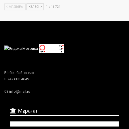
АЛДЫҢҒЫ
КЕЛЕСІ
1 of 1 724
Бізбен байланыс:
8 747 605 4649
08.info@mail.ru
Мұрағат
Мұрағат