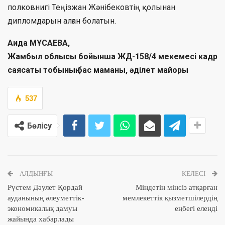
полковнигі Теңізжан Жәнібековтің қолынан
дипломдарын алған болатын.
Аида МҰСАЕВА,
Жамбыл облысы бойынша ЖД-158/4 мекемесі кадр
саясаты тобының бас маманы, әділет майоры
537
Бөлісу
АЛДЫҢҒЫ
КЕЛЕСІ
Рүстем Дәулет Қордай
Міндетін мінсіз атқарған
ауданының әлеуметтік-
мемлекеттік қызметшілердің
экономикалық дамуы
еңбегі еленді
жайында хабарлады