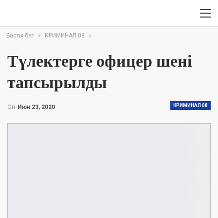
Басты бет
КРИМИНАЛ 08
Түлектерге офицер шені
тапсырылды
КРИМИНАЛ 08
On
Июн 23, 2020