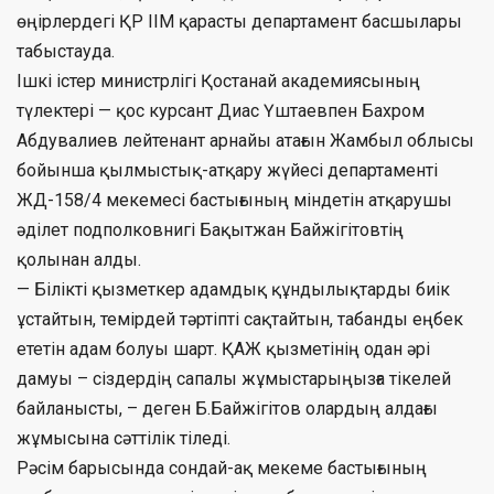
өңірлердегі ҚР ІІМ қарасты департамент басшылары
табыстауда.
Ішкі істер министрлігі Қостанай академиясының
түлектері — қос курсант Диас Үштаевпен Бахром
Абдувалиев лейтенант арнайы атағын Жамбыл облысы
бойынша қылмыстық-атқару жүйесі департаменті
ЖД-158/4 мекемесі бастығының міндетін атқарушы
әділет подполковнигі Бақытжан Байжігітовтің
қолынан алды.
— Білікті қызметкер адамдық құндылықтарды биік
ұстайтын, темірдей тәртіпті сақтайтын, табанды еңбек
ететін адам болуы шарт. ҚАЖ қызметінің одан әрі
дамуы – сіздердің сапалы жұмыстарыңызға тікелей
байланысты, – деген Б.Байжігітов олардың алдағы
жұмысына сәттілік тіледі.
Рәсім барысында сондай-ақ мекеме бастығының