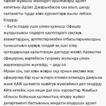
тәрбие жұмысы жөніндегі орынбасары әділет
капитаны Әділет Джарыкбасов сөз алып, шенді
салтанатты түрде алған курсанттарға жылы лебізін
білдірді.
— Бүгін сіздер үшін үлкен қуаныш. Офицер
жұлдызшасы сіздерге қауіпсіздікті сақтауға,
азаматтардың, әріптестерімізбен отбасыларымыздың
тыныштығын қорғауға, сондай-ақ ішкі істер
органдарында қалыптасқан дәстүрді жалғап, Қазақстан
офицерінің мәртебесін түсірмеу жолында үлкен
жауапкершілік жүктейді, — деді ол.
Мұнан соң, сөз алған жоғары оқу орнын аяқтаған жас
офицерлер бар күш-жігерін егемен еліміздің дамуына
және ҚАЖ қызметін нығайтуға жұмсаймыз деп сендірді.
Айта кетейік, күні кеше дәл осы курсанттар Жамбыл
облысы бойынша қылмыстық-атқару жүйесі
департаменті бастығының міндетін атқарушы әділет