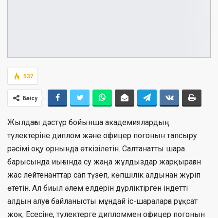
537
Бөлісу
Жылдағы дәстүр бойынша академиялардың
түлектеріне диплом және офицер погонын тапсыру
рәсімі оқу орнында өткізілетін. Салтанатты шара
барысында иығында су жаңа жұлдыздар жарқыраған
жас лейтенанттар сап түзеп, көпшілік алдынан жүріп
өтетін. Ал биыл әлем елдерін дүрліктірген індетті
алдын алуға байланысты мұндай іс-шараларға рұқсат
жоқ. Есесіне, түлектерге дипломмен офицер погонын