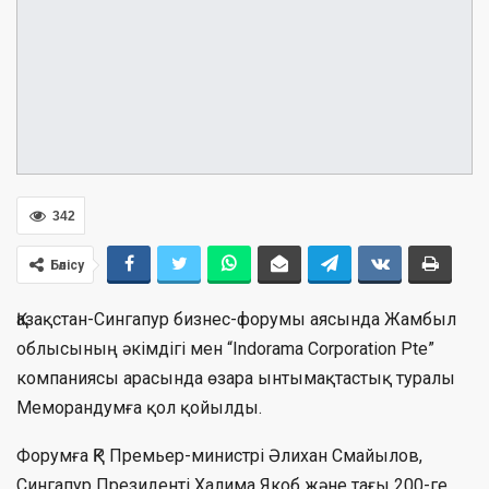
342
Бөлісу
Қазақстан-Сингапур бизнес-форумы аясында Жамбыл
облысының әкімдігі мен “Indorama Corporation Pte”
компаниясы арасында өзара ынтымақтастық туралы
Меморандумға қол қойылды.
Форумға ҚР Премьер-министрі Әлихан Смайылов,
Сингапур Президенті Халима Якоб және тағы 200-ге