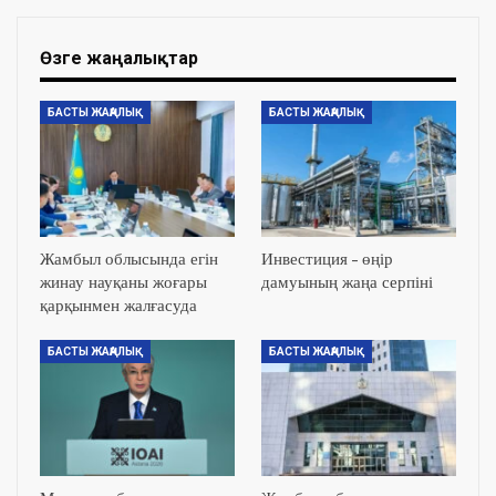
Өзге жаңалықтар
БАСТЫ ЖАҢАЛЫҚ
БАСТЫ ЖАҢАЛЫҚ
Жамбыл облысында егін
Инвестиция – өңір
жинау науқаны жоғары
дамуының жаңа серпіні
қарқынмен жалғасуда
БАСТЫ ЖАҢАЛЫҚ
БАСТЫ ЖАҢАЛЫҚ