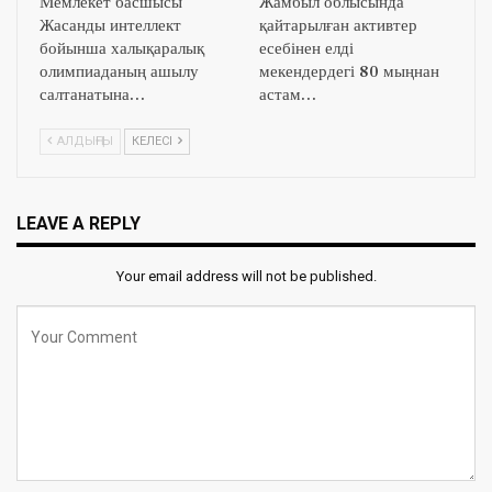
Мемлекет басшысы
Жамбыл облысында
Жасанды интеллект
қайтарылған активтер
бойынша халықаралық
есебінен елді
олимпиаданың ашылу
мекендердегі 80 мыңнан
салтанатына…
астам…
АЛДЫҢҒЫ
КЕЛЕСІ
LEAVE A REPLY
Your email address will not be published.