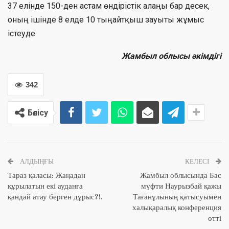
37 елінде 150-ден астам өндірістік алаңы бар десек,
оның ішінде 8 елде 10 тыңайтқыш зауыты жұмыс
істеуде.
Жамбыл облысы әкімдігі
342
Бөлісу
АЛДЫҢҒЫ
КЕЛЕСІ
Тараз қаласы: Жаңадан
Жамбыл облысында Бас
құрылатын екі ауданға
мүфти Наурызбай қажы
қандай атау берген дұрыс?!.
Тағанұлының қатысуымен
халықаралық конференция
өтті