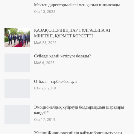
Мектеп директоры әйелі мен қызын пышақтады
Окт 13, 2022
ҚАЗАҚ ӨНЕРІНІҢ НАР ТҰЛҒАСЫНА АТ
МІНГІЗІП, ҚҰРМЕТ КӨРСЕТТІ
Май 23, 2026
Сүйелді қалай кетіруге болады?
Май 6, 2023
Отбасы – тәрбие бастауы
Сен 25, 2019
Эмоционалдық күйреуді болдырмаудың шаралары
қандай?
Окт 17, 2019
Желіде Жириновскийдің қайтыс болғаны туралы