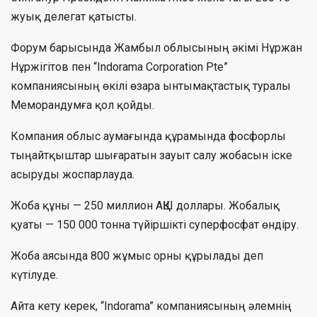
жуық делегат қатысты.
Форум барысында Жамбыл облысының әкімі Нұржан
Нұржігітов пен “Indorama Corporation Pte”
компаниясының өкілі өзара ынтымақтастық туралы
Меморандумға қол қойды.
Компания облыс аумағында құрамында фосфорлы
тыңайтқыштар шығаратын зауыт салу жобасын іске
асыруды жоспарлауда.
Жоба құны — 250 миллион АҚШ доллары. Жобалық
қуаты — 150 000 тонна түйіршікті суперфосфат өндіру.
Жоба аясында 800 жұмыс орны құрылады деп
күтілуде.
Айта кету керек, “Indorama” компаниясының әлемнің