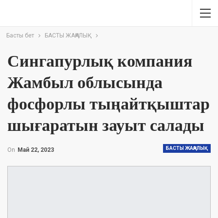
Басты бет
БАСТЫ ЖАҢАЛЫҚ
Сингапурлық компания
Жамбыл облысында
фосфорлы тыңайтқыштар
шығаратын зауыт салады
БАСТЫ ЖАҢАЛЫҚ
On
Май 22, 2023