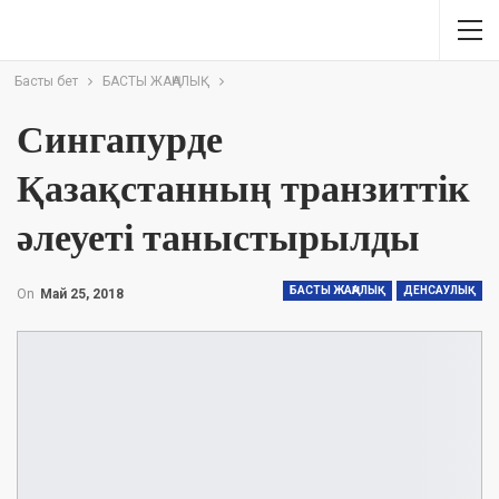
Басты бет
БАСТЫ ЖАҢАЛЫҚ
Сингапурде
Қазақстанның транзиттік
әлеуеті таныстырылды
БАСТЫ ЖАҢАЛЫҚ
ДЕНСАУЛЫҚ
On
Май 25, 2018