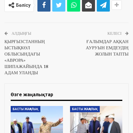
Бөлісу
АЛДЫҢҒЫ
КЕЛЕСІ
ҚЫРҒЫЗСТАННЫҢ
ҒАЛЫМДАР АҚҚАН
ЫСТЫҚКӨЛ
АУРУЫН ЕМДЕУДІҢ
ОБЛЫСЫНДАҒЫ
ЖОЛЫН ТАПТЫ
«АВРОРА»
ШИПАЖАЙЫНДА 18
АДАМ УЛАНДЫ
Өзге жаңалықтар
БАСТЫ ЖАҢАЛЫҚ
БАСТЫ ЖАҢАЛЫҚ