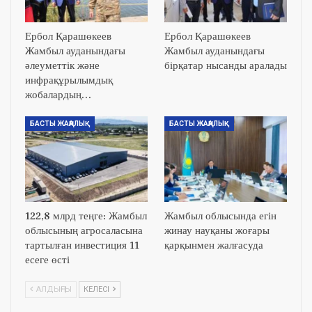
Ербол Қарашөкеев
Ербол Қарашөкеев
Жамбыл ауданындағы
Жамбыл ауданындағы
әлеуметтік және
бірқатар нысанды аралады
инфрақұрылымдық
жобалардың…
БАСТЫ ЖАҢАЛЫҚ
БАСТЫ ЖАҢАЛЫҚ
122,8 млрд теңге: Жамбыл
Жамбыл облысында егін
облысының агросаласына
жинау науқаны жоғары
тартылған инвестиция 11
қарқынмен жалғасуда
есеге өсті
АЛДЫҢҒЫ
КЕЛЕСІ