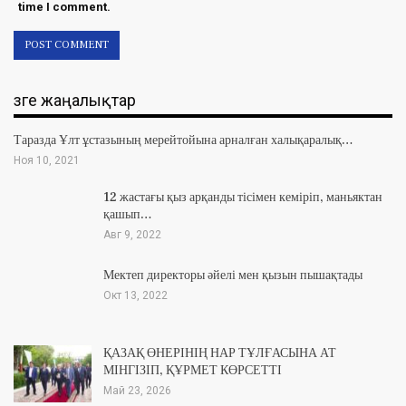
time I comment.
Өзге жаңалықтар
Таразда Ұлт ұстазының мерейтойына арналған халықаралық…
Ноя 10, 2021
12 жастағы қыз арқанды тісімен кеміріп, маньяктан
қашып…
Авг 9, 2022
Мектеп директоры әйелі мен қызын пышақтады
Окт 13, 2022
ҚАЗАҚ ӨНЕРІНІҢ НАР ТҰЛҒАСЫНА АТ
МІНГІЗІП, ҚҰРМЕТ КӨРСЕТТІ
Май 23, 2026