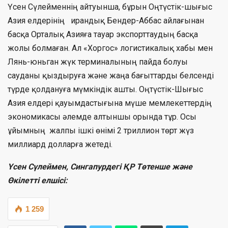
Үсен Сүлейменнің айтуынша, бұрын Оңтүстік-шығыс
Азия елдерінің ирандық Бендер-Аббас айлағынан
басқа Орталық Азияға тауар экспорттаудың басқа
жолы болмаған. Ал «Хоргос» логистикалық хабы мен
Лянь-юньган жүк терминалының пайда болуы
сауданы қыздыруға және жаңа бағыттарды белсенді
түрде қолдануға мүмкіндік ашты. Оңтүстік-Шығыс
Азия елдері қауымдастығына мүше мемлекеттердің
экономикасы әлемде алтыншы орында тұр. Осы
ұйымның жалпы ішкі өнімі 2 триллион төрт жүз
миллиард долларға жетеді.
Үсен Сүлеймен, Сингапурдегі ҚР Төтенше және
Өкілетті елшісі:
1 259