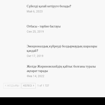
Сүйелді қалай кетіруге болады?
Май 6, 2023
Отбасы – тәрбие бастауы
Сен 25, 2019
Эмоционалдық күйреуді болдырмаудың шаралары
қандай?
Окт 17, 2019
Желіде Жириновскийдің қайтыс болғаны туралы
ақпарат тарады
Фев 14, 2022
АЛДЫҢҒЫ
КЕЛЕСІ
1 of 1 727