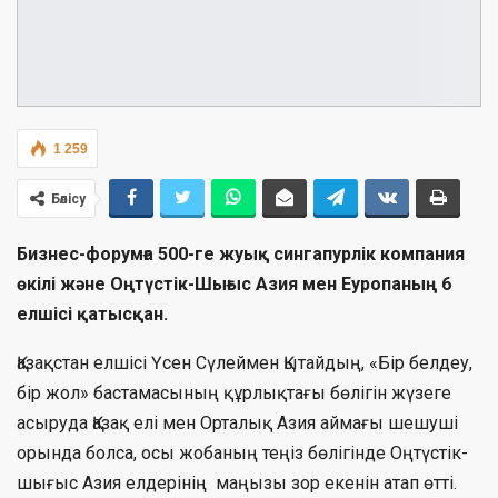
1 259
Бөлісу
Бизнес-форумға 500-ге жуық сингапурлік компания
өкілі және Оңтүстік-Шығыс Азия мен Еуропаның 6
елшісі қатысқан.
Қазақстан елшісі Үсен Сүлеймен Қытайдың, «Бір белдеу,
бір жол» бастамасының құрлықтағы бөлігін жүзеге
асыруда Қазақ елі мен Орталық Азия аймағы шешуші
орында болса, осы жобаның теңіз бөлігінде Оңтүстік-
шығыс Азия елдерінің маңызы зор екенін атап өтті.