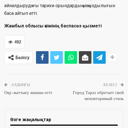
айналдырудағы тарихи орындардың маңыздылығын
баса айтып өтті.
Жамбыл облысы әкімінің баспасөз қызметі
492
Бөлісу
АЛДЫҢҒЫ
КЕЛЕСІ
Оқу-жаттығу жиыны өтті
Город Тараз обретает свой
неповторимый стиль
Өзге жаңалықтар