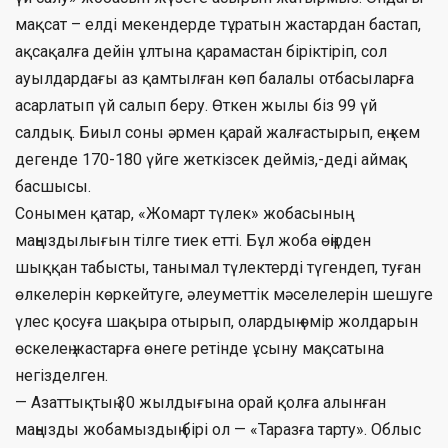
мақсат – елді мекендерде тұратын жастардан бастап,
ақсақалға дейін ұлтына қарамастан біріктіріп, сол
ауылдардағы аз қамтылған көп балалы отбасыларға
асарлатып үй салып беру. Өткен жылы біз 99 үй
салдық. Биыл соны әрмен қарай жалғастырып, ең кем
дегенде 170-180 үйге жеткізсек дейміз,-деді аймақ
басшысы.
Сонымен қатар, «Жомарт түлек» жобасының
маңыздылығын тілге тиек етті. Бұл жоба өңірден
шыққан табысты, танымал түлектерді түгендеп, туған
өлкелерін көркейтуге, әлеуметтік мәселелерін шешуге
үлес қосуға шақыра отырып, олардың өмір жолдарын
өскелең жастарға өнеге ретінде ұсыну мақсатына
негізделген.
— Азаттықтың 30 жылдығына орай қолға алынған
маңызды жобамыздың бірі ол — «Таразға тарту». Облыс