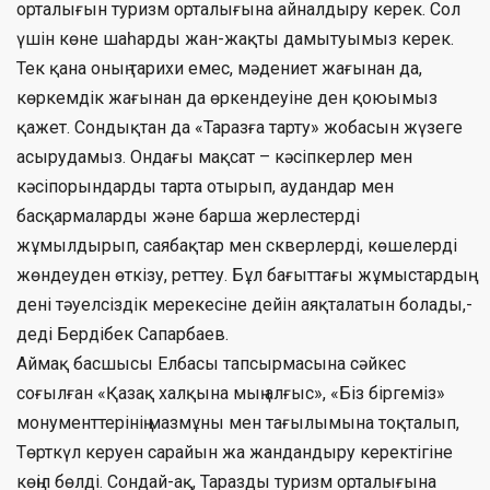
орталығын туризм орталығына айналдыру керек. Сол
үшін көне шаһарды жан-жақты дамытуымыз керек.
Тек қана оның тарихи емес, мәдениет жағынан да,
көркемдік жағынан да өркендеуіне ден қоюымыз
қажет. Сондықтан да «Таразға тарту» жобасын жүзеге
асырудамыз. Ондағы мақсат – кәсіпкерлер мен
кәсіпорындарды тарта отырып, аудандар мен
басқармаларды және барша жерлестерді
жұмылдырып, саябақтар мен скверлерді, көшелерді
жөндеуден өткізу, реттеу. Бұл бағыттағы жұмыстардың
дені тәуелсіздік мерекесіне дейін аяқталатын болады,-
деді Бердібек Сапарбаев.
Аймақ басшысы Елбасы тапсырмасына сәйкес
соғылған «Қазақ халқына мың алғыс», «Біз біргеміз»
монументтерінің мазмұны мен тағылымына тоқталып,
Төрткүл керуен сарайын жа жандандыру керектігіне
көңіл бөлді. Сондай-ақ, Таразды туризм орталығына