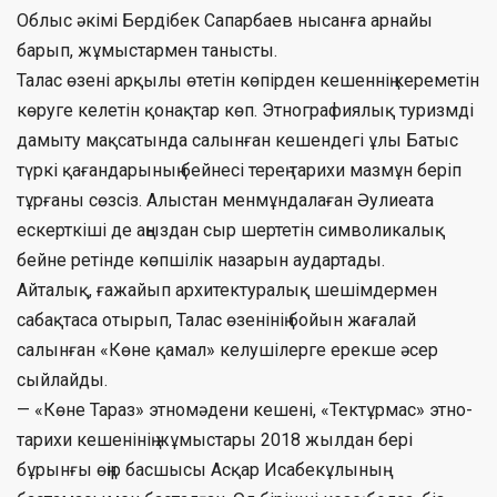
Облыс әкімі Бердібек Сапарбаев нысанға арнайы
барып, жұмыстармен танысты.
Талас өзені арқылы өтетін көпірден кешеннің кереметін
көруге келетін қонақтар көп. Этнографиялық туризмді
дамыту мақсатында салынған кешендегі ұлы Батыс
түркі қағандарының бейнесі терең тарихи мазмұн беріп
тұрғаны сөзсіз. Алыстан менмұндалаған Әулиеата
ескерткіші де аңыздан сыр шертетін символикалық
бейне ретінде көпшілік назарын аудартады.
Айталық, ғажайып архитектуралық шешімдермен
сабақтаса отырып, Талас өзенінің бойын жағалай
салынған «Көне қамал» келушілерге ерекше әсер
сыйлайды.
— «Көне Тараз» этномәдени кешені, «Тектұрмас» этно-
тарихи кешенінің жұмыстары 2018 жылдан бері
бұрынғы өңір басшысы Асқар Исабекұлының