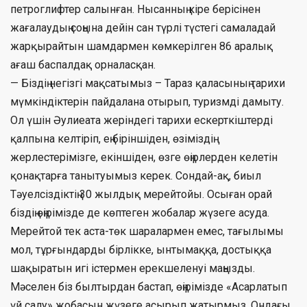
петроглифтер салынған. Нысанның кіре берісінен
жағалаудың соңына дейін сан түрлі түстегі самаладай
жарқырайтын шамдармен көмкерілген 86 аралық
ағаш баспалдақ орналасқан.
— Біздің негізгі мақсатымыз – Тараз қаласының тарихи
мүмкіндіктерін пайдалана отырып, туризмді дамыту.
Ол үшін Әулиеата жеріндегі тарихи ескерткіштерді
қалпына келтіріп, ең біріншіден, өзіміздің
жерлестерімізге, екіншіден, өзге өңірлерден келетін
қонақтарға танытуымыз керек. Сондай-ақ, биыл
Тәуелсіздіктің 30 жылдық мерейтойы. Осыған орай
біздің өңірімізде де көптеген жобалар жүзеге асуда.
Мерейтой тек аста-төк шаралармен емес, тағылымы
мол, тұрғындарды бірлікке, ынтымаққа, достыққа
шақыратын игі істермен ерекшеленуі маңызды.
Мәселен біз былтырдан бастап, өңірімізде «Асарлатып
үй салу» жобасын жүзеге асырып жатырмыз. Ондағы