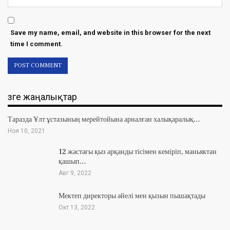
Save my name, email, and website in this browser for the next
time I comment.
Өзге жаңалықтар
Таразда Ұлт ұстазының мерейтойына арналған халықаралық…
Ноя 10, 2021
12 жастағы қыз арқанды тісімен кеміріп, маньяктан
қашып…
Авг 9, 2022
Мектеп директоры әйелі мен қызын пышақтады
Окт 13, 2022