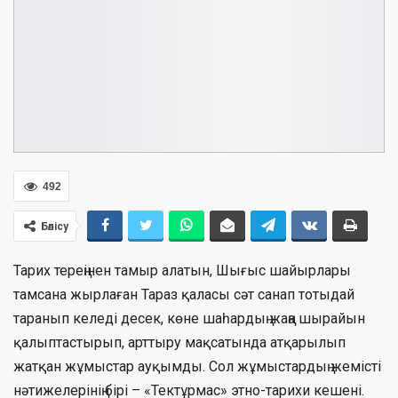
492
Бөлісу
Тарих тереңінен тамыр алатын, Шығыс шайырлары
тамсана жырлаған Тараз қаласы сәт санап тотыдай
таранып келеді десек, көне шаһардың жаңа шырайын
қалыптастырып, арттыру мақсатында атқарылып
жатқан жұмыстар ауқымды. Сол жұмыстардың жемісті
нәтижелерінің бірі – «Тектұрмас» этно-тарихи кешені.