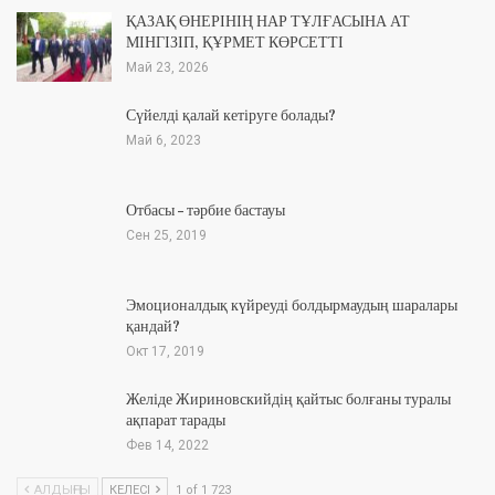
ҚАЗАҚ ӨНЕРІНІҢ НАР ТҰЛҒАСЫНА АТ
МІНГІЗІП, ҚҰРМЕТ КӨРСЕТТІ
Май 23, 2026
Сүйелді қалай кетіруге болады?
Май 6, 2023
Отбасы – тәрбие бастауы
Сен 25, 2019
Эмоционалдық күйреуді болдырмаудың шаралары
қандай?
Окт 17, 2019
Желіде Жириновскийдің қайтыс болғаны туралы
ақпарат тарады
Фев 14, 2022
АЛДЫҢҒЫ
КЕЛЕСІ
1 of 1 723