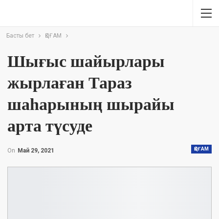
Басты бет
ҚОҒАМ
Шығыс шайырлары
жырлаған Тараз
шаһарының шырайы
арта түсуде
ҚОҒАМ
On
Май 29, 2021