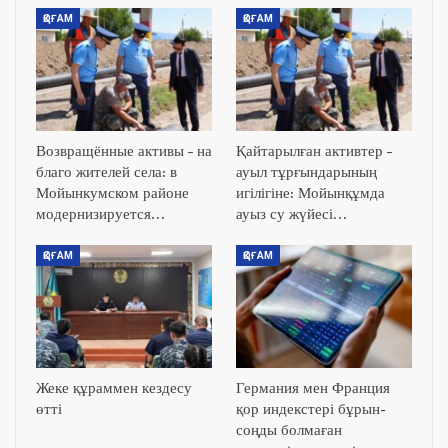
ҚОҒАМ
ҚОҒАМ
Возвращённые активы – на
Қайтарылған активтер –
благо жителей села: в
ауыл тұрғындарының
Мойынкумском районе
игілігіне: Мойынқұмда
модернизируется…
ауыз су жүйесі…
ҚОҒАМ
ҚОҒАМ
Жеке құраммен кездесу
Германия мен Франция
өтті
қор индекстері бұрын-
соңды болмаған