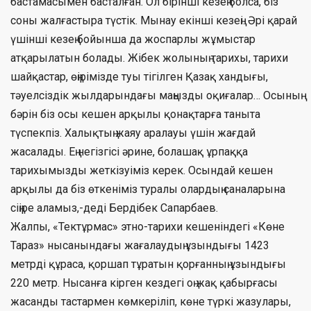
бастамасымен басталған. Ол бірінші кезең болса, біз
соны жалғастыра түстік. Мынау екінші кезеңі. Әрі қарай
үшінші кезең бойынша да жоспарлы жұмыстар
атқарылатын болады. Жібек жолының тарихы, тарихи
шайқастар, өңірімізде туы тігілген Қазақ хандығы,
тәуелсіздік жылдарындағы маңызды оқиғалар… Осының
бәрін біз осы кешен арқылы қонақтарға таныта
түспекпіз. Халықтың жаяу аралауы үшін жағдай
жасалады. Ең негізгісі әрине, болашақ ұрпаққа
тарихымызды жеткізуіміз керек. Осындай кешен
арқылы да біз өткеніміз туралы олардың саналарына
сіңіре аламыз,-деді Бердібек Сапарбаев.
Жалпы, «Тектұрмас» этно-тарихи кешеніндегі «Көне
Тараз» нысанындағы жағалаудың ұзындығы 1423
метрді құраса, қоршап тұратын қорғанның ұзындығы
220 метр. Нысанға кірген кездегі оң жақ қабырғасы
жасанды тастармен көмкеріліп, көне түркі жазулары,