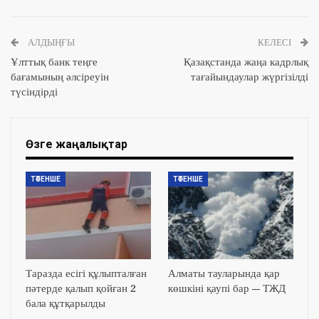
АЛДЫҢҒЫ
КЕЛЕСІ
Ұлттық банк теңге
Қазақстанда жаңа кадрлық
бағамының әлсіреуін
тағайындаулар жүргізілді
түсіндірді
Өзге жаңалықтар
ТӨТЕНШЕ
ТӨТЕНШЕ
Таразда есігі құлыпталған
Алматы тауларында қар
пәтерде қалып қойған 2
көшкіні қаупі бар — ТЖД
бала құтқарылды