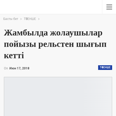
Басты бет
ТӨТЕНШЕ
Жамбылда жолаушылар
пойызы рельстен шығып
кетті
ТӨТЕНШЕ
On
Июн 17, 2018