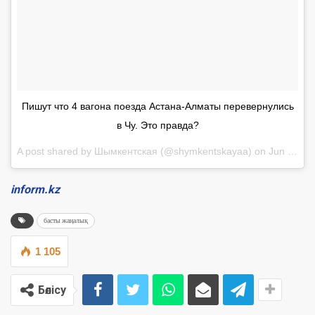
Пишут что 4 вагона поезда Астана-Алматы перевернулись
в Чу. Это правда?
A post shared by
Шымкентская
(@shymkentskayaa) on
Jun 17, 2018 at 1:27am PDT
inform.kz
басты жаңалық
1 105
Бөлісу