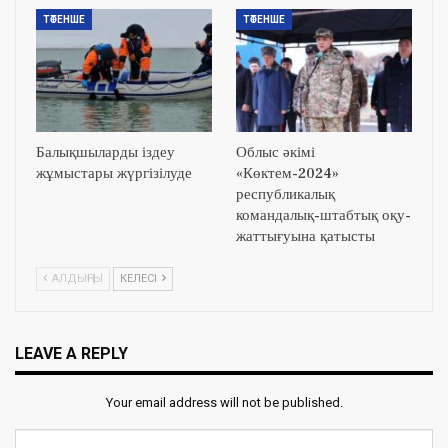
ТӨТЕНШЕ
ТӨТЕНШЕ
Балықшыларды іздеу
Облыс әкімі
жұмыстары жүргізілуде
«Көктем-2024»
республикалық
командалық-штабтық оқу-
жаттығуына қатысты
АЛДЫҢҒЫ
КЕЛЕСІ
LEAVE A REPLY
Your email address will not be published.