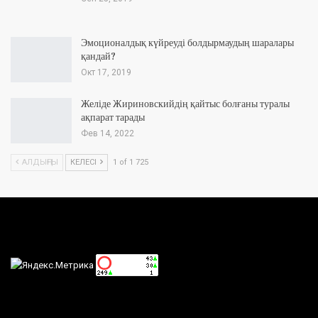
Эмоционалдық күйреуді болдырмаудың шаралары
қандай?
Окт 17, 2019
Желіде Жириновскийдің қайтыс болғаны туралы
ақпарат тарады
Фев 14, 2022
АЛДЫҢҒЫ
КЕЛЕСІ
1 of 1 725