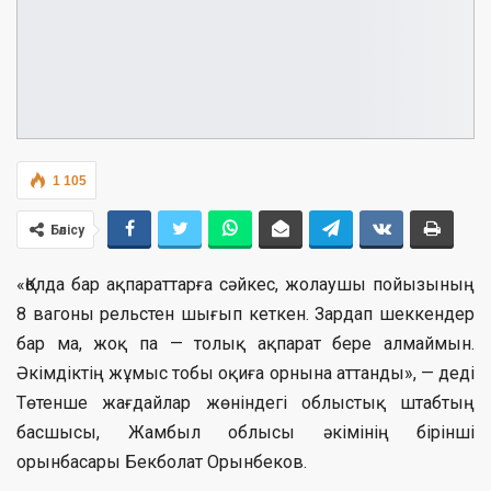
1 105
Бөлісу
«Қолда бар ақпараттарға сәйкес, жолаушы пойызының
8 вагоны рельстен шығып кеткен. Зардап шеккендер
бар ма, жоқ па — толық ақпарат бере алмаймын.
Әкімдіктің жұмыс тобы оқиға орнына аттанды», — деді
Төтенше жағдайлар жөніндегі облыстық штабтың
басшысы, Жамбыл облысы әкімінің бірінші
орынбасары Бекболат Орынбеков.