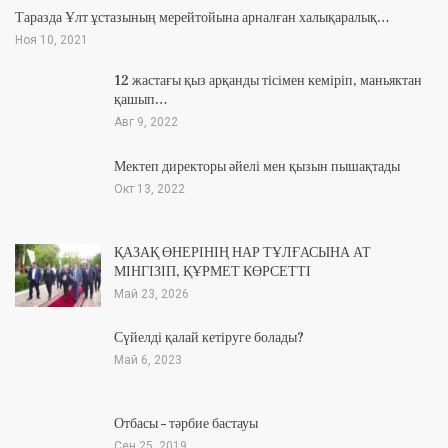
Таразда Ұлт ұстазының мерейтойына арналған халықаралық…
Ноя 10, 2021
12 жастағы қыз арқанды тісімен кеміріп, маньяктан
қашып…
Авг 9, 2022
Мектеп директоры әйелі мен қызын пышақтады
Окт 13, 2022
ҚАЗАҚ ӨНЕРІНІҢ НАР ТҰЛҒАСЫНА АТ
МІНГІЗІП, ҚҰРМЕТ КӨРСЕТТІ
Май 23, 2026
Сүйелді қалай кетіруге болады?
Май 6, 2023
Отбасы – тәрбие бастауы
Сен 25, 2019