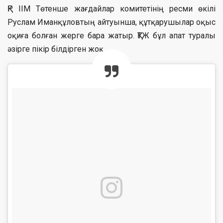
ҚР ІІМ Төтенше жағдайлар комитетінің ресми өкілі
Руслам Иманқұловтың айтуынша, құтқарушылар оқыс
оқиға болған жерге бара жатыр. ҚТЖ бұл апат туралы
әзірге пікір білдірген жоқ.