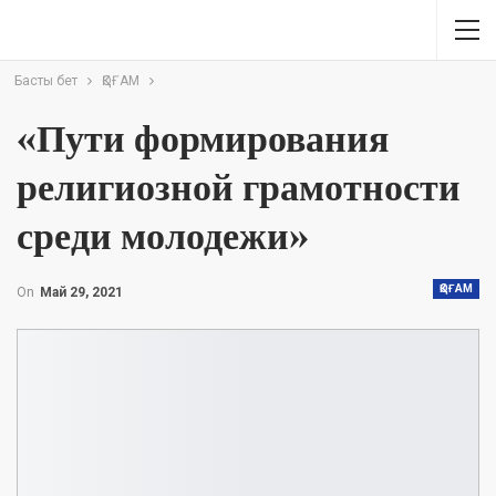
Басты бет
ҚОҒАМ
«Пути формирования
религиозной грамотности
среди молодежи»
ҚОҒАМ
On
Май 29, 2021