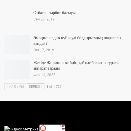
Отбасы – тәрбие бастауы
Сен 25, 2019
Эмоционалдық күйреуді болдырмаудың шаралары
қандай?
Окт 17, 2019
Желіде Жириновскийдің қайтыс болғаны туралы
ақпарат тарады
Фев 14, 2022
АЛДЫҢҒЫ
КЕЛЕСІ
1 of 1 724