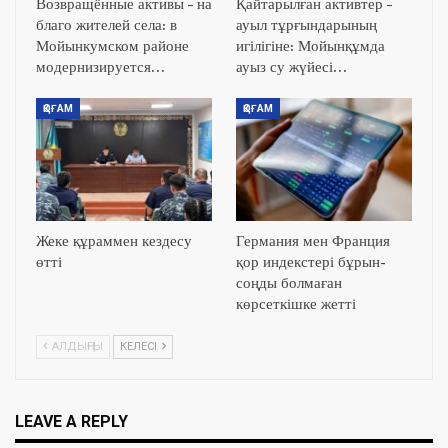
Возвращённые активы – на
Қайтарылған активтер –
благо жителей села: в
ауыл тұрғындарының
Мойынкумском районе
игілігіне: Мойынқұмда
модернизируется…
ауыз су жүйесі…
ҚОҒАМ
ҚОҒАМ
Жеке құраммен кездесу
Германия мен Франция
өтті
қор индекстері бұрын-
соңды болмаған
көрсеткішке жетті
АЛДЫҢҒЫ
КЕЛЕСІ
LEAVE A REPLY