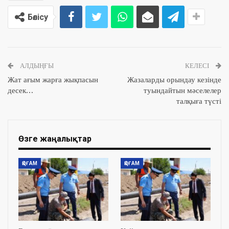
Бөлісу
АЛДЫҢҒЫ
КЕЛЕСІ
Жат ағым жарға жықпасын
Жазаларды орындау кезінде
десек…
туындайтын мәселелер
талқыға түсті
Өзге жаңалықтар
ҚОҒАМ
ҚОҒАМ