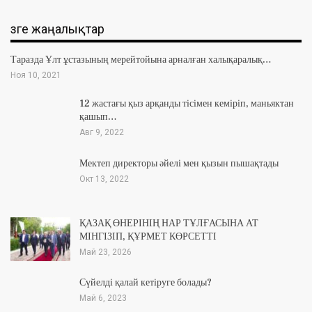
Өзге жаңалықтар
Таразда Ұлт ұстазының мерейтойына арналған халықаралық…
Ноя 10, 2021
12 жастағы қыз арқанды тісімен кеміріп, маньяктан
қашып…
Авг 9, 2022
Мектеп директоры әйелі мен қызын пышақтады
Окт 13, 2022
ҚАЗАҚ ӨНЕРІНІҢ НАР ТҰЛҒАСЫНА АТ
МІНГІЗІП, ҚҰРМЕТ КӨРСЕТТІ
Май 23, 2026
Сүйелді қалай кетіруге болады?
Май 6, 2023