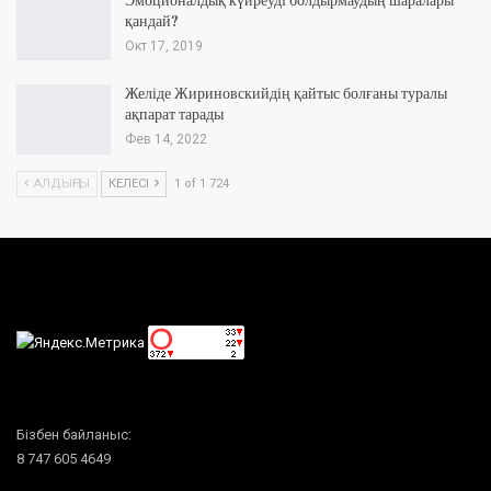
Эмоционалдық күйреуді болдырмаудың шаралары
қандай?
Окт 17, 2019
Желіде Жириновскийдің қайтыс болғаны туралы
ақпарат тарады
Фев 14, 2022
АЛДЫҢҒЫ
КЕЛЕСІ
1 of 1 724
Бізбен байланыс:
8 747 605 4649