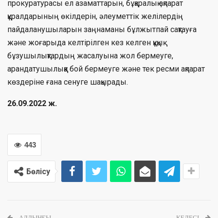
прокуратурасы ел азаматтарын, бұқаралық ақпарат
құралдарының өкілдерін, әлеуметтік желілердің
пайдаланушыларын заңнаманы бұлжытпай сақтауға
және жоғарыда келтірілген кез келген құқық
бұзушылықтардың жасалуына жол бермеуге,
арандатушылыққа бой бермеуге және тек ресми ақпарат
көздеріне ғана сенуге шақырады.
26.09.2022 ж.
443
Бөлісу
АЛДЫҢҒЫ
КЕЛЕСІ