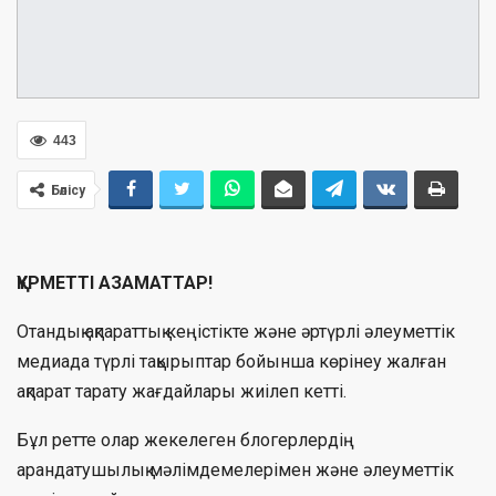
443
Бөлісу
ҚҰРМЕТТІ АЗАМАТТАР!
Отандық ақпараттық кеңістікте және әртүрлі әлеуметтік
медиада түрлі тақырыптар бойынша көрінеу жалған
ақпарат тарату жағдайлары жиілеп кетті.
Бұл ретте олар жекелеген блогерлердің
арандатушылық мәлімдемелерімен және әлеуметтік