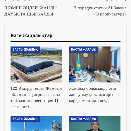
ШӘМШІ ӘНДЕРІ ЖАНДЫ
В порядке статьи 31 Закона
ДАУЫСТА ШЫРҚАЛДЫ
«О прокуратуре»
Өзге жаңалықтар
БАСТЫ ЖАҢАЛЫҚ
БАСТЫ ЖАҢАЛЫҚ
122,8 млрд теңге: Жамбыл
Жамбыл облысында егін
облысының агросаласына
жинау науқаны жоғары
тартылған инвестиция 11
қарқынмен жалғасуда
есеге өсті
БАСТЫ ЖАҢАЛЫҚ
БАСТЫ ЖАҢАЛЫҚ