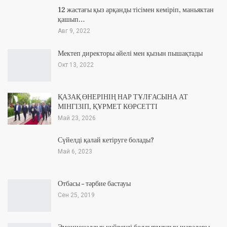
12 жастағы қыз арқанды тісімен кеміріп, маньяктан
қашып…
Авг 9, 2022
Мектеп директоры әйелі мен қызын пышақтады
Окт 13, 2022
ҚАЗАҚ ӨНЕРІНІҢ НАР ТҰЛҒАСЫНА АТ
МІНГІЗІП, ҚҰРМЕТ КӨРСЕТТІ
Май 23, 2026
Сүйелді қалай кетіруге болады?
Май 6, 2023
Отбасы – тәрбие бастауы
Сен 25, 2019