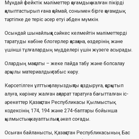
Мұндай фейктік мәліметтер қоғамдық жалған пікірді
қалыптастырып ғана қоймай, сонымен бірге қоғамдық
тәртіпке де теріс әсер етуі әбден мүмкін.
Осындай шынайлыққа сәйкес келмейтін мәліметтерді
таратуды көбіне блогерлер қасақана, өздерінің және
үшінші тұлғалардың мүдделері үшін жүзеге асырады.
Олардың мақсаты – жеке пайда табу және бопсалау
арқылы материалдық табыс көру.
Көрсетілген ұлттық алауыздықты қоздыруға, қорқытып
алуға, көрінеу жалған ақпарат таратуға бағытталған іс-
әрекеттер Қазақстан Республикасы Қылмыстық
кодексінің 174, 194 және 274-баптары бойынша
қылмыстық жауаптылыққа әкеп соғады.
Осыған байланысты, Қазақстан Республикасының Бас