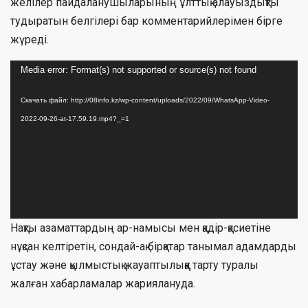
желілер пайдаланушыларының ұлттық алауыздықты
тудыратын белгілері бар комментарийлерімен бірге
жүреді.
Видеоплеер
Media error: Format(s) not supported or source(s) not found
Скачать файл: http://08info.kz/wp-content/uploads/2022/09/WhatsApp-Video-
2022-09-26-at-17.59.19.mp4?_=1
Нақты азаматтардың ар-намысы мен қадір-қасиетіне
нұқсан келтіретін, сондай-ақ бірқатар танымал адамдарды
ұстау және қылмыстық жауаптылыққа тарту туралы
жалған хабарламалар жариялануда.