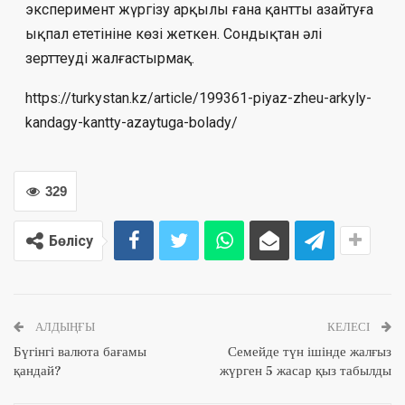
эксперимент жүргізу арқылы ғана қантты азайтуға
ықпал ететініне көзі жеткен. Сондықтан әлі
зерттеуді жалғастырмақ.
https://turkystan.kz/article/199361-piyaz-zheu-arkyly-
kandagy-kantty-azaytuga-bolady/
329
Бөлісу
АЛДЫҢҒЫ
КЕЛЕСІ
Бүгінгі валюта бағамы
Семейде түн ішінде жалғыз
қандай?
жүрген 5 жасар қыз табылды