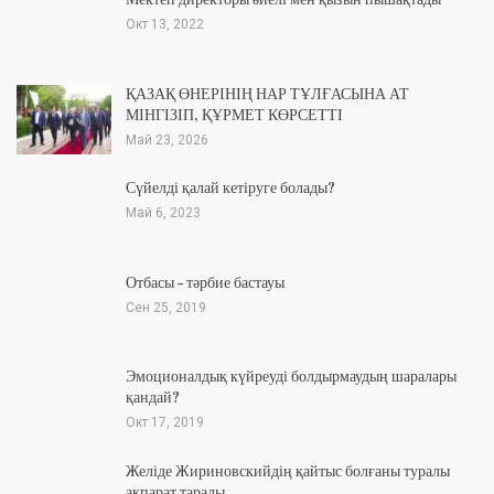
Окт 13, 2022
ҚАЗАҚ ӨНЕРІНІҢ НАР ТҰЛҒАСЫНА АТ
МІНГІЗІП, ҚҰРМЕТ КӨРСЕТТІ
Май 23, 2026
Сүйелді қалай кетіруге болады?
Май 6, 2023
Отбасы – тәрбие бастауы
Сен 25, 2019
Эмоционалдық күйреуді болдырмаудың шаралары
қандай?
Окт 17, 2019
Желіде Жириновскийдің қайтыс болғаны туралы
ақпарат тарады