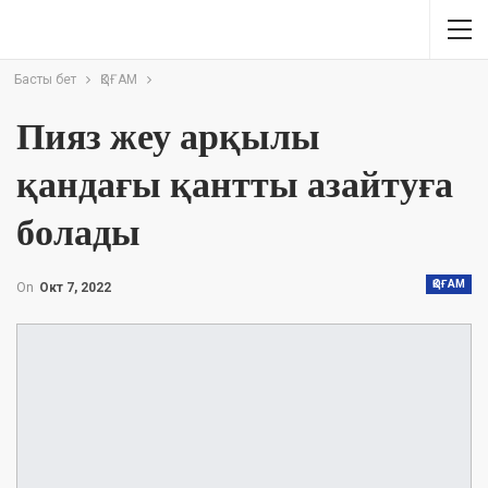
Басты бет
ҚОҒАМ
Пияз жеу арқылы
қандағы қантты азайтуға
болады
ҚОҒАМ
On
Окт 7, 2022