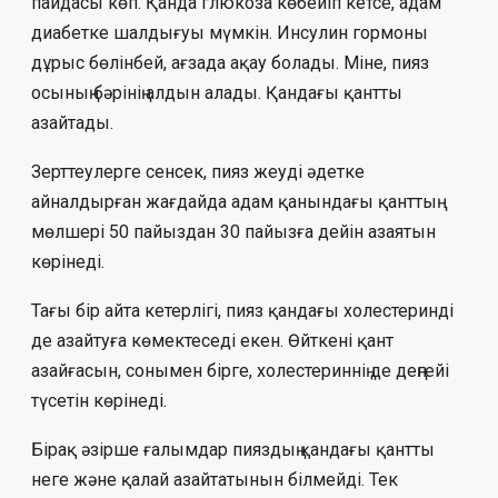
пайдасы көп. Қанда глюкоза көбейіп кетсе, адам
диабетке шалдығуы мүмкін. Инсулин гормоны
дұрыс бөлінбей, ағзада ақау болады. Міне, пияз
осының бәрінің алдын алады. Қандағы қантты
азайтады.
Зерттеулерге сенсек, пияз жеуді әдетке
айналдырған жағдайда адам қанындағы қанттың
мөлшері 50 пайыздан 30 пайызға дейін азаятын
көрінеді.
Тағы бір айта кетерлігі, пияз қандағы холестеринді
де азайтуға көмектеседі екен. Өйткені қант
азайғасын, сонымен бірге, холестериннің де деңгейі
түсетін көрінеді.
Бірақ әзірше ғалымдар пияздың қандағы қантты
неге және қалай азайтатынын білмейді. Тек