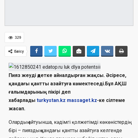
329
Бөлісу
Пияз жеуді әдетке айналдырған жақсы. Әсіресе,
қандағы қантты азайтуға көмектеседі.Бұл АҚШ
ғалымдарының пікірі деп
хабарлады
turkystan.kz
massaget.kz
-ке сілтеме
жасап.
Олардың айтуынша, кәдімгі қолжетімді көкөністердің
бірі – пияздың қандағы қантты азайтуға келгенде