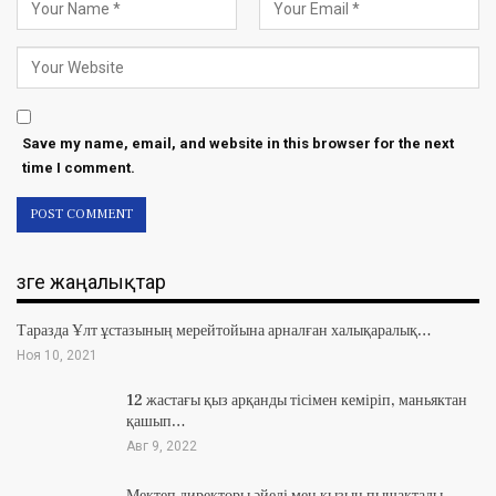
Save my name, email, and website in this browser for the next
time I comment.
Өзге жаңалықтар
Таразда Ұлт ұстазының мерейтойына арналған халықаралық…
Ноя 10, 2021
12 жастағы қыз арқанды тісімен кеміріп, маньяктан
қашып…
Авг 9, 2022
Мектеп директоры әйелі мен қызын пышақтады