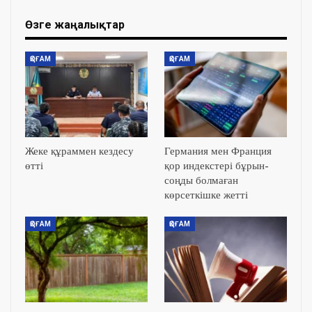
Өзге жаңалықтар
ҚОҒАМ
ҚОҒАМ
Жеке құраммен кездесу
Германия мен Франция
өтті
қор индекстері бұрын-
соңды болмаған
көрсеткішке жетті
ҚОҒАМ
ҚОҒАМ