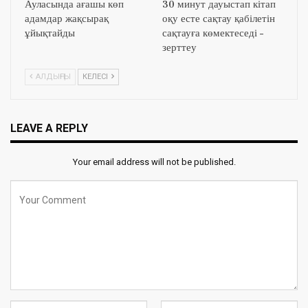
Ауласында ағашы көп
30 минут дауыстап кітап
адамдар жақсырақ
оқу есте сақтау қабілетін
ұйықтайды
сақтауға көмектеседі –
зерттеу
АЛДЫҢҒЫ
КЕЛЕСІ
LEAVE A REPLY
Your email address will not be published.