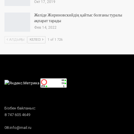
Окт 17, 2019
Желіде Жириновскийдің қайтыс болғаны туралы
ақпарат тарады
Фев 14, 2022
АЛДЫҢҒЫ
КЕЛЕСІ
1 of 1 726
Бізбен байланыс:
8 747 605 4649
08.info@mail.ru