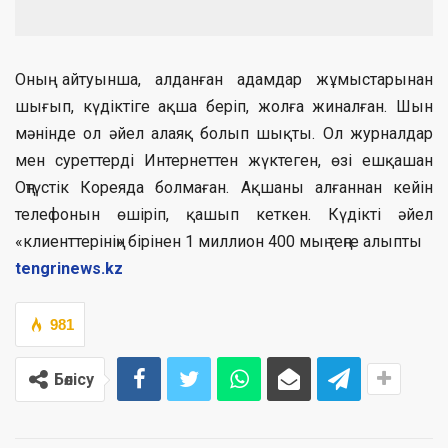
Оның айтуынша, алданған адамдар жұмыстарынан
шығып, күдіктіге ақша беріп, жолға жиналған. Шын
мәнінде ол әйел алаяқ болып шықты. Ол журналдар
мен суреттерді Интернеттен жүктеген, өзі ешқашан
Оңтүстік Кореяда болмаған. Ақшаны алғаннан кейін
телефонын өшіріп, қашып кеткен. Күдікті әйел
«клиенттерінің» бірінен 1 миллион 400 мың теңге алыпты
tengrinews.kz
981
Бөлісу