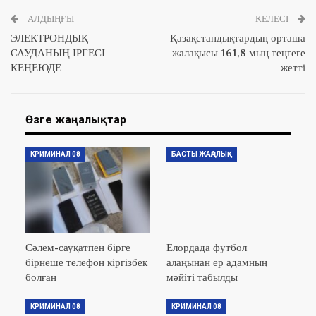
АЛДЫҢҒЫ
КЕЛЕСІ
ЭЛЕКТРОНДЫҚ
Қазақстандықтардың орташа
САУДАНЫҢ ІРГЕСІ
жалақысы 161,8 мың теңгеге
КЕҢЕЮДЕ
жетті
Өзге жаңалықтар
КРИМИНАЛ 08
БАСТЫ ЖАҢАЛЫҚ
Сәлем-сауқатпен бірге
Елордада футбол
бірнеше телефон кіргізбек
алаңынан ер адамның
болған
мәйіті табылды
КРИМИНАЛ 08
КРИМИНАЛ 08