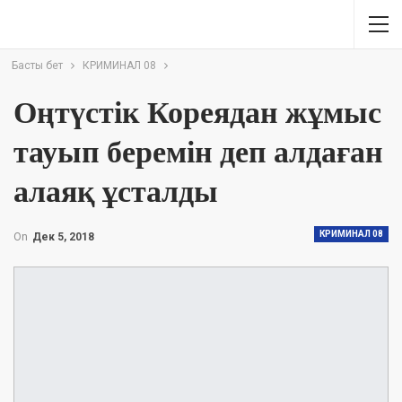
Басты бет
КРИМИНАЛ 08
Оңтүстік Кореядан жұмыс
тауып беремін деп алдаған
алаяқ ұсталды
КРИМИНАЛ 08
On
Дек 5, 2018