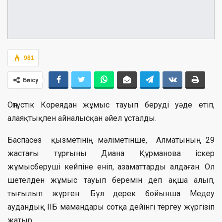
981
Бөлісу
Оңтүстік Кореядан жұмыс тауып беруді уәде етіп,
алаяқтықпен айналысқан әйел ұсталды.
Баспасөз қызметінің мәліметінше, Алматының 29
жастағы тұрғыны Диана Құрманова іскер
жұмысберуші кейпіне еніп, азаматтарды алдаған. Ол
шетелден жұмыс тауып беремін деп ақша алып,
тығылып жүрген. Бұл дерек бойынша Медеу
аудандық ІІБ мамандары сотқа дейінгі тергеу жүргізіп
жатыр.