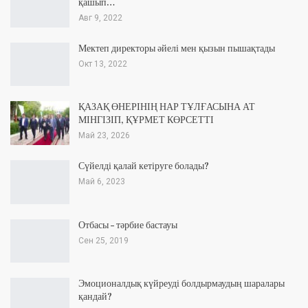
қашып…
Авг 9, 2022
Мектеп директоры әйелі мен қызын пышақтады
Окт 13, 2022
ҚАЗАҚ ӨНЕРІНІҢ НАР ТҰЛҒАСЫНА АТ
МІНГІЗІП, ҚҰРМЕТ КӨРСЕТТІ
Май 23, 2026
Сүйелді қалай кетіруге болады?
Май 6, 2023
Отбасы – тәрбие бастауы
Сен 25, 2019
Эмоционалдық күйреуді болдырмаудың шаралары
қандай?