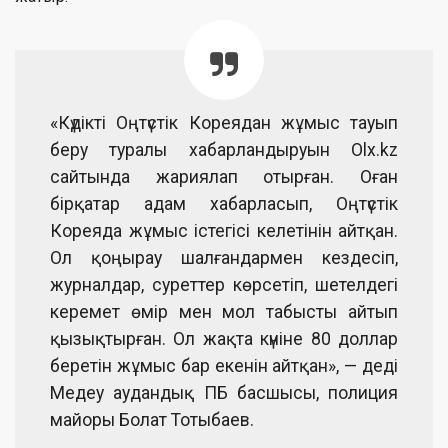
«Күдікті Оңтүстік Кореядан жұмыс тауып
беру туралы хабарландыруын Оlx.kz
сайтында жариялап отырған. Оған
бірқатар адам хабарласып, Оңтүстік
Кореяда жұмыс істегісі келетінін айтқан.
Ол қоңырау шалғандармен кездесіп,
журналдар, суреттер көрсетіп, шетелдегі
керемет өмір мен мол табысты айтып
қызықтырған. Ол жақта күніне 80 доллар
беретін жұмыс бар екенін айтқан», — деді
Медеу аудандық ПБ басшысы, полиция
майоры Болат Тотыбаев.