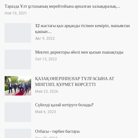
Таразда Ұлт ұстазының мерейтойына арналған халықаралық…
Ноя 10, 2021
12 жастағы қыз арқанды тісімен кеміріп, маньяктан
қашып…
Авг 9, 2022
Мектеп директоры әйелі мен қызын пышақтады
Окт 13, 2022
ҚАЗАҚ ӨНЕРІНІҢ НАР ТҰЛҒАСЫНА АТ
МІНГІЗІП, ҚҰРМЕТ КӨРСЕТТІ
Май 23, 2026
Сүйелді қалай кетіруге болады?
Май 6, 2023
Отбасы – тәрбие бастауы