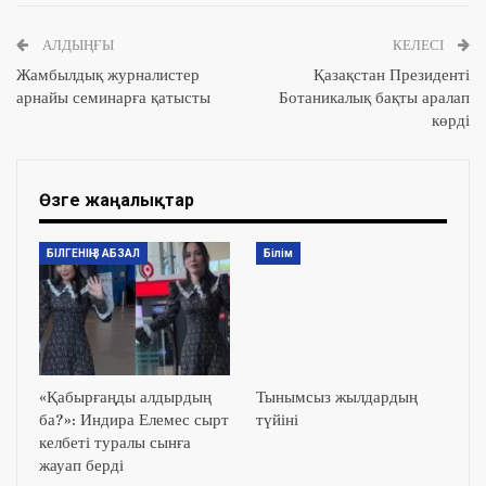
АЛДЫҢҒЫ
КЕЛЕСІ
Жамбылдық журналистер
Қазақстан Президенті
арнайы семинарға қатысты
Ботаникалық бақты аралап
көрді
Өзге жаңалықтар
БІЛГЕНІҢІЗ АБЗАЛ
Білім
«Қабырғаңды алдырдың
Тынымсыз жылдардың
ба?»: Индира Елемес сырт
түйіні
келбеті туралы сынға
жауап берді