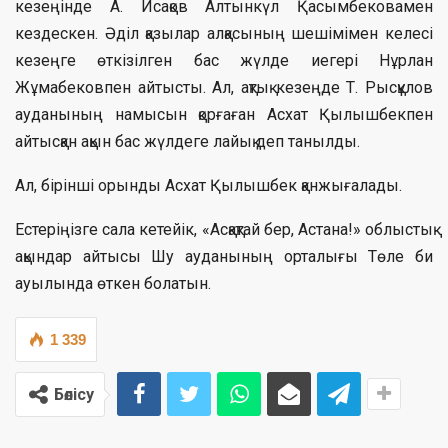
кезеңінде А. Исақов Алтынкүл Қасымбековамен
кездескен. Әділ қазылар алқасының шешімімен келесі
кезеңге өткізілген бас жүлде иегері Нұрлан
Жұмабековпен айтысты. Ал, ақтық кезеңде Т. Рысқұлов
ауданының намысын қорғаған Асхат Қылышбекпен
айтысқан ақын бас жүлдеге лайық деп танылды.
Ал, бірінші орынды Асхат Қылышбек қанжығалады.
Естеріңізге сала кетейік, «Асқақтай бер, Астана!» облыстық
ақындар айтысы Шу ауданының орталығы Төле би
ауылында өткен болатын.
1 339
Бөлісу