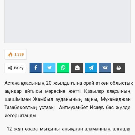
1 339
Бөлісу
Астана қаласының 20 жылдығына орай өткен облыстық
ақындар айтысы мәресіне жетті. Қазылар алқасының
шешімімен Жамбыл ауданының ақыны, Мұхамеджан
Тазабековтың ұстазы Айтмұханбет Исақов бас жүлде
иегері атанды.
12 жұп өзара мықтыны анықтаған аламанның алғашқы