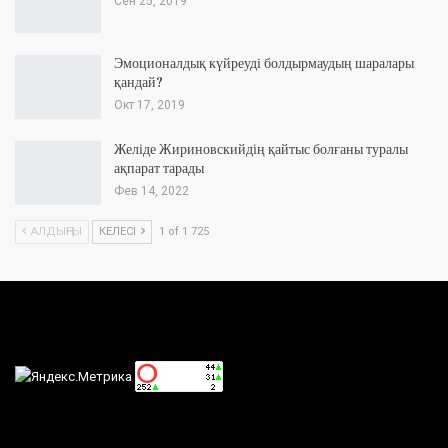
Сен 25, 2019
Эмоционалдық күйреуді болдырмаудың шаралары
қандай?
Окт 17, 2019
Желіде Жириновскийдің қайтыс болғаны туралы
ақпарат тарады
Фев 14, 2022
АЛДЫҢҒЫ
КЕЛЕСІ
1 of 1 725