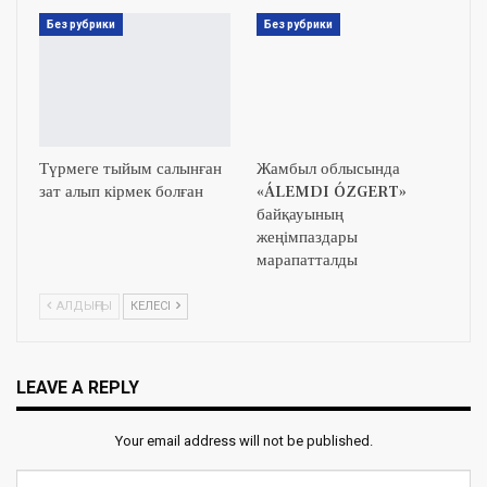
Без рубрики
Без рубрики
Түрмеге тыйым салынған
Жамбыл облысында
зат алып кірмек болған
«ÁLEMDI ÓZGERT»
байқауының
жеңімпаздары
марапатталды
АЛДЫҢҒЫ
КЕЛЕСІ
LEAVE A REPLY
Your email address will not be published.