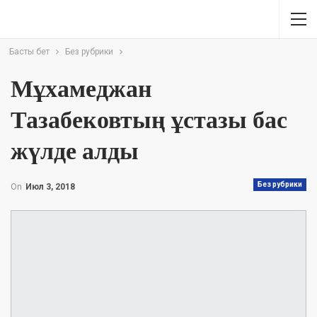
Басты бет
Без рубрики
Мұхамеджан
Тазабековтың ұстазы бас
жүлде алды
Без рубрики
On
Июл 3, 2018