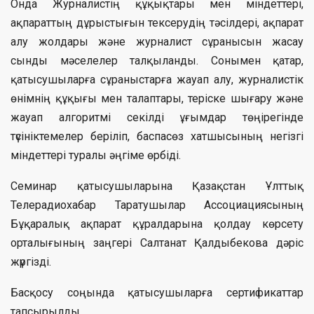
Онда Журналистің құқықтары мен міндеттері,
ақпараттың дұрыстығын тексерудің тәсілдері, ақпарат
алу жолдары және журналист сұранысын жасау
сынды мәселелер талқыланды. Сонымен қатар,
қатысушыларға сұраныстарға жауап алу, журналистік
өнімнің құқығы мен талаптары, теріске шығару және
жауап алгоритмі секілді ұғымдар төңірегінде
түсініктемелер беріліп, баспасөз хатшысының негізгі
міндеттері туралы әңгіме өрбіді.
Семинар қатысушыларына Қазақстан Ұлттық
Телерадиохабар Таратушылар Ассоциациясының
Бұқаралық ақпарат құралдарына қолдау көрсету
орталығының заңгері Салтанат Қалдыбекова дәріс
жүргізді.
Басқосу соңында қатысушыларға сертификаттар
тапсырылды.