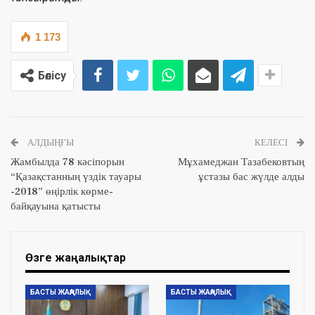
1 173
Бөлісу
АЛДЫҢҒЫ
КЕЛЕСІ
Жамбылда 78 кәсіпорын
Мұхамеджан Тазабековтың
“Қазақстанның үздік тауары
ұстазы бас жүлде алды
-2018” өңірлік көрме-
байқауына қатысты
Өзге жаңалықтар
БАСТЫ ЖАҢАЛЫҚ
БАСТЫ ЖАҢАЛЫҚ