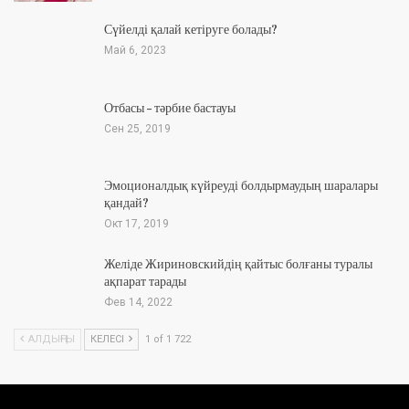
Сүйелді қалай кетіруге болады?
Май 6, 2023
Отбасы – тәрбие бастауы
Сен 25, 2019
Эмоционалдық күйреуді болдырмаудың шаралары
қандай?
Окт 17, 2019
Желіде Жириновскийдің қайтыс болғаны туралы
ақпарат тарады
Фев 14, 2022
АЛДЫҢҒЫ
КЕЛЕСІ
1 of 1 722