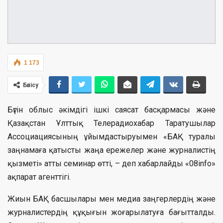
1 173
Бөлісу
Бүгін облыс әкімдігі ішкі саясат басқармасы және
Қазақстан Ұлттық Телерадиохабар Таратушылар
Ассоциациясының ұйымдастыруымен «БАҚ туралы
заңнамаға қатысты жаңа ережелер және журналистің
қызметі» атты семинар өтті, – деп хабарлайды «08info»
ақпарат агенттігі.
Жиын БАҚ басшылары мен медиа заңгерлердің және
журналистердің құқығын жоғарылатуға бағытталды.