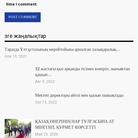
time I comment.
Өзге жаңалықтар
Таразда Ұлт ұстазының мерейтойына арналған халықаралық…
Ноя 10, 2021
12 жастағы қыз арқанды тісімен кеміріп, маньяктан
қашып…
Авг 9, 2022
Мектеп директоры әйелі мен қызын пышақтады
Окт 13, 2022
ҚАЗАҚ ӨНЕРІНІҢ НАР ТҰЛҒАСЫНА АТ
МІНГІЗІП, ҚҰРМЕТ КӨРСЕТТІ
Май 23, 2026