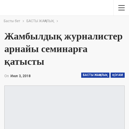
Басты бет
БАСТЫ ЖАҢАЛЫҚ
Жамбылдық журналистер
арнайы семинарға
қатысты
БАСТЫ ЖАҢАЛЫҚ
ҚОҒАМ
On
Июл 3, 2018