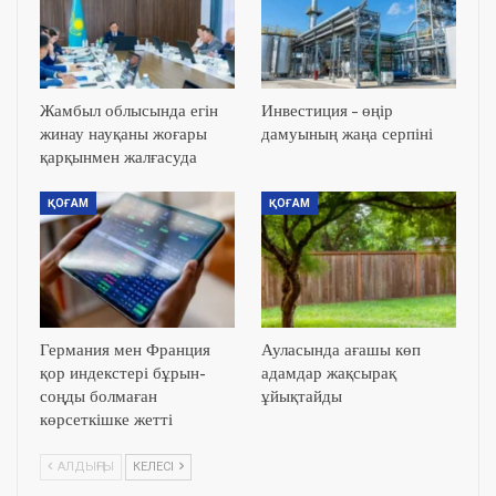
Жамбыл облысында егін
Инвестиция – өңір
жинау науқаны жоғары
дамуының жаңа серпіні
қарқынмен жалғасуда
ҚОҒАМ
ҚОҒАМ
Германия мен Франция
Ауласында ағашы көп
қор индекстері бұрын-
адамдар жақсырақ
соңды болмаған
ұйықтайды
көрсеткішке жетті
АЛДЫҢҒЫ
КЕЛЕСІ