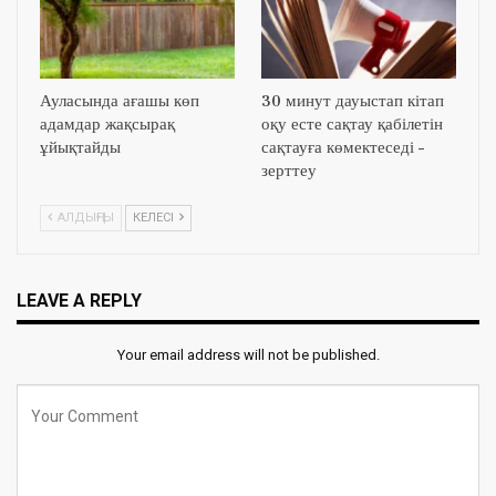
Ауласында ағашы көп
30 минут дауыстап кітап
адамдар жақсырақ
оқу есте сақтау қабілетін
ұйықтайды
сақтауға көмектеседі –
зерттеу
АЛДЫҢҒЫ
КЕЛЕСІ
LEAVE A REPLY
Your email address will not be published.