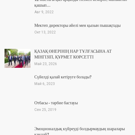
қашып…
Авг 9, 2022
Мектеп директоры әйелі мен қызын пышақтады
Окт 13, 2022
ҚАЗАҚ ӨНЕРІНІҢ НАР ТҰЛҒАСЫНА АТ
МІНГІЗІП, ҚҰРМЕТ КӨРСЕТТІ
Май 23, 2026
Сүйелді қалай кетіруге болады?
Май 6, 2023
Отбасы – тәрбие бастауы
Сен 25, 2019
Эмоционалдық күйреуді болдырмаудың шаралары
қандай?