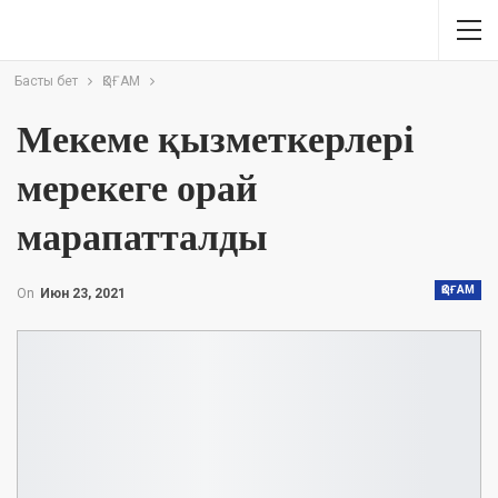
Басты бет
ҚОҒАМ
Мекеме қызметкерлері
мерекеге орай
марапатталды
ҚОҒАМ
On
Июн 23, 2021