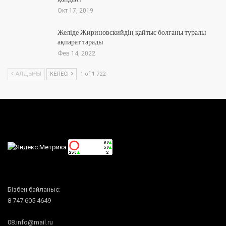
Окт 17, 2019
Желіде Жириновскийдің қайтыс болғаны туралы
ақпарат тарады
Фев 14, 2022
АЛДЫҢҒЫ
КЕЛЕСІ
1 of 1 722
Бізбен байланыс:
8 747 605 4649
08.info@mail.ru