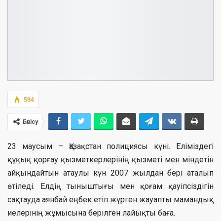
594
Бөлісу
23 маусым – Қазақстан полициясы күні. Еліміздегі
құқық қорғау қызметкерлерінің қызметі мен міндетін
айқындайтын атаулы күн 2007 жылдан бері аталып
өтіледі. Елдің тыныштығы мен қоғам қауіпсіздігін
сақтауда аянбай еңбек етіп жүрген жауапты мамандық
иелерінің жұмысына берілген лайықты баға.