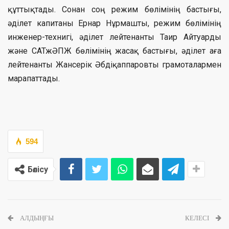
құттықтады. Сонан соң режим бөлімінің бастығы,
әділет капитаны Ернар Нұрмашты, режим бөлімінің
инженер-технигі, әділет лейтенанты Таир Айтуарды
және САТжӘПЖ бөлімінің жасақ бастығы, әділет аға
лейтенанты Жансерік Әбдіқаппаровты грамоталармен
марапаттады.
594
Бөлісу
АЛДЫҢҒЫ
КЕЛЕСІ