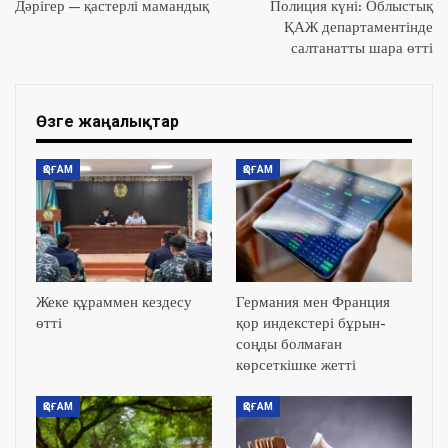
Дәрігер — қастерлі мамандық
Полиция күні: Облыстық
ҚАЖ департаментінде
салтанатты шара өтті
Өзге жаңалықтар
ҚОҒАМ
ҚОҒАМ
Жеке құраммен кездесу
Германия мен Франция
өтті
қор индекстері бұрын-
соңды болмаған
көрсеткішке жетті
ҚОҒАМ
ҚОҒАМ