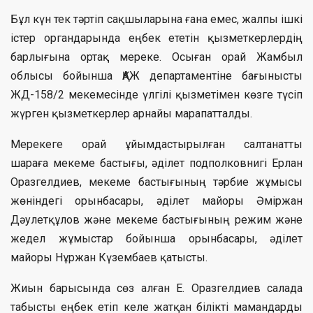
Бұл күн тек тәртіп сақшыларына ғана емес, жалпы ішкі
істер органдарында еңбек ететін қызметкерлердің
барлығына ортақ мереке. Осыған орай Жамбыл
облысы бойынша ҚАЖ департаментіне бағынысты
ЖД-158/2 мекемесінде үлгілі қызметімен көзге түсіп
жүрген қызметкерлер арнайы марапатталды.
Мерекеге орай ұйымдастырылған салтанатты
шараға мекеме бастығы, әділет подполковнигі Ерлан
Оразгелдиев, мекеме бастығының тәрбие жұмысы
жөніндегі орынбасары, әділет майоры Әміржан
Дәулетқұлов және мекеме бастығының режим және
жедел жұмыстар бойынша орынбасары, әділет
майоры Нұржан Күзембаев қатысты.
Жиын барысында сөз алған Е. Оразгелдиев салада
табысты еңбек етіп келе жатқан білікті мамандарды