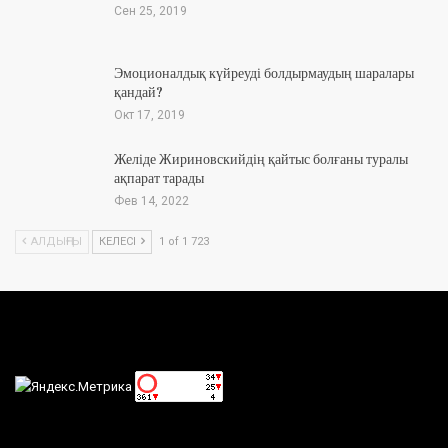
Сен 25, 2019
Эмоционалдық күйреуді болдырмаудың шаралары
қандай?
Окт 17, 2019
Желіде Жириновскийдің қайтыс болғаны туралы
ақпарат тарады
Фев 14, 2022
АЛДЫҢҒЫ
КЕЛЕСІ
1 of 1 723