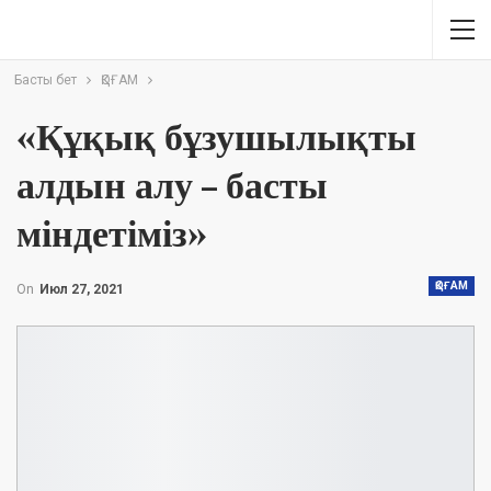
Басты бет
ҚОҒАМ
«Құқық бұзушылықты
алдын алу – басты
міндетіміз»
ҚОҒАМ
On
Июл 27, 2021