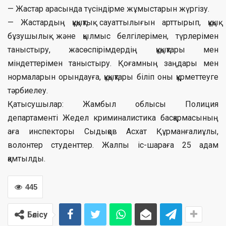
— Жастар арасында түсіндірме жұмыстарын жүргізу.
— Жастардың құқықтық сауаттылығын арттырып, құқық
бұзушылық және қылмыс белгілерімен, түрлерімен
таныстыру, жасөспірімдердің құқықтары мен
міндеттерімен таныстыру. Қоғамның заңдары мен
нормаларын орындауға, құқықтары біліп оны құрметтеуге
тәрбиелеу.
Қатысушылар: Жамбыл облысы Полиция
департаменті Жедел криминалистика басқармасының
аға инспекторы Сыдықов Асхат Құрманғалиұлы,
волонтер студенттер. Жалпы іс-шараға 25 адам
қамтылды.
445
Бөлісу