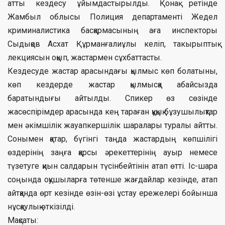
атты кездесу ұйымдастырылды. Қонақ ретінде
Жамбыл облысы Полиция департаменті Жедел
криминалистика басқармасының аға инспекторы
Сыдықов Асхат Құрманғалиұлы келіп, такырыптық
лекциясын оқып, жастармен сұхбаттасты.
Кездесуде жастар арасындағы қылмыс көп болатыны,
көп кездерде жастар қылмысқа абайсызда
баратындығы айтылды. Спикер өз сөзінде
жасөспірімдер арасында кең тараған құқық бұзушылықтар
мен әкімшілік жауапкершілік шаралары туралы айтты.
Сонымен қатар, бүгінгі таңда жастардың көпшілігі
өздерінің заңға қарсы әрекеттерінің ауыр немесе
түзетуге қиын салдарын түсінбейтінін атап өтті. Іс-шара
соңында оқушыларға төтенше жағдайлар кезінде, атап
айтқанда өрт кезінде өзін-өзі ұстау ережелері бойынша
нұсқаулық өткізілді.
Мақсаты: