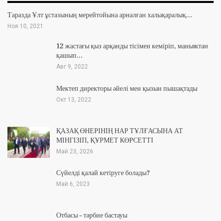
Таразда Ұлт ұстазының мерейтойына арналған халықаралық…
Ноя 10, 2021
12 жастағы қыз арқанды тісімен кеміріп, маньяктан
қашып…
Авг 9, 2022
Мектеп директоры әйелі мен қызын пышақтады
Окт 13, 2022
ҚАЗАҚ ӨНЕРІНІҢ НАР ТҰЛҒАСЫНА АТ
МІНГІЗІП, ҚҰРМЕТ КӨРСЕТТІ
Май 23, 2026
Сүйелді қалай кетіруге болады?
Май 6, 2023
Отбасы – тәрбие бастауы