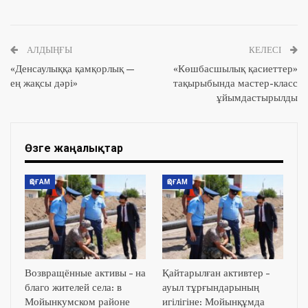
АЛДЫҢҒЫ
КЕЛЕСІ
«Денсаулыққа қамқорлық —
«Көшбасшылық қасиеттер»
ең жақсы дәрі»
тақырыбында мастер-класс
ұйымдастырылды
Өзге жаңалықтар
ҚОҒАМ
ҚОҒАМ
Возвращённые активы – на
Қайтарылған активтер –
благо жителей села: в
ауыл тұрғындарының
Мойынкумском районе
игілігіне: Мойынқұмда