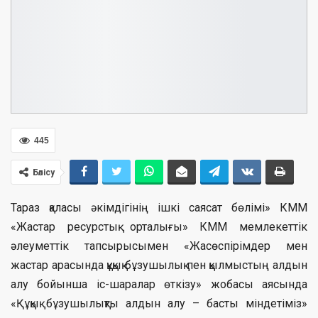
445
Бөлісу
Тараз қаласы әкімдігінің ішкі саясат бөлімі» КММ
«Жастар ресурстық орталығы» КММ мемлекеттік
әлеуметтік тапсырысымен «Жасөспірімдер мен
жастар арасында құқық бұзушылық пен қылмыстың алдын
алу бойынша іс-шаралар өткізу» жобасы аясында
«Құқық бұзушылықты алдын алу – басты міндетіміз»