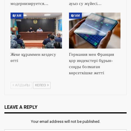
модернизируется…
ауыз су жүйесі…
ҚОҒАМ
ҚОҒАМ
Жеке құраммен кездесу
Германия мен Франция
өтті
қор индекстері бұрын-
соңды болмаған
көрсеткішке жетті
АЛДЫҢҒЫ
КЕЛЕСІ
LEAVE A REPLY
Your email address will not be published.