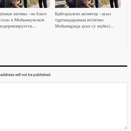
ённые активы – на благо
Қайтарылған активтер – ауыл
 села: в Мойынкумском
тұрғындарының игілігіне:
модернизируется…
Мойынқұмда ауыз су жүйесі…
 address will not be published.