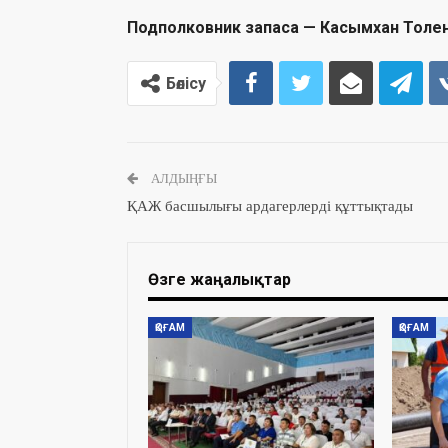
Подполковник запаса — Касымхан Толе
Бөлісу
АЛДЫҢҒЫ
ҚАЖ басшылығы ардагерлерді құттықтады
Өзге жаңалықтар
ҚОҒАМ
ҚОҒАМ