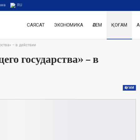
ама
RU
САЯСАТ
ЭКОНОМИКА
ӘЛЕМ
ҚОҒАМ
А
ства» – в действии
го государства» – в
ҚОҒАМ