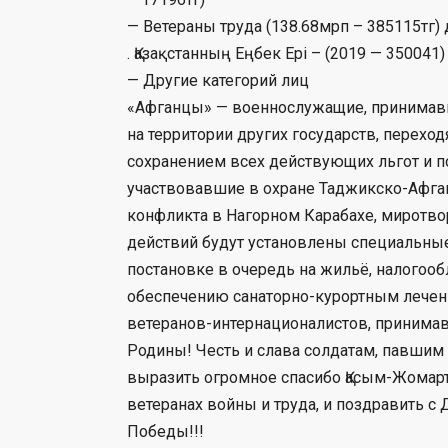
— Ветераны труда (138.68мрп – 385115тг)
. Қазақстанның Еңбек Ері – (2019 — 350041)
— Другие категорий лиц
«Афганцы» — военнослужащие, принимавши
на территории других государств, переход
сохранением всех действующих льгот и п
участвовавшие в охране Таджикско-Афга
конфликта в Нагорном Карабахе, миротво
действий будут установлены специальные
постановке в очередь на жильё, налого
обеспечению санаторно-курортным лечен
ветеранов-интернационалистов, принимав
Родины! Честь и слава солдатам, павшим в
выразить огромное спасибо Қасым-Жомарту
ветеранах войны и труда, и поздравить с
Победы!!!