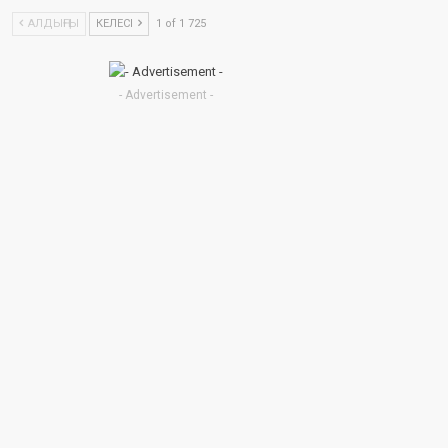
АЛДЫҢҒЫ
КЕЛЕСІ
1 of 1 725
- Advertisement -