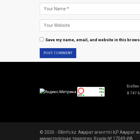
Save my name, email, and website in this browse
Бізбен
8 747 
© 2026 - 08info.kz. Ақпарат агенттігі ҚР Ақпарат
министрлігінде тіркелген. Куәлік № 17049-ИА