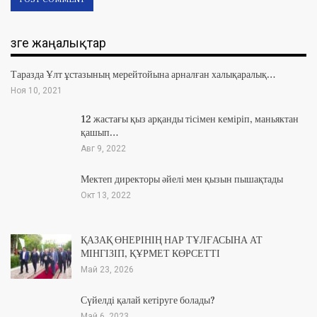
Өзге жаңалықтар
Таразда Ұлт ұстазының мерейтойына арналған халықаралық…
Ноя 10, 2021
12 жастағы қыз арқанды тісімен кеміріп, маньяктан
қашып…
Авг 9, 2022
Мектеп директоры әйелі мен қызын пышақтады
Окт 13, 2022
ҚАЗАҚ ӨНЕРІНІҢ НАР ТҰЛҒАСЫНА АТ
МІНГІЗІП, ҚҰРМЕТ КӨРСЕТТІ
Май 23, 2026
Сүйелді қалай кетіруге болады?
Май 6, 2023