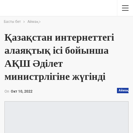
Басты бет
Аймақ
Қазақстан интернеттегі
алаяқтық ісі бойынша
АҚШ Әділет
министрлігіне жүгінді
Аймақ
On
Окт 10, 2022