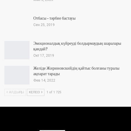
Отбасы – тәрбие бастауы
Сен 25, 2019
Эмоционалдық күйреуді болдырмаудың шаралары
қандай?
Окт 17, 2019
Желіде Жириновскийдің қайтыс болғаны туралы
ақпарат тарады
Фев 14, 2022
АЛДЫҢҒЫ
КЕЛЕСІ
1 of 1 725