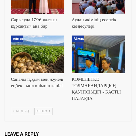
Сарысуда 1796 «алтын
Аудан әкімінің есептік
құрсақты» ана бар
кездесулері
Аймақ
Аймақ
Сапалы тұқым мен жүйелі
КӘМЕЛЕТКЕ
еңбек – мол өнімнің кепілі
ТОЛМАҒАНДАРДЫҢ
ҚАУІПСІЗДІГІ – БАСТЫ
НАЗАРДА
АЛДЫҢҒЫ
КЕЛЕСІ
LEAVE A REPLY