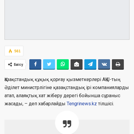
561
Бөлісу
Қазақстандық құқық қорғау қызметкерлері АҚШ-тың
Әділет министрлігіне қазақстандық ірі компанияларды
атап, алаяқтық хат жіберу дерегі бойынша сұраныс
жасады, – деп хабарлайды
Tengrinews.kz
тілшісі.