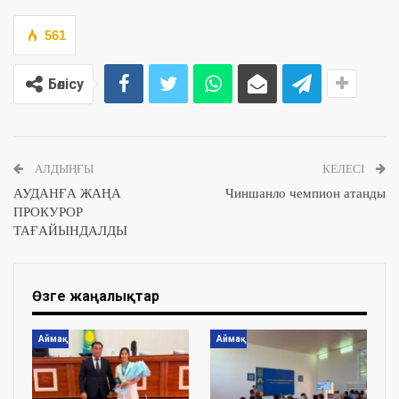
561
Бөлісу
АЛДЫҢҒЫ
КЕЛЕСІ
АУДАНҒА ЖАҢА
Чиншанло чемпион атанды
ПРОКУРОР
ТАҒАЙЫНДАЛДЫ
Өзге жаңалықтар
Аймақ
Аймақ