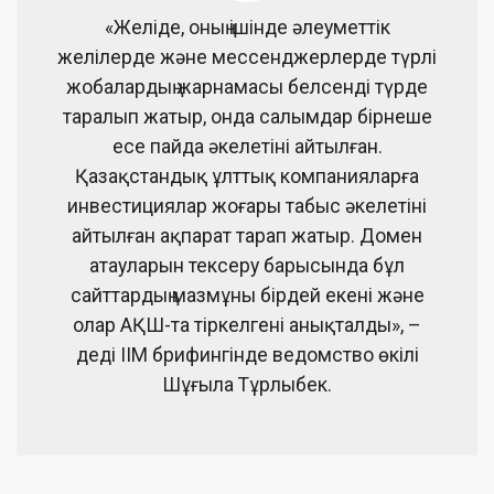
«Желіде, оның ішінде әлеуметтік
желілерде және мессенджерлерде түрлі
жобалардың жарнамасы белсенді түрде
таралып жатыр, онда салымдар бірнеше
есе пайда әкелетіні айтылған.
Қазақстандық ұлттық компанияларға
инвестициялар жоғары табыс әкелетіні
айтылған ақпарат тарап жатыр. Домен
атауларын тексеру барысында бұл
сайттардың мазмұны бірдей екені және
олар АҚШ-та тіркелгені анықталды», –
деді ІІМ брифингінде ведомство өкілі
Шұғыла Тұрлыбек.