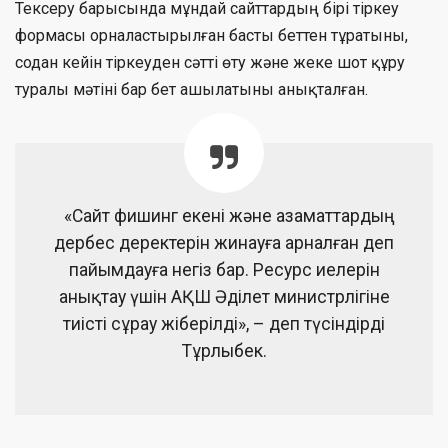
Тексеру барысында мұндай сайттардың бірі тіркеу
формасы орналастырылған басты беттен тұратыны,
содан кейін тіркеуден сәтті өту және жеке шот құру
туралы мәтіні бар бет ашылатыны анықталған.
«Сайт фишинг екені және азаматтардың
дербес деректерін жинауға арналған деп
пайымдауға негіз бар. Ресурс иелерін
анықтау үшін АҚШ Әділет министрлігіне
тиісті сұрау жіберілді», – деп түсіндірді
Тұрлыбек.