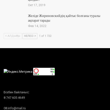
Окт 17, 2019
Желіде Жириновскийдің қайтыс болғаны туралы
ақпарат тарады
Фев 14, 2022
АЛДЫҢҒЫ
КЕЛЕСІ
1 of 1 722
Бізбен байланыс:
8 747 605 4649
08.info@mail.ru