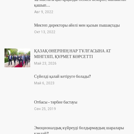
қашып…
Авг 9, 2022
Мектеп директоры әйелі мен қызын пышақтады
Окт 13, 2022
ҚАЗАҚ ӨНЕРІНІҢ НАР ТҰЛҒАСЫНА АТ
МІНГІЗІП, ҚҰРМЕТ КӨРСЕТТІ
Май 23, 2026
Сүйелді қалай кетіруге болады?
Май 6, 2023
Отбасы – тәрбие бастауы
Сен 25, 2019
Эмоционалдық күйреуді болдырмаудың шаралары
қандай?