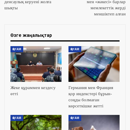
денсаулық керуені жолға
мен «жәкесі» барлар
шықты
мемлекеттік жерді
меншіктеп алған
Өзге жаңалықтар
ҚОҒАМ
ҚОҒАМ
Жеке құраммен кездесу
Германия мен Франция
өтті
қор индекстері бұрын-
соңды болмаған
көрсеткішке жетті
ҚОҒАМ
ҚОҒАМ