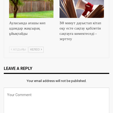
Ауласында ағашы көп
30 минут дауыстап кітап
адамдар жақсырақ
оқу есте сақтау қабілетін
ұйықтайды
сақтауға көмектеседі –
зерттеу
АЛДЫҢҒЫ
КЕЛЕСІ
LEAVE A REPLY
Your email address will not be published.