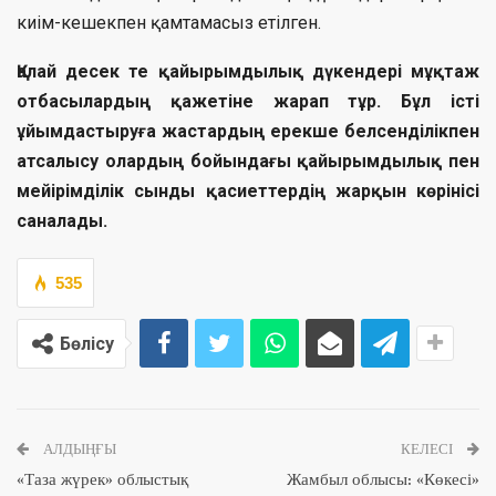
киім-кешекпен қамтамасыз етілген.
Қалай десек те қайырымдылық дүкендері мұқтаж
отбасылардың қажетіне жарап тұр. Бұл істі
ұйымдастыруға жастардың ерекше белсенділікпен
атсалысу олардың бойындағы қайырымдылық пен
мейірімділік сынды қасиеттердің жарқын көрінісі
саналады.
535
Бөлісу
АЛДЫҢҒЫ
КЕЛЕСІ
«Таза жүрек» облыстық
Жамбыл облысы: «Көкесі»