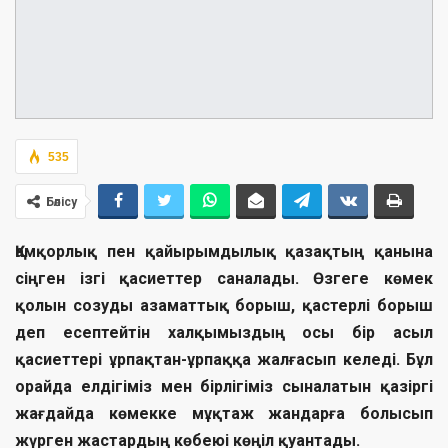
535
Бөлісу
Қамқорлық пен қайырымдылық қазақтың қанына
сіңген ізгі қасиеттер саналады. Өзгеге көмек
қолын созуды азаматтық борыш, қастерлі борыш
деп есептейтін халқымыздың осы бір асыл
қасиеттері ұрпақтан-ұрпаққа жалғасып келеді. Бұл
орайда елдігіміз мен бірлігіміз сыналатын қазіргі
жағдайда көмекке мұқтаж жандарға болысып
жүрген жастардың көбеюі көңіл қуантады.