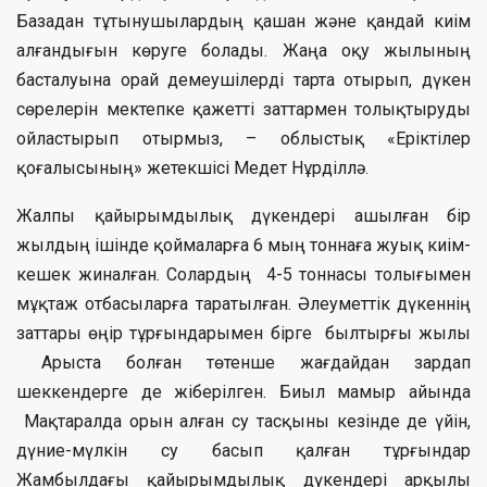
Базадан тұтынушылардың қашан және қандай киім
алғандығын көруге болады. Жаңа оқу жылының
басталуына орай демеушілерді тарта отырып, дүкен
сөрелерін мектепке қажетті заттармен толықтыруды
ойластырып отырмыз, – облыстық «Еріктілер
қоғалысының» жетекшісі Медет Нұрділлә.
Жалпы қайырымдылық дүкендері ашылған бір
жылдың ішінде қоймаларға 6 мың тоннаға жуық киім-
кешек жиналған. Солардың 4-5 тоннасы толығымен
мұқтаж отбасыларға таратылған. Әлеуметтік дүкеннің
заттары өңір тұрғындарымен бірге былтырғы жылы
Арыста болған төтенше жағдайдан зардап
шеккендерге де жіберілген. Биыл мамыр айында
Мақтаралда орын алған су тасқыны кезінде де үйін,
дүние-мүлкін су басып қалған тұрғындар
Жамбылдағы қайырымдылық дүкендері арқылы