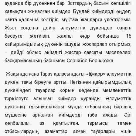
ауданда бір дүкеннен бар. Заттардың басым көпшілігі
халықтан жиналған киімдер. Бұндай киімдерді өңдеп,
қайта қалпына келтіріп, мұқтаж жандарға үлестіреміз.
Жыл соңына дейін әлеуметтік дүкендер санын
бесеуге жеткізіп, жалпы өңір бойынша 16
қайырымдылық дүкенін ашуды жоспарлап отырмыз,
– дейді облыс әкімдігі жастар саясаты мәселелері
басқармасының басшысы Серікбол Берікқожа.
Жақында ғана Тараз қаласындағы «Қамқор» әлеуметтік
дүкені тағы біреуге артты. Негізінен қайырымдылық
дүкеніндегі тауарлар қорын кеденде мемлекеттік
тәркілеуге алынған киімдер құрайды Әлеуметтік
дүкеннің тұтынушылары мұнда отбасының барлық
мүшесіне арналған киімдерді таба алады. Әрі
көпбалалы, аз қамтылған, тұрмысы төмен
отбасылардың азаматтар алған тауарлары үшін