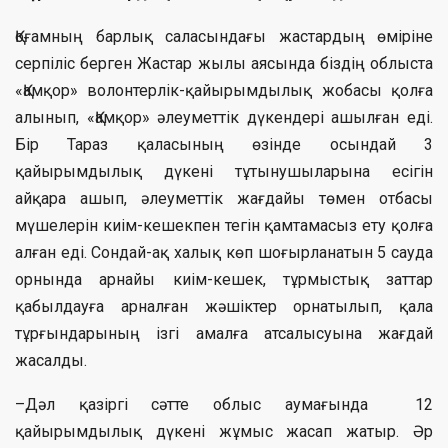
Қоғамның барлық саласындағы жастардың өміріне
серпіліс берген Жастар жылы аясында біздің облыста
«Қамқор» волонтерлік-қайырымдылық жобасы қолға
алынып, «Қамқор» әлеуметтік дүкендері ашылған еді.
Бір Тараз қаласының өзінде осындай 3
қайырымдылық дүкені тұтынушыларына есігін
айқара ашып, әлеуметтік жағдайы төмен отбасы
мүшелерін киім-кешекпен тегін қамтамасыз ету қолға
алған еді. Сондай-ақ халық көп шоғырланатын 5 сауда
орнында арнайы киім-кешек, тұрмыстық заттар
қабылдауға арналған жәшіктер орнатылып, қала
тұрғындарының ізгі амалға атсалысуына жағдай
жасалды.
–Дәл қазіргі сәтте облыс аумағында 12
қайырымдылық дүкені жұмыс жасап жатыр. Әр