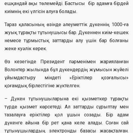
ешқандай ақы төлемейді. Бастысы бір адамға бірдей
киімнің екі үлгісін алуға болады.
Тараз қаласының өзінде әлеуметтік дүкеннің 1000-ға
жуық тұрақты тұтынушысы бар. Дүкеннен киім-кешек
немесе тұрмыстық заттарды алу үшін бар болғаны
жеке куәлік керек.
Өз кезегінде Президент пәрменімен жарияланған
Волонтер жылында бұл дүкендердің жұмысын жүйелі
ұйымдастыру міндеті «Еріктілер қозғалысы»
қоғамдық бірлестігіне жүктелген.
– Дүкен тұтынушыларына екі қызметкер тұрақты
түрде қызмет көрсетеді. Ал заттарды сұрыптау мен
тазалауға еріктілер қол ұшын созады. Бір адам
дүкенге айына бір рет қана келе алады. Соған сай
тұтынушылардың электронды базасы жасақталған.