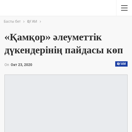
Басты бет
ҚОҒАМ
«Қамқор» әлеуметтік
дүкендерінің пайдасы көп
ҚОҒАМ
On
Окт 23, 2020