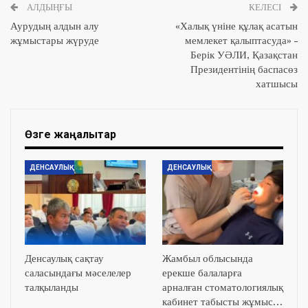
АЛДЫҢҒЫ
КЕЛЕСІ
Аурудың алдын алу
«Халық үніне құлақ асатын
жұмыстары жүруде
мемлекет қалыптасуда» –
Берік УӘЛИ, Қазақстан
Президентінің баспасөз
хатшысы
Өзге жаңалықтар
ДЕНСАУЛЫҚ
ДЕНСАУЛЫҚ
Денсаулық сақтау
Жамбыл облысында
саласындағы мәселелер
ерекше балаларға
талқыланды
арналған стоматологиялық
кабинет табысты жұмыс…