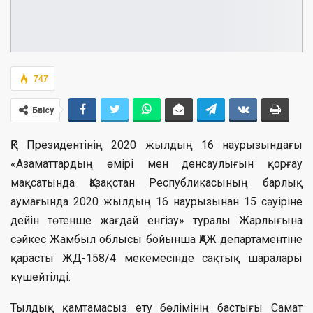
747
Бөлісу
ҚР Президентінің 2020 жылдың 16 наурызындағы
«Азаматтардың өмірі мен денсаулығын қорғау
мақсатында Қазақстан Республикасының барлық
аумағында 2020 жылдың 16 наурызынан 15 сәуіріне
дейін төтенше жағдай енгізу» туралы Жарлығына
сәйкес Жамбыл облысы бойынша ҚАЖ департаментіне
қарасты ЖД-158/4 мекемесінде сақтық шаралары
күшейтілді.
Тылдық қамтамасыз ету бөлімінің бастығы Самат