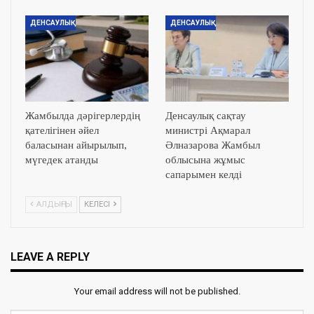
ДЕНСАУЛЫҚ
ДЕНСАУЛЫҚ
Жамбылда дәрігерлердің
Денсаулық сақтау
қателігінен әйел
министрі Ақмарал
баласынан айырылып,
Әлназарова Жамбыл
мүгедек атанды
облысына жұмыс
сапарымен келді
АЛДЫҢҒЫ
КЕЛЕСІ
LEAVE A REPLY
Your email address will not be published.