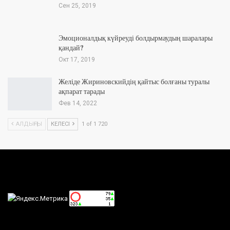
Сен 25, 2019
Эмоционалдық күйреуді болдырмаудың шаралары
қандай?
Окт 17, 2019
Желіде Жириновскийдің қайтыс болғаны туралы
ақпарат тарады
Фев 14, 2022
АЛДЫҢҒЫ
КЕЛЕСІ
1 of 1 720