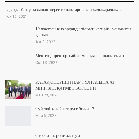
Таразда Ұлт ұстазының мерейтойына арналған халықаралық…
Ноя 10, 2021
12 жастағы қыз арқанды тісімен кеміріп, маньяктан
қашып…
Авг 9, 2022
Мектеп директоры әйелі мен қызын пышақтады
Окт 13, 2022
ҚАЗАҚ ӨНЕРІНІҢ НАР ТҰЛҒАСЫНА АТ
МІНГІЗІП, ҚҰРМЕТ КӨРСЕТТІ
Май 23, 2026
Сүйелді қалай кетіруге болады?
Май 6, 2023
Отбасы – тәрбие бастауы