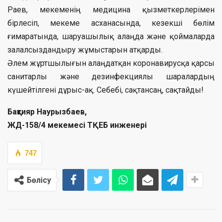
Раев, мекеменің медицина қызметкерлерімен
бірлесіп, мекеме асханасында, кезекші бөлім
ғимаратында, шаруашылық алаңда және қоймаларда
залалсыздандыру жұмыстарын атқарды.
Әлем жұртшылығын алаңдатқан коронавирусқа қарсы
санитарлы және дезинфекциялы шаралардың
күшейтілгені дұрыс-ақ. Себебі, сақтансаң, сақтайды!
Бақтияр Наурызбаев,
ЖД-158/4 мекемесі ТҚЕБ инженері
747
Бөлісу