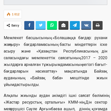
1 012
Бөлісу
Мемлекет басшысының «Болашаққа бағдар: рухани
жаңғыру» бағдарламасының басты міндеттерін іске
асыру және «Қазақстан Республикасының дін
саласындағы мемлекеттік саясатының 2017 – 2020
жылдарға арналған тұжырымдамасының негізгі бағыт-
бағдарларын насихаттау» мақсатында Байзақ
ауданының «Байзақ баба» мешітінде жиын
ұйымдастырылды.
Алқалы жиынды аудан әкімдігі ішкі саясат бөлімінің
«Жастар ресурстық орталығы» КММ-нің Дін сектор
меңгерушісі Сәуле Арғынбаева ашып, діннің қоғамда