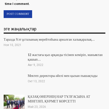
time I comment.
Өзге жаңалықтар
Таразда Ұлт ұстазының мерейтойына арналған халықаралық…
Ноя 10, 2021
12 жастағы қыз арқанды тісімен кеміріп, маньяктан
қашып…
Авг 9, 2022
Мектеп директоры әйелі мен қызын пышақтады
Окт 13, 2022
ҚАЗАҚ ӨНЕРІНІҢ НАР ТҰЛҒАСЫНА АТ
МІНГІЗІП, ҚҰРМЕТ КӨРСЕТТІ
Май 23, 2026