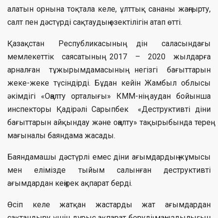
алатын орнына тоқтала келе, ұлттық сананы жаңғырту,
салт пен дәстүрді сақтаудың өзектілігін атап өтті.
Қазақстан Республикасының дін саласындағы
мемлекеттік саясатының 2017 – 2020 жылдарға
арналған тұжырымдамасының негізгі бағыттарын
жеке-жеке түсіндірді. Бұдан кейін Жамбыл облысы
әкімдігі «Оңалту орталығы» КММ-нің аудан бойынша
инспекторы Қадірәлі Сарыпбек «Деструктивті діни
бағыттарын айқындау және оңалту» тақырыбында терең
мағыналы баяндама жасады.
Баяндамашы дәстүрлі емес діни ағымдардың жұмысы
мен елімізде тыйым салынған деструктивті
ағымдардан кеңірек ақпарат берді.
Өсіп келе жатқан жастарды жат ағымдардан
сақтандыру үшін дұрыс ақпарат берудің маңыздылығын