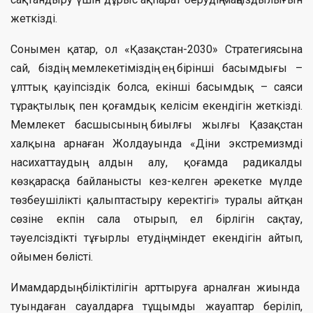
жеткізді.
Сонымен қатар, ол «Қазақстан-2030» Стра­тегиясына
сай, біздің мемле­кеті­міздің ең бірінші басымдығы –
ұлттық қауіпсіздік болса, екінші басымдық – саяси
тұрақ­ты­лық пен қоғамдық келісім екендігін жеткізді.
Мемлекет басшысының биылғы жылғы Қазақстан
халқына арнаған Жол­да­уында «Діни экстремизмді
насихат­таудың алдын алу, қоғам­да ради­калды
көзқарасқа байла­нысты кез-келген әрекетке мүлде
төзбеу­шілікті қалыптастыру ке­ректігі» туралы айтқан
сөзіне екпін сала отырып, ел бірлігін сақтау,
тәуелсіздікті тұғырлы етудің міндет екендігін айтып,
ойымен бөлісті.
Имамдардың біліктілігін арттыруға арналған жиында
туындаған сауалдарға тұщымды жауаптар беріліп,