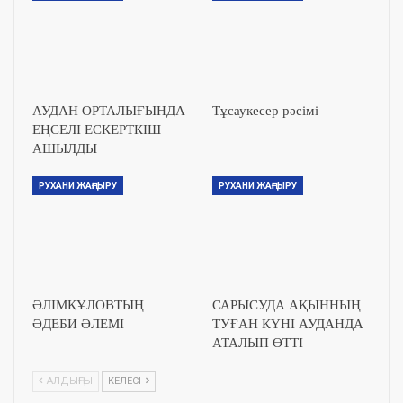
АУДАН ОРТАЛЫҒЫНДА
Тұсаукесер рәсімі
ЕҢСЕЛІ ЕСКЕРТКІШ
АШЫЛДЫ
РУХАНИ ЖАҢҒЫРУ
РУХАНИ ЖАҢҒЫРУ
ӘЛІМҚҰЛОВТЫҢ
САРЫСУДА АҚЫННЫҢ
ӘДЕБИ ӘЛЕМІ
ТУҒАН КҮНІ АУДАНДА
АТАЛЫП ӨТТІ
АЛДЫҢҒЫ
КЕЛЕСІ