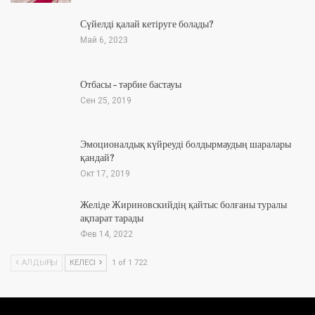
Сүйелді қалай кетіруге болады?
Май 6, 2023
Отбасы – тәрбие бастауы
Сен 25, 2019
Эмоционалдық күйреуді болдырмаудың шаралары
қандай?
Окт 17, 2019
Желіде Жириновскийдің қайтыс болғаны туралы
ақпарат тарады
Фев 14, 2022
АЛДЫҢҒЫ
КЕЛЕСІ
1 of 1 722