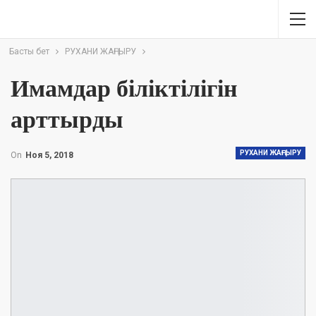
Басты бет
РУХАНИ ЖАҢҒЫРУ
Имамдар біліктілігін
арттырды
РУХАНИ ЖАҢҒЫРУ
On
Ноя 5, 2018