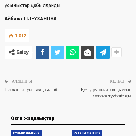
ұсыныстар қабылданды.
Айбала ТІЛЕУХАНОВА
1 012
Бөлісу
АЛДЫҢҒЫ
КЕЛЕСІ
Тіл жаңғыруы – жаңа әліпби
Құтқарушылар қоқыстың
зиянын түсіндіруде
Өзге жаңалықтар
РУХАНИ ЖАҢҒЫРУ
РУХАНИ ЖАҢҒЫРУ