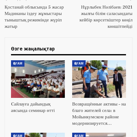
Қостанай облысында 5 жасар
Нұрлыбек Нәлібаев: 2021
Мадинаны іздеу жұмыстары
жылғы білім саласындағы
тыныштық режимінде жүріп
кейбір көрсеткіштер көңіл
жатыр
көншітпейді
Өзге жаңалықтар
ҚОҒАМ
ҚОҒАМ
Cайлауға дайындық
Возвращённые активы – на
аясында семинар өтті
благо жителей села: в
Мойынкумском районе
модернизируется…
ҚОҒАМ
ҚОҒАМ