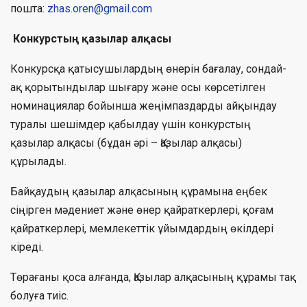
пошта:
zhas.oren@gmail.com
Конкурстың қазылар алқасы
Конкурсқа қатысушылардың өнерін бағалау, сондай-
ақ қорытындылар шығару және осы көрсетілген
номинациялар бойынша жеңімпаздарды айқындау
туралы шешімдер қабылдау үшін конкурстың
қазылар алқасы (бұдан әрі – Қазылар алқасы)
құрылады.
Байқаудың қазылар алқасының құрамына еңбек
сіңірген мәдениет және өнер қайраткерлері, қоғам
қайраткерлері, мемлекеттік ұйымдардың өкілдері
кіреді.
Төрағаны қоса алғанда, Қазылар алқасының құрамы тақ
болуға тиіс.