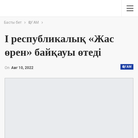
Басты бет
ҚОҒАМ
І республикалық «Жас
өрен» байқауы өтеді
ҚОҒАМ
On
Авг 10, 2022