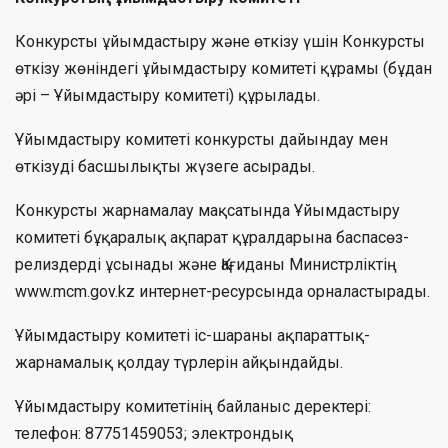
Конкурсты ұйымдастыру және өткізу үшін Конкурсты
өткізу жөніндегі ұйымдастыру комитеті құрамы (бұдан
әрі – Ұйымдастыру комитеті) құрылады.
Ұйымдастыру комитеті конкурсты дайындау мен
өткізуді басшылықты жүзеге асырады.
Конкурсты жарнамалау мақсатында Ұйымдастыру
комитеті бұқаралық ақпарат құралдарына баспасөз-
релиздерді ұсынады және Қағиданы Министрліктің
www.mсm.gov.kz интернет-ресурсында орналастырады.
Ұйымдастыру комитеті іс-шараны ақпараттық-
жарнамалық қолдау түрлерін айқындайды.
Ұйымдастыру комитетінің байланыс деректері:
телефон: 87751459053; электрондық