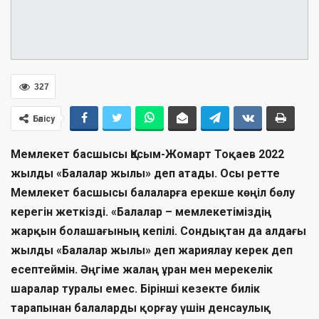
327
Бөлісу
Мемлекет басшысы Қасым-Жомарт Тоқаев 2022
жылды «Балалар жылы» деп атады. Осы ретте
Мемлекет басшысы балаларға ерекше көңіл бөлу
керегін жеткізді. «Балалар – мемлекетіміздің
жарқын болашағының кепілі. Сондықтан да алдағы
жылды «Балалар жылы» деп жариялау керек деп
есептеймін. Әңгіме жалаң ұран мен мерекелік
шаралар туралы емес. Бірінші кезекте билік
тарапынан балаларды қорғау үшін денсаулық