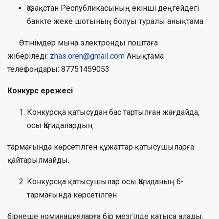
Қазақстан Республикасының екінші деңгейдегі
банкте жеке шотының болуы туралы анықтама.
Өтінімдер мына электронды поштаға
жіберіледі:
zhas.oren@gmail.com
Анықтама
телефондары: 87751459053
Конкурс ережесі
Конкурсқа қатысудан бас тартылған жағдайда,
осы Қағидалардың
тармағында көрсетілген құжаттар қатысушыларға
қайтарылмайды.
Конкурсқа қатысушылар осы Қағиданың 6-
тармағында көрсетілген
бірнеше номинацияларға бір мезгілде қатыса алады.