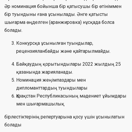
Әр номинация бойынша бір қатысушы бір өтініммен
бір туындыны ғана ұсынылады. Әнге қатысты
шығарма өңделген (аранжировка) нұсқада болса
болады.
Конкурсқа ұсынылған туындылар,
рецензияланбайды және қайтарылмайды.
Байқаудың қорытындылары 2022 жылдың 25
қазанында жарияланады.
Номинация жеңімпаздары мен
дипломанттардың туындылары
Қазақстан Республикасының мәдениет ұйымдары
мен шығармашылық
бірлестіктерінің репертуарына қосу үшін ұсынылатын
болады