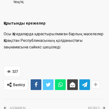
теңге;
Қорытынды ережелер
Осы Қағидаларда қарастырылмаған барлық мәселелер
Қазақстан Республикасының қолданыстағы
заңнамасына сәйкес шешіледі.
327
Бөлісу
АЛДЫҢҒЫ
КЕЛЕСІ