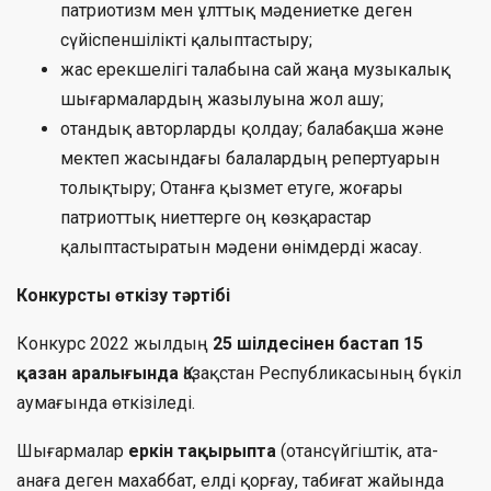
патриотизм мен ұлттық мәдениетке деген
сүйіспеншілікті қалыптастыру;
жас ерекшелігі талабына сай жаңа музыкалық
шығармалардың жазылуына жол ашу;
отандық авторларды қолдау; балабақша және
мектеп жасындағы балалардың репертуарын
толықтыру; Отанға қызмет етуге, жоғары
патриоттық ниеттерге оң көзқарастар
қалыптастыратын мәдени өнімдерді жасау.
Конкурсты өткізу тәртібі
Конкурс 2022 жылдың
25 шілдесінен бастап 15
қазан аралығында
Қазақстан Республикасының бүкіл
аумағында өткізіледі.
Шығармалар
еркін тақырыпта
(отансүйгіштік, ата-
анаға деген махаббат, елді қорғау, табиғат жайында