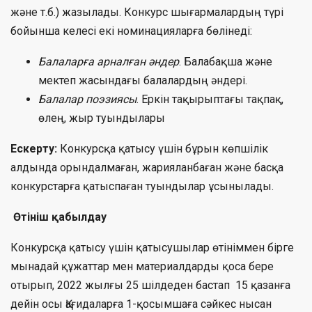
және т.б.) жазылады. Конкурс шығармалардың түрі
бойынша келесі екі номинацияларға бөлінеді:
Балаларға арналған әндер
. Балабақша және
мектеп жасындағы балалардың әндері.
Балалар поэзиясы
. Еркін тақырыптағы тақпақ,
өлең, жыр туындылары
Ескерту:
Конкурсқа қатысу үшін бұрын көпшілік
алдында орындалмаған, жарияланбаған және басқа
конкурстарға қатыспаған туындылар ұсынылады.
Өтініш қабылдау
Конкурсқа қатысу үшін қатысушылар өтініммен бірге
мынадай құжаттар мен материалдарды қоса бере
отырып, 2022 жылғы 25 шілдеден бастап 15 қазанға
дейін осы Қағидаларға 1-қосымшаға сәйкес нысан