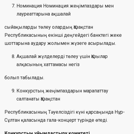
Номинация Номинация жеңімпаздары мен
лауреаттарына ақшалай
сыйақыларды төлеу олардың Қазақстан
Республикасының екінші деңгейдегі банктегі жеке
шоттарына аудару жолымен жүзеге асырылады.
Ақшалай жүлделерді төлеу үшін Қазылар
алқасының хаттамасы негіз
болып табылады.
Конкурстың жеңімпаздарын марапаттау
салтанаты Қазақстан
Республикасының Тәуелсіздігі күні қарсаңында Нұр-
Сұлтан қаласында гала-концерт түрінде өтеді.
Конкурстың ұйымдастыру комитеті