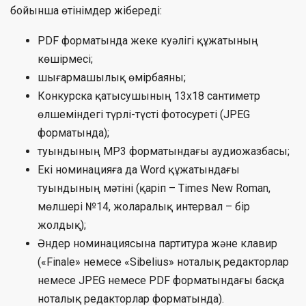
бойынша өтінімдер жібереді:
PDF форматында жеке куәлігі құжатының
көшірмесі;
шығармашылық өмірбаяны;
Конкурска қатысушының 13х18 сантиметр
өлшеміндегі түрлі-түсті фотосуреті (JPEG
форматында);
туындының МР3 форматындағы аудиожазбасы;
Екі номинацияға да Word құжатындағы
туындының мәтіні (қаріп – Times New Roman,
мөлшері №14, жоларалық интервал – бір
жолдық);
Әндер номинациясына партитура және клавир
(«Finale» немесе «Sibelius» ноталық редакторлар
немесе JPEG немесе PDF форматындағы басқа
ноталық редакторлар форматында).