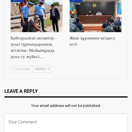
Қайтарылған активтер –
Жеке құраммен кездесу
ауыл тұрғындарының
өтті
игілігіне: Мойынқұмда
ауыз су жүйесі…
АЛДЫҢҒЫ
КЕЛЕСІ
LEAVE A REPLY
Your email address will not be published.