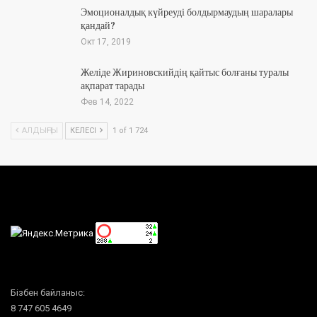
Эмоционалдық күйреуді болдырмаудың шаралары
қандай?
Окт 17, 2019
Желіде Жириновскийдің қайтыс болғаны туралы
ақпарат тарады
Фев 14, 2022
АЛДЫҢҒЫ
КЕЛЕСІ
1 of 1 724
Бізбен байланыс:
8 747 605 4649