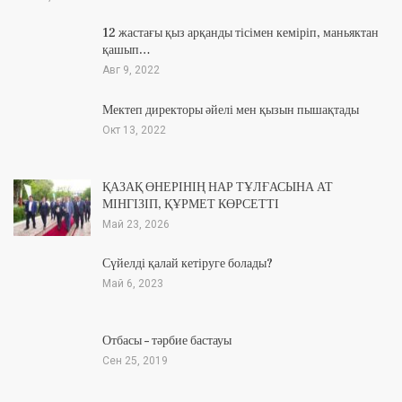
12 жастағы қыз арқанды тісімен кеміріп, маньяктан
қашып…
Авг 9, 2022
Мектеп директоры әйелі мен қызын пышақтады
Окт 13, 2022
ҚАЗАҚ ӨНЕРІНІҢ НАР ТҰЛҒАСЫНА АТ
МІНГІЗІП, ҚҰРМЕТ КӨРСЕТТІ
Май 23, 2026
Сүйелді қалай кетіруге болады?
Май 6, 2023
Отбасы – тәрбие бастауы
Сен 25, 2019