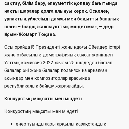
сақтау, білім беру, әлеуметтік қолдау бағытында
нақты шаралар қолға алынуы керек. Өскелең
ұрпақтың үйлесімді дамуы мен бақытты балалық
шағы – біздің жалпыұлттық міндетіміз», – деді
Қасым-Жомарт Тоқаев.
Осы орайда ҚР Президенті жанындағы Әйелдер істері
және отбасылық-демографияық саясат жөніндегі
Ұлттық комиссия 2022 жылы 25 шілдеден бастап
балалар әні және балалар поэзиясына арналған
ақындар мен композиторлар арасында
республикалық байқау жариялайды.
Конкурстың мақсаты мен міндеті
Конкурстың мақсаты мен міндеті:
өнер туындылары арқылы қазақстандық