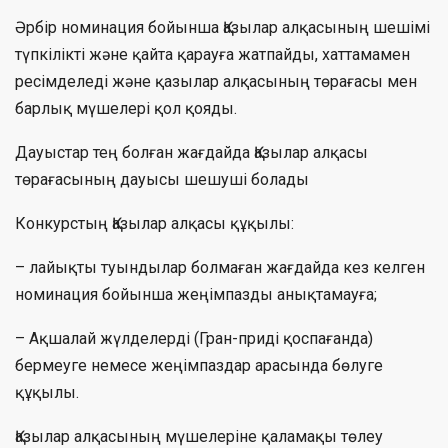
Әрбір номинация бойынша Қазылар алқасының шешімі
түпкілікті және қайта қарауға жатпайды, хаттамамен
ресімделеді және қазылар алқасының төрағасы мен
барлық мүшелері қол қояды.
Дауыстар тең болған жағдайда Қазылар алқасы
төрағасының дауысы шешуші болады
Конкурстың Қазылар алқасы құқылы:
– лайықты туындылар болмаған жағдайда кез келген
номинация бойынша жеңімпазды анықтамауға;
– Ақшалай жүлделерді (Гран-приді қоспағанда)
бермеуге немесе жеңімпаздар арасында бөлуге
құқылы.
Қазылар алқасының мүшелеріне қаламақы төлеу