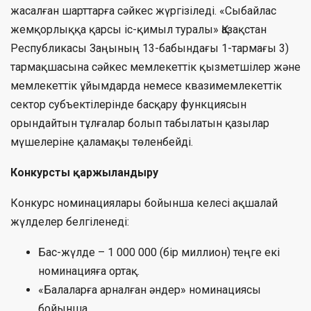
жасалған шарттарға сәйкес жүргізіледі. «Сыбайлас
жемқорлыққа қарсы іс-қимыл туралы» Қазақстан
Республикасы Заңының 13-бабындағы 1-тармағы 3)
тармақшасына сәйкес мемлекеттік қызметшілер және
мемлекеттік ұйымдарда немесе квазимемлекеттік
сектор субъектілерінде басқару функциясын
орындайтын тұлғалар болып табылатын қазылар
мүшелеріне қаламақы төленбейді.
Конкурсты қаржыландыру
Конкурс номинациялары бойынша келесі ақшалай
жүлделер белгіленеді:
Бас-жүлде – 1 000 000 (бір миллион) теңге екі
номинацияға ортақ.
«Балаларға арналған әндер» номинациясы
бойынша