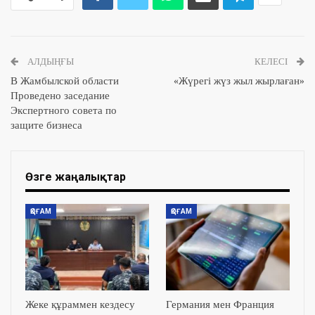
АЛДЫҢҒЫ
КЕЛЕСІ
В Жамбылской области
«Жүрегі жүз жыл жырлаған»
Проведено заседание
Экспертного совета по
защите бизнеса
Өзге жаңалықтар
ҚОҒАМ
ҚОҒАМ
Жеке құраммен кездесу
Германия мен Франция