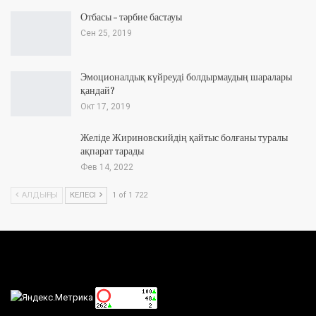
Отбасы – тәрбие бастауы
Сен 25, 2019
Эмоционалдық күйреуді болдырмаудың шаралары
қандай?
Окт 17, 2019
Желіде Жириновскийдің қайтыс болғаны туралы
ақпарат тарады
Фев 14, 2022
АЛДЫҢҒЫ
КЕЛЕСІ
1 of 1 722