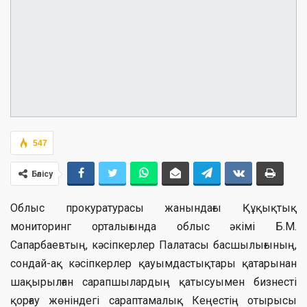
547
Бөлісу
Облыс прокуратурасы жанындағы Құқықтық
мониторинг орталығында облыс әкімі Б.М.
Сапарбаевтың, кәсіпкерлер Палатасы басшылығының,
сондай-ақ кәсіпкерлер қауымдастықтары қатарынан
шақырылған сарапшылардың қатысуымен бизнесті
қорғау жөніндегі сараптамалық Кеңестің отырысы