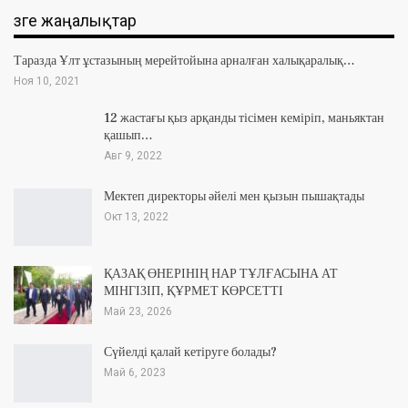
Өзге жаңалықтар
Таразда Ұлт ұстазының мерейтойына арналған халықаралық…
Ноя 10, 2021
12 жастағы қыз арқанды тісімен кеміріп, маньяктан
қашып…
Авг 9, 2022
Мектеп директоры әйелі мен қызын пышақтады
Окт 13, 2022
ҚАЗАҚ ӨНЕРІНІҢ НАР ТҰЛҒАСЫНА АТ
МІНГІЗІП, ҚҰРМЕТ КӨРСЕТТІ
Май 23, 2026
Сүйелді қалай кетіруге болады?
Май 6, 2023