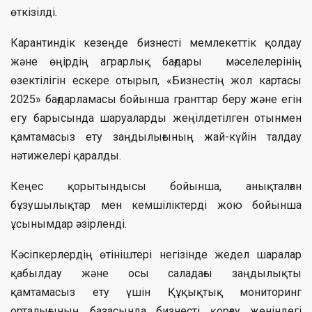
өткізілді.
Карантиндік кезеңде бизнесті мемлекеттік қолдау
және өңірдің аграрлық бағдары мәселелерінің
өзектілігін ескере отырып, «Бизнестің жол картасы
2025» бағдарламасы бойынша гранттар беру және егін
егу барысында шаруаларды жеңілдетілген отынмен
қамтамасыз ету заңдылығының жай-күйін талдау
нәтижелері қаралды.
Кеңес қорытындысы бойынша, анықталған
бұзушылықтар мен кемшіліктерді жою бойынша
ұсынымдар әзірленді.
Кәсіпкерлердің өтініштері негізінде жедел шаралар
қабылдау және осы саладағы заңдылықты
қамтамасыз ету үшін Құқықтық мониторинг
орталығының базасында бизнесті қорғау жөніндегі