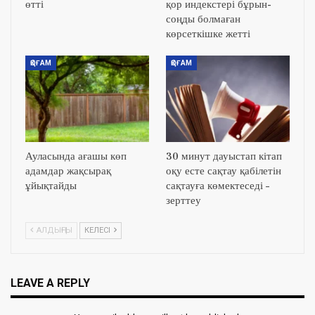
өтті
қор индекстері бұрын-
соңды болмаған
көрсеткішке жетті
ҚОҒАМ
ҚОҒАМ
Ауласында ағашы көп
30 минут дауыстап кітап
адамдар жақсырақ
оқу есте сақтау қабілетін
ұйықтайды
сақтауға көмектеседі –
зерттеу
АЛДЫҢҒЫ
КЕЛЕСІ
LEAVE A REPLY