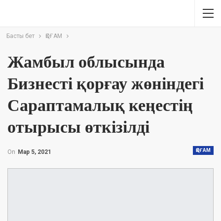
Басты бет
ҚОҒАМ
Жамбыл облысында
Бизнесті қорғау жөніндегі
Сараптамалық кеңестің
отырысы өткізілді
ҚОҒАМ
On
Мар 5, 2021