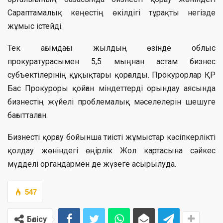
Сараптамалық кеңестің өкілдігі тұрақты негізде
жұмыс істейді.
Тек ағымдағы жылдың өзінде облыс
прокуратурасымен 5,5 мыңнан астам бизнес
субъектілерінің құқықтары қорғалды. Прокурорлар ҚР
Бас Прокуроры қойған міндеттерді орындау аясында
бизнестің жүйелі проблемалық мәселелерін шешуге
бағытталған.
Бизнесті қорғау бойынша тиісті жұмыстар кәсіпкерлікті
қолдау жөніндегі өңірлік Жол картасына сәйкес
мүдделі органдармен де жүзеге асырылуда.
547
Бөлісу