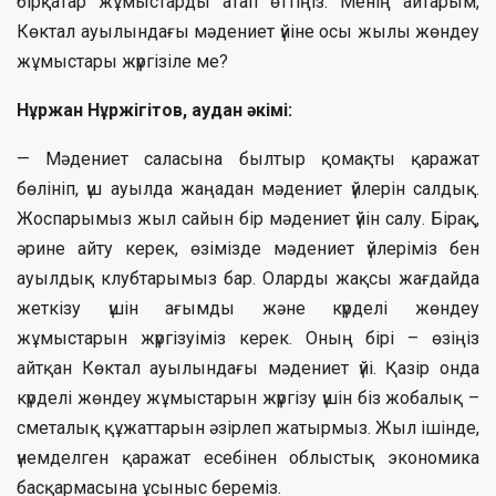
бірқатар жұмыстарды атап өттіңіз. Менің айтарым,
Көктал ауылындағы мәдениет үйіне осы жылы жөндеу
жұмыстары жүргізіле ме?
Нұржан Нұржігітов, аудан әкімі:
— Мәдениет саласына былтыр қомақты қаражат
бөлініп, үш ауылда жаңадан мәдениет үйлерін салдық.
Жоспарымыз жыл сайын бір мәдениет үйін салу. Бірақ,
әрине айту керек, өзімізде мәдениет үйлеріміз бен
ауылдық клубтарымыз бар. Оларды жақсы жағдайда
жеткізу үшін ағымды және күрделі жөндеу
жұмыстарын жүргізуіміз керек. Оның бірі – өзіңіз
айтқан Көктал ауылындағы мәдениет үйі. Қазір онда
күрделі жөндеу жұмыстарын жүргізу үшін біз жобалық –
сметалық құжаттарын әзірлеп жатырмыз. Жыл ішінде,
үнемделген қаражат есебінен облыстық экономика
басқармасына ұсыныс береміз.