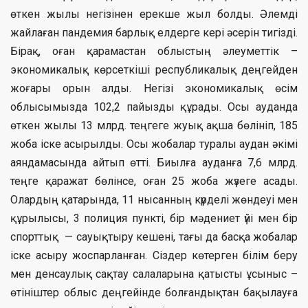
өткен жылы негізінен ерекше жыл болды. Әлемді
жайлаған пандемия барлық елдерге кері әсерін тигізді.
Бірақ, оған қарамастан облыстың әлеуметтік –
экономикалық көрсеткіші республикалық деңгейден
жоғары орын алды. Негізі экономикалық өсім
облысымызда 102,2 пайызды құрады. Осы ауданда
өткен жылы 13 млрд. теңгеге жуық ақша бөлініп, 185
жоба іске асырылды. Осы жобалар туралы аудан әкімі
аяндамасында айтып өтті. Биылға ауданға 7,6 млрд.
теңге қаражат бөлінсе, оған 25 жоба жүзеге асады.
Олардың қатарында, 11 нысанның күрделі жөндеуі мен
құрылысы, 3 полиция пункті, бір мәдениет үйі мен бір
спорттық — сауықтыру кешені, тағы да басқа жобалар
іске асыру жоспарланған. Сіздер көтерген білім беру
мен денсаулық сақтау салаларына қатысты ұсыныс –
өтініштер облыс деңгейінде болғандықтан бақылауға