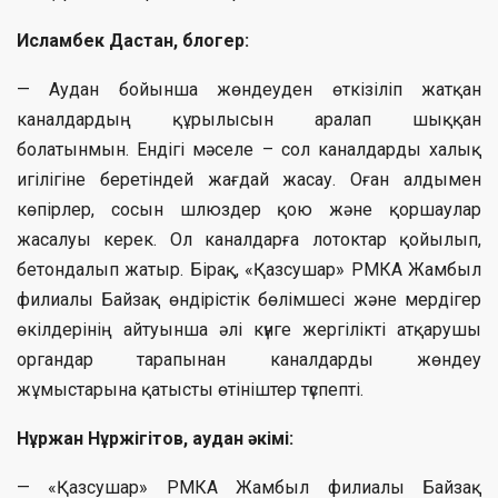
Исламбек Дастан, блогер:
— Аудан бойынша жөндеуден өткізіліп жатқан
каналдардың құрылысын аралап шыққан
болатынмын. Ендігі мәселе – сол каналдарды халық
игілігіне беретіндей жағдай жасау. Оған алдымен
көпірлер, сосын шлюздер қою және қоршаулар
жасалуы керек. Ол каналдарға лотоктар қойылып,
бетондалып жатыр. Бірақ, «Қазсушар» РМКА Жамбыл
филиалы Байзақ өндірістік бөлімшесі және мердігер
өкілдерінің айтуынша әлі күнге жергілікті атқарушы
органдар тарапынан каналдарды жөндеу
жұмыстарына қатысты өтініштер түспепті.
Нұржан Нұржігітов, аудан әкімі:
— «Қазсушар» РМКА Жамбыл филиалы Байзақ