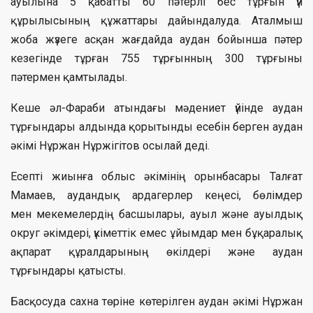
ауылына 5 қабатты 60 пәтерлі бес тұрғын үй
құрылысының құжаттары дайындалуда. Аталмыш
жоба жүзеге асқан жағдайда аудан бойынша пәтер
кезегінде тұрған 755 тұрғынның 300 тұрғыны
пәтермен қамтылады.
Кеше әл-Фараби атындағы мәдениет үйінде аудан
тұрғындары алдында қорытынды есебін берген аудан
әкімі Нұржан Нұржігітов осылай деді.
Есепті жиынға облыс әкімінің орынбасары Талғат
Мамаев, аудандық ардагерлер кеңесі, бөлімдер
мен мекемелердің басшылары, ауыл және ауылдық
округ әкімдері, үкіметтік емес ұйымдар мен бұқаралық
ақпарат құралдарының өкілдері және аудан
тұрғындары қатысты.
Басқосуда сахна төріне көтерілген аудан әкімі Нұржан