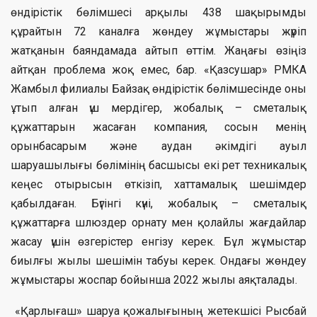
өндірістік бөлімшесі арқылы 438 шақырымды
құрайтын 72 каналға жөндеу жұмыстары жүріп
жатқанын баяндамада айтып өттім. Жаңағы өзіңіз
айтқан проблема жоқ емес, бар. «Қазсушар» РМКА
Жамбыл филиалы Байзақ өндірістік бөлімшесінде оны
ұтып алған үш мердігер, жобалық – сметалық
құжаттарын жасаған компания, сосын менің
орынбасарым және аудан әкімдігі ауыл
шаруашылығы бөлімінің басшысы екі рет техникалық
кеңес отырысын өткізіп, хаттамалық шешімдер
қабылдаған. Бүгінгі күні, жобалық – сметалық
құжаттарға шлюздер орнату мен қолайлы жағдайлар
жасау үшін өзгерістер енгізу керек. Бұл жұмыстар
биылғы жылы шешімін табуы керек. Ондағы жөндеу
жұмыстары жоспар бойынша 2022 жылы аяқталады.
«Қарлығаш» шаруа қожалығының жетекшісі Рысбай