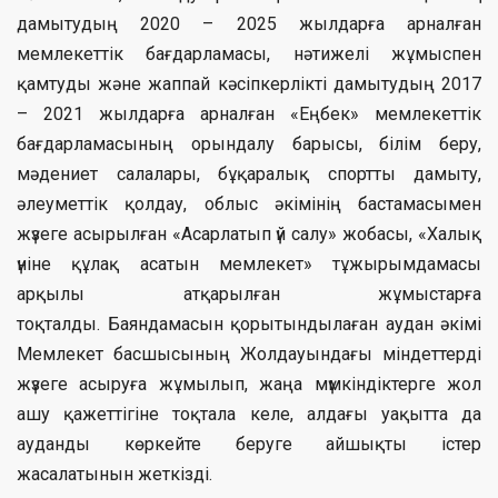
дамытудың 2020 – 2025 жылдарға арналған
мемлекеттік бағдарламасы, нәтижелі жұмыспен
қамтуды және жаппай кәсіпкерлікті дамытудың 2017
– 2021 жылдарға арналған «Еңбек» мемлекеттік
бағдарламасының орындалу барысы, білім беру,
мәдениет салалары, бұқаралық спортты дамыту,
әлеуметтік қолдау, облыс әкімінің бастамасымен
жүзеге асырылған «Асарлатып үй салу» жобасы, «Халық
үніне құлақ асатын мемлекет» тұжырымдамасы
арқылы атқарылған жұмыстарға
тоқталды. Баяндамасын қорытындылаған аудан әкімі
Мемлекет басшысының Жолдауындағы міндеттерді
жүзеге асыруға жұмылып, жаңа мүмкіндіктерге жол
ашу қажеттігіне тоқтала келе, алдағы уақытта да
ауданды көркейте беруге айшықты істер
жасалатынын жеткізді.