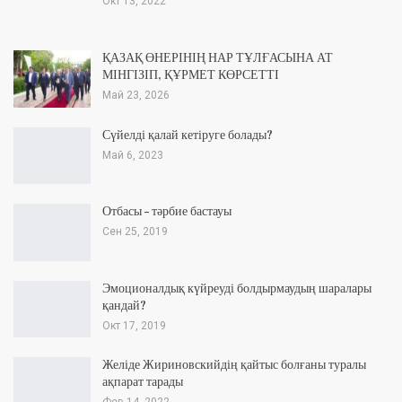
Окт 13, 2022
ҚАЗАҚ ӨНЕРІНІҢ НАР ТҰЛҒАСЫНА АТ
МІНГІЗІП, ҚҰРМЕТ КӨРСЕТТІ
Май 23, 2026
Сүйелді қалай кетіруге болады?
Май 6, 2023
Отбасы – тәрбие бастауы
Сен 25, 2019
Эмоционалдық күйреуді болдырмаудың шаралары
қандай?
Окт 17, 2019
Желіде Жириновскийдің қайтыс болғаны туралы
ақпарат тарады