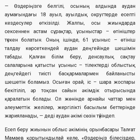
— Өздеріңізге белгілі, осының алдында аудан
аумағындағы 18 ауыл, ауылдық округтерде есепті
кездесулер өткізілді. Жалпы, осы жиындарда
сексеннен астам сұрақтар, ұсыныстар – өтініштер
түскен болатын. Оның ішінде, 61 ұсыныс – өтініш
талдау көрсеткендей аудан деңгейінде шешімін
табады. Қалған білім беру, денсаулық сақтау
салаларына қатысты ұсыныс – тілектерді облыстық
деңгейдегі тиісті басқармалармен байланысты
шешетін боламыз. Осыған орай, іс – шара жоспары
бекітіліп, әр тоқсан сайын әкімдік отырысында
қаралатын болады. Ол жөнінде арнайы чаттар мен
әлеуметтік желілер, жергілікті басылым беттерінде
жарияланады, — деді аудан әкімі сөзін түйіндеп.
Есеп беру жиынын облыс әкімінің орынбасары Талғат
Мамаев қорытындылай келе, «Өздеріңіз білесіздер,