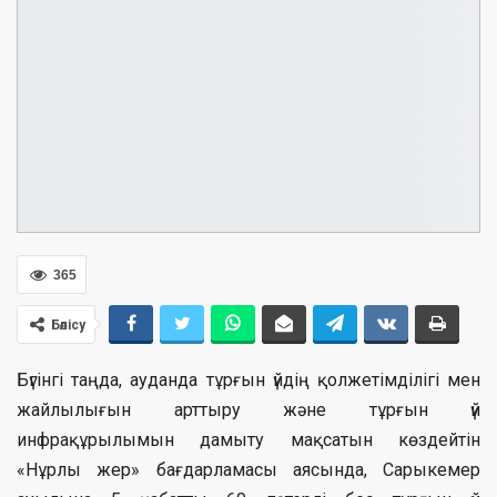
365
Бөлісу
Бүгінгі таңда, ауданда тұрғын үйдің қолжетімділігі мен
жайлылығын арттыру және тұрғын үй
инфрақұрылымын дамыту мақсатын көздейтін
«Нұрлы жер» бағдарламасы аясында, Сарыкемер