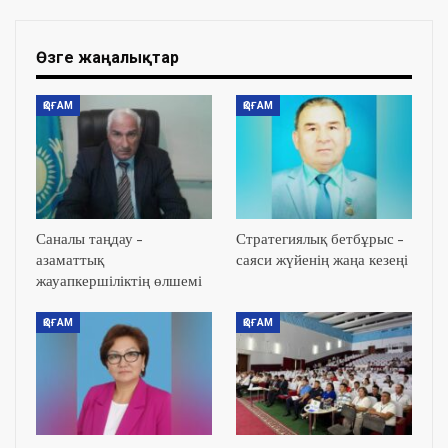
Өзге жаңалықтар
ҚОҒАМ
ҚОҒАМ
Саналы таңдау –
Стратегиялық бетбұрыс –
азаматтық
саяси жүйенің жаңа кезеңі
жауапкершіліктің өлшемі
ҚОҒАМ
ҚОҒАМ