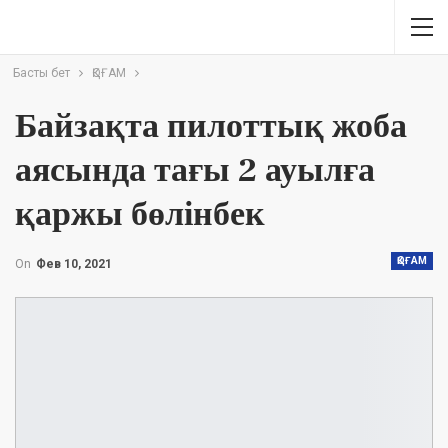
Басты бет
ҚОҒАМ
Байзақта пилоттық жоба
аясында тағы 2 ауылға
қаржы бөлінбек
ҚОҒАМ
On
Фев 10, 2021