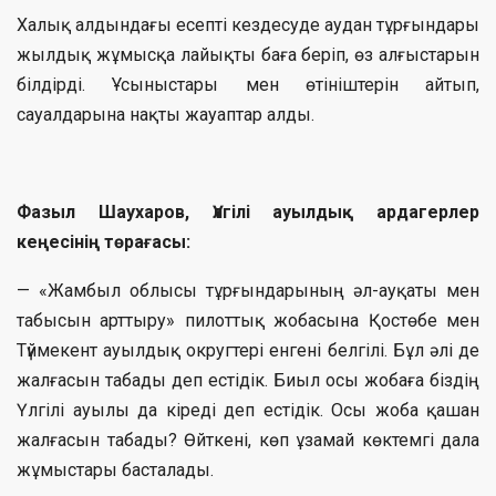
Халық алдындағы есепті кездесуде аудан тұрғындары
жылдық жұмысқа лайықты баға беріп, өз алғыстарын
білдірді. Ұсыныстары мен өтініштерін айтып,
сауалдарына нақты жауаптар алды.
Фазыл Шаухаров, Үлгілі ауылдық ардагерлер
кеңесінің төрағасы:
— «Жамбыл облысы тұрғындарының әл-ауқаты мен
табысын арттыру» пилоттық жобасына Қостөбе мен
Түймекент ауылдық округтері енгені белгілі. Бұл әлі де
жалғасын табады деп естідік. Биыл осы жобаға біздің
Үлгілі ауылы да кіреді деп естідік. Осы жоба қашан
жалғасын табады? Өйткені, көп ұзамай көктемгі дала
жұмыстары басталады.