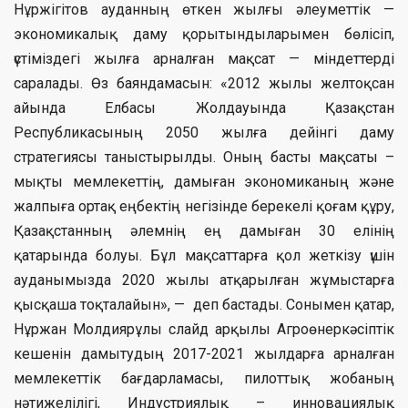
Нұржігітов ауданның өткен жылғы әлеуметтік —
экономикалық даму қорытындыларымен бөлісіп,
үстіміздегі жылға арналған мақсат — міндеттерді
саралады. Өз баяндамасын: «2012 жылы желтоқсан
айында Елбасы Жолдауында Қазақстан
Республикасының 2050 жылға дейінгі даму
стратегиясы таныстырылды. Оның басты мақсаты –
мықты мемлекеттің, дамыған экономиканың және
жалпыға ортақ еңбектің негізінде берекелі қоғам құру,
Қазақстанның әлемнің ең дамыған 30 елінің
қатарында болуы. Бұл мақсаттарға қол жеткізу үшін
ауданымызда 2020 жылы атқарылған жұмыстарға
қысқаша тоқталайын», — деп бастады. Сонымен қатар,
Нұржан Молдиярұлы слайд арқылы Агроөнеркәсіптік
кешенін дамытудың 2017-2021 жылдарға арналған
мемлекеттік бағдарламасы, пилоттық жобаның
нәтижелілігі, Индустриялық – инновациялық