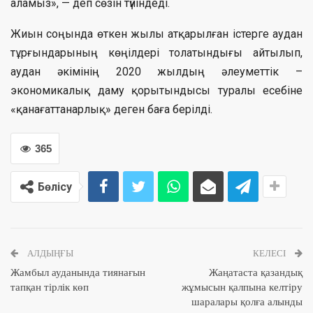
аламыз», — деп сөзін түйіндеді.
Жиын соңында өткен жылы атқарылған істерге аудан
тұрғындарының көңілдері толатындығы айтылып,
аудан әкімінің 2020 жылдың әлеуметтік –
экономикалық даму қорытындысы туралы есебіне
«қанағаттанарлық» деген баға берілді.
365
Бөлісу
АЛДЫҢҒЫ
КЕЛЕСІ
Жамбыл ауданында тиянағын
Жаңатаста қазандық
тапқан тірлік көп
жұмысын қалпына келтіру
шаралары қолға алынды