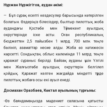
Нұржан Нұржігітов, аудан әкімі:
— Бұл сұрақ есепті кездесулер барысында көтерілген
болатын. Өздеріңіз білесіздер, былтыр пилоттық жоба
аудандағы Қостөбе мен Түймекент ауылдық
округтерінде іске асты. Оған республикалық
бюджеттен 2,5 пайызбен 1 млрд. 700 млн. теңге
бөлініп, азаматтар несие алды. Жоба өз нәтижесін
көрсетті. Сондықтан, облыс көлемінде 11 млрд. теңге
қаражат сұраныс берілді. Байзақ ауданы үшін Үлгілі
мен Жалғызтөбе ауылдық округтерін белгілеп
қойдық. Қаражат келген жағдайда міндетті түрде
пилоттық жобаға осы екі ауыл енеді.
Досмахан Оразбаев, Көктал ауылының тұрғыны:
-Өз баяндамаңызда мәдениет саласына қатысты