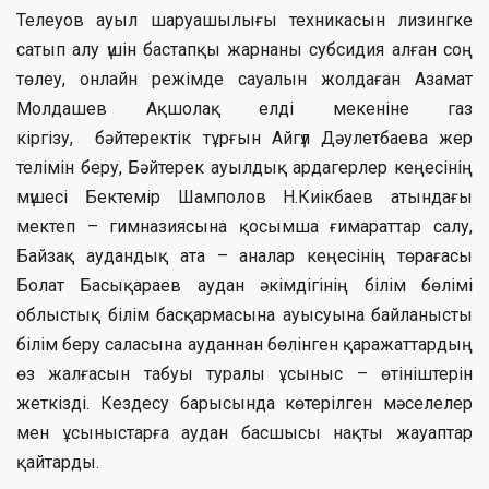
Телеуов ауыл шаруашылығы техникасын лизингке
сатып алу үшін бастапқы жарнаны субсидия алған соң
төлеу, онлайн режімде сауалын жолдаған Азамат
Молдашев Ақшолақ елді мекеніне газ
кіргізу, бәйтеректік тұрғын Айгүл Дәулетбаева жер
телімін беру, Бәйтерек ауылдық ардагерлер кеңесінің
мүшесі Бектемір Шамполов Н.Киікбаев атындағы
мектеп – гимназиясына қосымша ғимараттар салу,
Байзақ аудандық ата – аналар кеңесінің төрағасы
Болат Басықараев аудан әкімдігінің білім бөлімі
облыстық білім басқармасына ауысуына байланысты
білім беру саласына ауданнан бөлінген қаражаттардың
өз жалғасын табуы туралы ұсыныс – өтініштерін
жеткізді. Кездесу барысында көтерілген мәселелер
мен ұсыныстарға аудан басшысы нақты жауаптар
қайтарды.