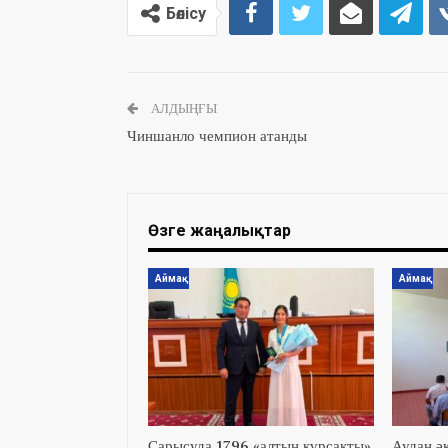
Бөлісу
АЛДЫҢҒЫ
Чиншанло чемпион атанды
Өзге жаңалықтар
Аймақ
Аймақ
Сарысуда 1796 «алтын құрсақты»
Аудан әк