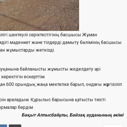
ігі шектеулі серіктестігінің басшысы Жұман
дігі мәдениет және тілдерді дамыту бөлімінің басшысы
ан жұмыстарды жеткізді.
науқанына байланысты жұмысты жеделдету әрі
еректігін ескерттім.
қан 600 орындық жаңа мектепке барып, ондағы жүргізіліп
терін араладым. Құрылыс барысына қатысты тиісті
рмалар бердім.
Бақыт Алпысбайұлы, Байзақ ауданының әкімі