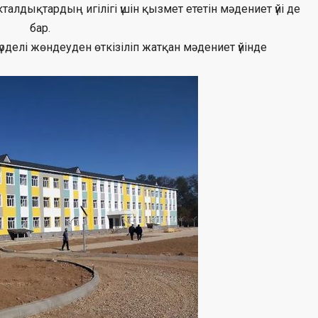
лдықтардың игілігі үшін қызмет ететін мәдениет үйі де
бар.
елі жөндеуден өткізіліп жатқан мәдениет үйінде