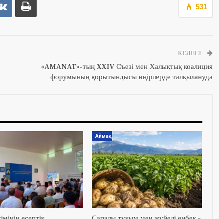
531
КЕЛЕСІ
«AMANAT»-тың XXIV Съезі мен Халықтық коалиция
форумының қорытындысы өңірлерде талқылануда
Аймақ
імінің есептік
Сапалы тұқым мен жүйелі еңбек –