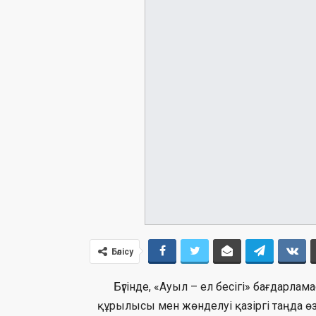
Бөлісу
Бүгінде, «Ауыл – ел бесігі» бағдарл
құрылысы мен жөнделуі қазіргі таңда өз