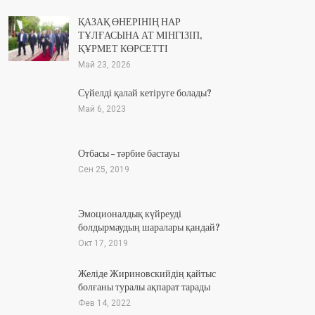
ҚАЗАҚ ӨНЕРІНІҢ НАР
ТҰЛҒАСЫНА АТ МІНГІЗІП,
ҚҰРМЕТ КӨРСЕТТІ
Май 23, 2026
Сүйелді қалай кетіруге болады?
Май 6, 2023
Отбасы – тәрбие бастауы
Сен 25, 2019
Эмоционалдық күйреуді
болдырмаудың шаралары қандай?
Окт 17, 2019
Желіде Жириновскийдің қайтыс
болғаны туралы ақпарат тарады
Фев 14, 2022