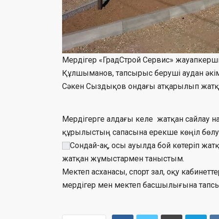
Мердігер «ГрадСтрой Сервис» жауапкершіл
Құлшыманов, тапсырыс беруші аудан әкім
Сәкен Сыздықов ондағы атқарылып жатқ
Мердігерге алдағы келе жатқан сайлау 
құрылыстың сапасына ерекше көңіл бөлу к
Сондай-ақ, осы ауылда бой көтеріп жат
жатқан жұмыстармен таныстым.
Мектеп асханасы, спорт зал, оқу кабинет
мердігер мен мектеп басшылығына тапсы