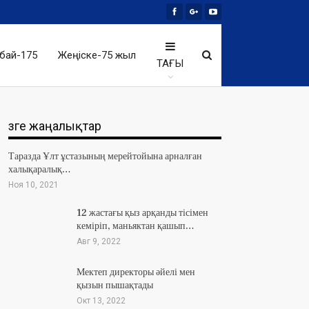
бай-175
Жеңіске-75 жыл
ТАҒЫ
Өзге жаңалықтар
Таразда Ұлт ұстазының мерейтойына арналған
халықаралық…
Ноя 10, 2021
12 жастағы қыз арқанды тісімен
кеміріп, маньяктан қашып…
Авг 9, 2022
Мектеп директоры әйелі мен
қызын пышақтады
Окт 13, 2022