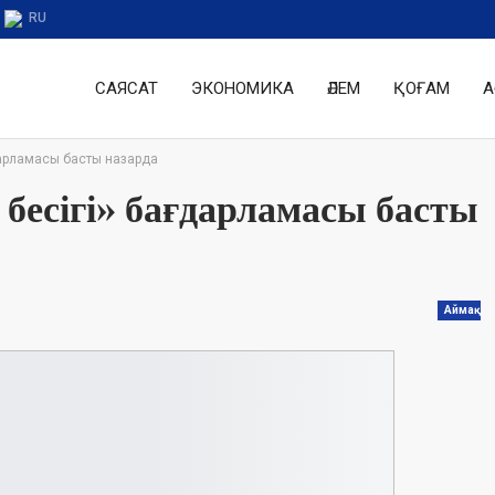
RU
САЯСАТ
ЭКОНОМИКА
ӘЛЕМ
ҚОҒАМ
А
ғдарламасы басты назарда
 бесігі» бағдарламасы басты
Аймақ