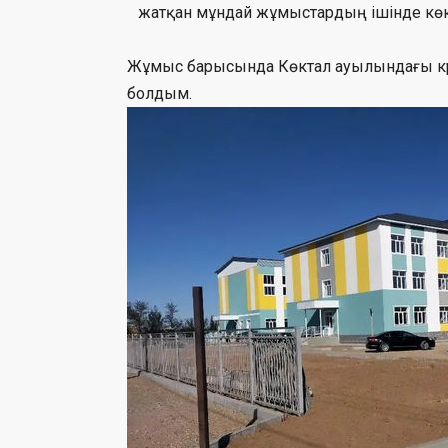
жатқан мұндай жұмыстардың ішінде көкта
Жұмыс барысында Көктал ауылындағы күрд
болдым.