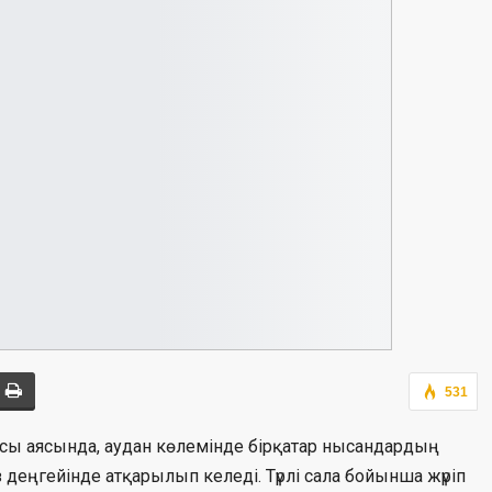
531
амасы аясында, аудан көлемінде бірқатар нысандардың
 деңгейінде атқарылып келеді. Түрлі сала бойынша жүріп