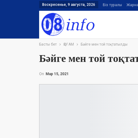
Воскресенье, 9 августа, 2026
Біз туралы
Жарн
Басты бет
ҚОҒАМ
Бәйге мен той тоқтатылды
Бәйге мен той тоқт
On
Мар 15, 2021