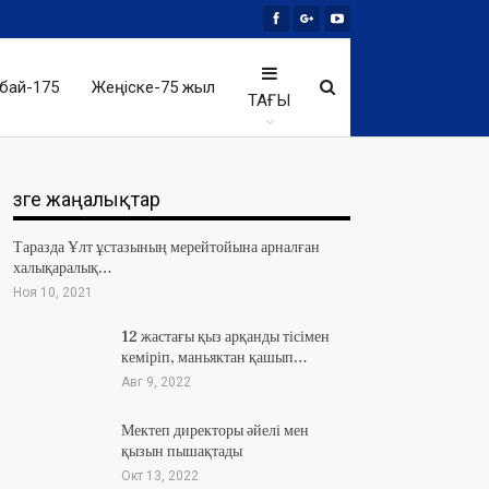
бай-175
Жеңіске-75 жыл
ТАҒЫ
Өзге жаңалықтар
Таразда Ұлт ұстазының мерейтойына арналған
халықаралық…
Ноя 10, 2021
12 жастағы қыз арқанды тісімен
кеміріп, маньяктан қашып…
Авг 9, 2022
Мектеп директоры әйелі мен
қызын пышақтады
Окт 13, 2022