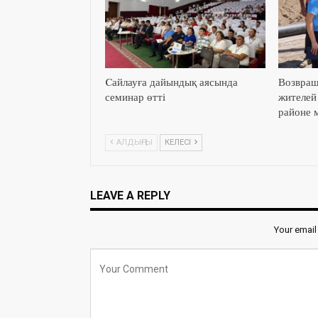
Cайлауға дайындық аясында
Возвращ
семинар өтті
жителей
районе 
АЛДЫҢҒЫ
КЕЛЕСІ
LEAVE A REPLY
Your email