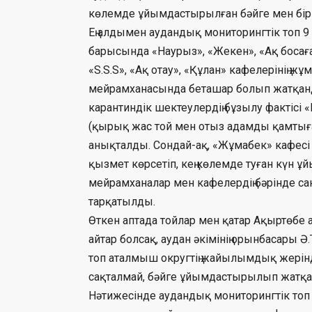
көлемде ұйымдастырылған бәйге мен бірқ
Ең алдымен аудандық мониторингтік топ 
барысында «Наурыз», «Жекен», «Ақ босағ
«S.S.S», «Ақ отау», «Құлан» кафелерінің 
мейрамханасында беташар болып жатқанды
карантиндік шектеулердің бұзылу фактісі «
(қырық жас той мен отыз адамды қамтыға
анықталды. Сондай-ақ, «Жұмабек» кафесі
қызмет көрсетіп, кең көлемде туған күн 
мейрамханалар мен кафелердің бәрінде с
тарқатылды.
Өткен аптада тойлар мен қатар Ақыртөбе 
айтар болсақ, аудан әкімінің орынбасары Ә
топ аталмыш округтің жайылымдық жері
сақталмай, бәйге ұйымдастырылып жатқа
Нәтижесінде аудандық мониторингтік то