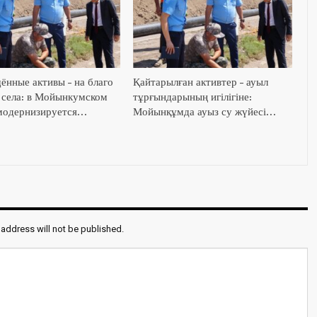
ённые активы – на благо
Қайтарылған активтер – ауыл
 села: в Мойынкумском
тұрғындарының игілігіне:
модернизируется…
Мойынқұмда ауыз су жүйесі…
 address will not be published.