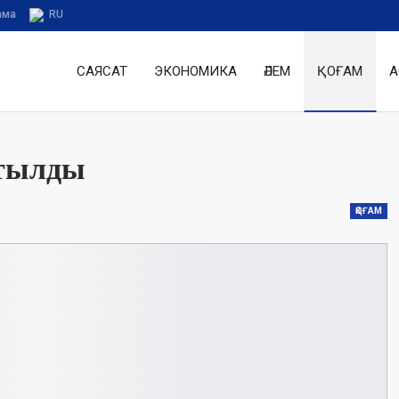
ама
RU
САЯСАТ
ЭКОНОМИКА
ӘЛЕМ
ҚОҒАМ
А
атылды
ҚОҒАМ