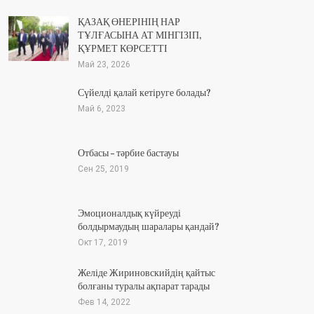
ҚАЗАҚ ӨНЕРІНІҢ НАР
ТҰЛҒАСЫНА АТ МІНГІЗІП,
ҚҰРМЕТ КӨРСЕТТІ
Май 23, 2026
Сүйелді қалай кетіруге болады?
Май 6, 2023
Отбасы – тәрбие бастауы
Сен 25, 2019
Эмоционалдық күйреуді
болдырмаудың шаралары қандай?
Окт 17, 2019
Желіде Жириновскийдің қайтыс
болғаны туралы ақпарат тарады
Фев 14, 2022