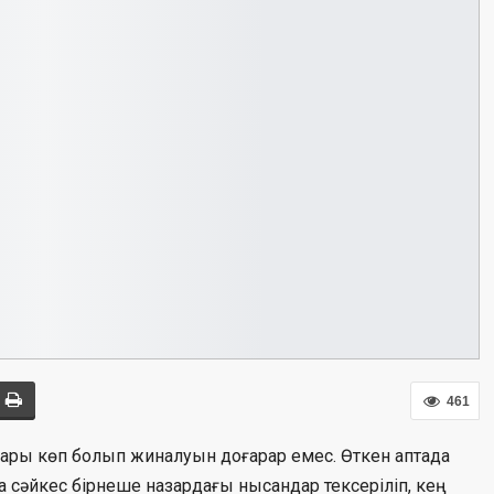
461
ндары көп болып жиналуын доғарар емес. Өткен аптада
 сәйкес бірнеше назардағы нысандар тексеріліп, кең