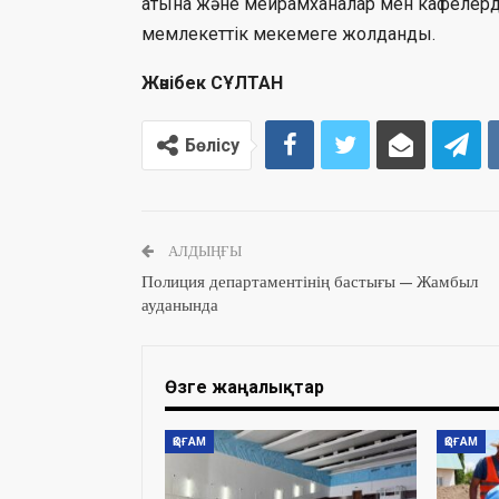
атына және мейрамханалар мен кафелердің
мемлекеттік мекемеге жолданды.
Жәнібек СҰЛТАН
Бөлісу
АЛДЫҢҒЫ
Полиция департаментінің бастығы — Жамбыл
ауданында
Өзге жаңалықтар
ҚОҒАМ
ҚОҒАМ