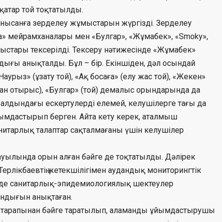
атар той тоқтатылды.
9 нысанға зерделеу жұмыстарын жүргізді. Зерделеу
а» мейрамханалары мен «Булгар», «Жұмабек», «Smoky»,
жұмыстары тексерілді. Тексеру нәтижесінде «Жұмабек»
ғы анықталды. Бұл – бір. Екіншіден, дәл осындай
Наурыз» (ұзату той), «Ақ босаға» (елу жас той), «Жекен»
н отырыс), «Булгар» (той) демалыс орындарында да
 алдындағы ескертулерді елемей, келушілерге тағы да
ұйымдастырып берген. Айта кету керек, аталмыш
анитарлық талаптар сақталмағаны үшін келушілер
ауылында орын алған бәйге де тоқтатылды. Дәлірек
.Терлікбаевтің жетекшілігімен аудандық мониторингтік
нде санитарлық-эпидемиологиялық шектеулер
ндығын анықтаған.
п тарапынан бәйге таратылып, аламанды ұйымдастырушы