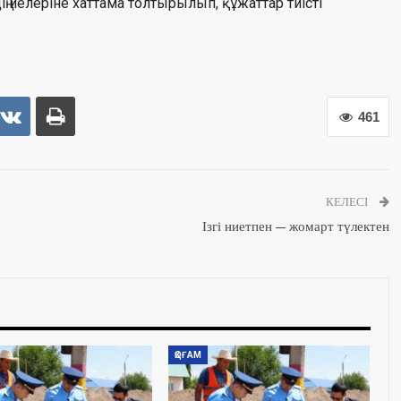
 иелеріне хаттама толтырылып, құжаттар тиісті
461
КЕЛЕСІ
Ізгі ниетпен — жомарт түлектен
ҚОҒАМ