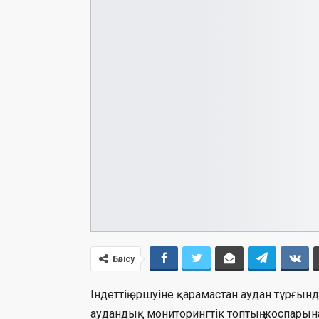
Бөлісу
Індеттің өршуіне қарамастан аудан тұрғы
аудандық мониторингтік топтың жоспарына