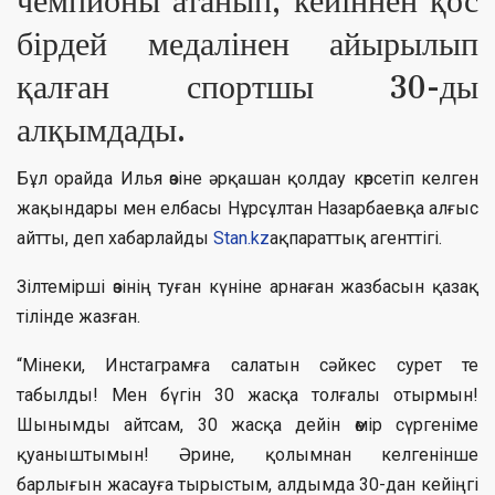
чемпионы атанып, кейіннен қос
бірдей медалінен айырылып
қалған спортшы 30-ды
алқымдады.
Бұл орайда Илья өзіне әрқашан қолдау көрсетіп келген
жақындары мен елбасы Нұрсұлтан Назарбаевқа алғыс
айтты, деп хабарлайды
Stan.kz
ақпараттық агенттігі.
Зілтемірші өзінің туған күніне арнаған жазбасын қазақ
тілінде жазған.
“Мінеки, Инстаграмға салатын сәйкес сурет те
табылды! Мен бүгін 30 жасқа толғалы отырмын!
Шынымды айтсам, 30 жасқа дейін өмір сүргеніме
қуаныштымын! Әрине, қолымнан келгенінше
барлығын жасауға тырыстым, алдымда 30-дан кейіңгі