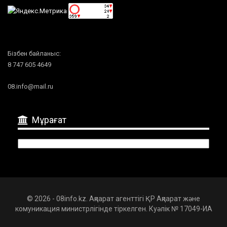
Бізбен байланыс:
8 747 605 4649
08.info@mail.ru
Мұрағат
Мұрағат
© 2026 - 08info.kz. Ақпарат агенттігі ҚР Ақпарат және
комуникация министрлігінде тіркелген. Куәлік № 17049-ИА