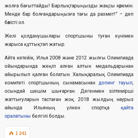
жолға бағыттайды! Барлықтарыңызды жақсы көремін.
Менде бар болғандарыңызға тағы да рахмет!” – деп
бөлісті ол.
Желі қолданушылары спортшыны туған күнімен
жарыса құттықтап жатыр.
Айта кетейік, Илья 2008 және 2012 жылғы Олимпиада
ойындарында жеңіп алған алтын медальдарынан
айырылып қалған болатын. Халықаралық Олимпиада
комитеті спортшының сынамасынан
допинг тауып
,
осындай шешім шығарған. Дегенмен зілтемірші
жаттығуларын тастаған жоқ. 2018 жылдың наурыз
айында Ильяның үлкен спортқа
қайта
оралатыны
белгілі болды.
1 241