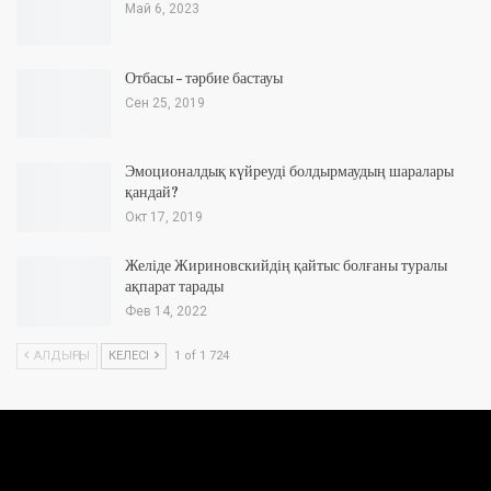
Май 6, 2023
Отбасы – тәрбие бастауы
Сен 25, 2019
Эмоционалдық күйреуді болдырмаудың шаралары
қандай?
Окт 17, 2019
Желіде Жириновскийдің қайтыс болғаны туралы
ақпарат тарады
Фев 14, 2022
АЛДЫҢҒЫ
КЕЛЕСІ
1 of 1 724