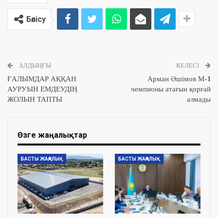
Бөлісу
АЛДЫҢҒЫ
КЕЛЕСІ
ҒАЛЫМДАР АҚҚАН
Арман Әшімов М-1
АУРУЫН ЕМДЕУДІҢ
чемпионы атағын қорғай
ЖОЛЫН ТАПТЫ
алмады
Өзге жаңалықтар
БАСТЫ ЖАҢАЛЫҚ
БАСТЫ ЖАҢАЛЫҚ