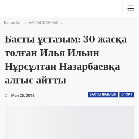
Басты бет
БАСТЫ ЖАҢАЛЫҚ
Басты ұстазым: 30 жасқа
толған Илья Ильин
Нұрсұлтан Назарбаевқа
алғыс айтты
БАСТЫ ЖАҢАЛЫҚ
СПОРТ
On
Май 25, 2018