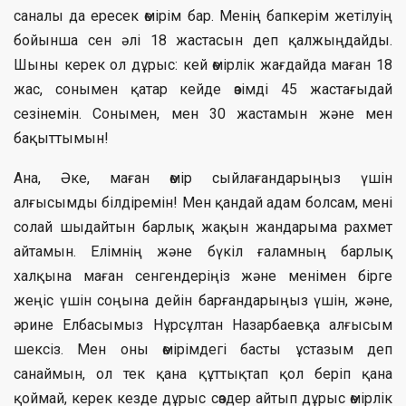
саналы да ересек өмірім бар. Менің бапкерім жетілуің
бойынша сен әлі 18 жастасын деп қалжыңдайды.
Шыны керек ол дұрыс: кей өмірлік жағдайда маған 18
жас, сонымен қатар кейде өзімді 45 жастағыдай
сезінемін. Сонымен, мен 30 жастамын және мен
бақыттымын!
Ана, Әке, маған өмір сыйлағандарыңыз үшін
алғысымды білдіремін! Мен қандай адам болсам, мені
солай шыдайтын барлық жақын жандарыма рахмет
айтамын. Елімнің және бүкіл ғаламның барлық
халқына маған сенгендеріңіз және менімен бірге
жеңіс үшін соңына дейін барғандарыңыз үшін, және,
әрине Елбасымыз Нұрсұлтан Назарбаевқа алғысым
шексіз. Мен оны өмірімдегі басты ұстазым деп
санаймын, ол тек қана құттықтап қол беріп қана
қоймай, керек кезде дұрыс сөздер айтып дұрыс өмірлік