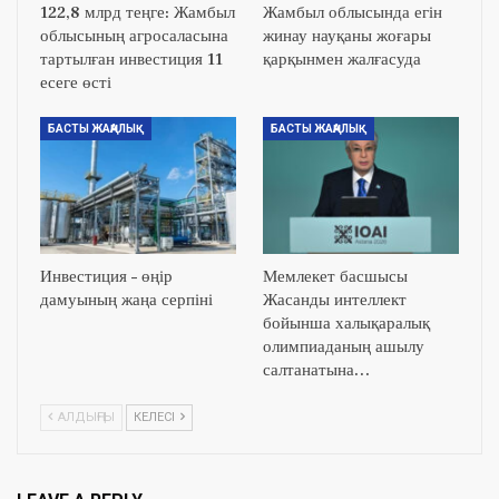
122,8 млрд теңге: Жамбыл
Жамбыл облысында егін
облысының агросаласына
жинау науқаны жоғары
тартылған инвестиция 11
қарқынмен жалғасуда
есеге өсті
БАСТЫ ЖАҢАЛЫҚ
БАСТЫ ЖАҢАЛЫҚ
Инвестиция – өңір
Мемлекет басшысы
дамуының жаңа серпіні
Жасанды интеллект
бойынша халықаралық
олимпиаданың ашылу
салтанатына…
АЛДЫҢҒЫ
КЕЛЕСІ