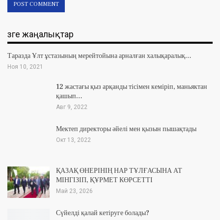
Өзге жаңалықтар
Таразда Ұлт ұстазының мерейтойына арналған халықаралық…
Ноя 10, 2021
12 жастағы қыз арқанды тісімен кеміріп, маньяктан
қашып…
Авг 9, 2022
Мектеп директоры әйелі мен қызын пышақтады
Окт 13, 2022
ҚАЗАҚ ӨНЕРІНІҢ НАР ТҰЛҒАСЫНА АТ
МІНГІЗІП, ҚҰРМЕТ КӨРСЕТТІ
Май 23, 2026
Сүйелді қалай кетіруге болады?