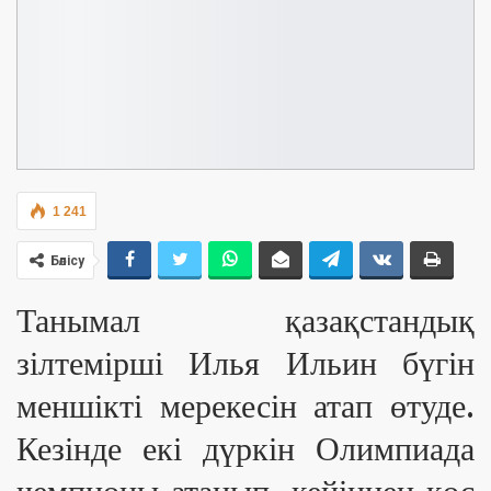
1 241
Бөлісу
Танымал қазақстандық
зілтемірші Илья Ильин бүгін
меншікті мерекесін атап өтуде.
Кезінде екі дүркін Олимпиада