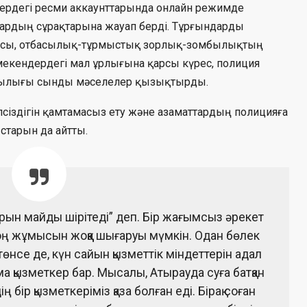
лердегі ресми аккаунттарында онлайн режимде
дардың сұрақтарына жауап берді. Тұрғындарды
апасы, отбасылық-тұрмыстық зорлық-зомбылықтың
мекендердегі мал ұрлығына қарсы күрес, полиция
аңдылығы сынды мәселелер қызықтырды.
сіздігін қамтамасыз ету және азаматтардың полицияға
старын да айтты.
р қарын майды шірітеді” деп. Бір жағымсыз әрекет
қ оң жұмысын жоққа шығаруы мүмкін. Одан бөлек
төнсе де, күн сайын қызметтік міндеттерін адал
ама қызметкер бар. Мысалы, Атырауда суға батқан
 бір қызметкеріміз қаза болған еді. Бірақ соған