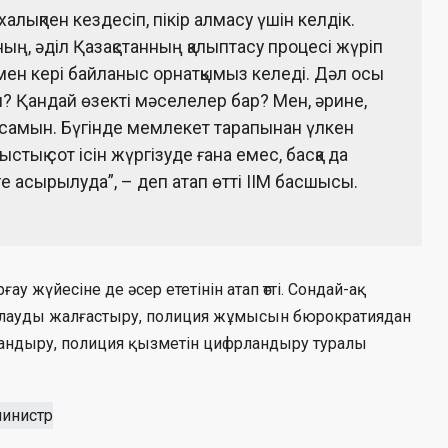
лықпен кездесіп, пікір алмасу үшін келдік.
ның, әділ Қазақстанның қалыптасу процесі жүріп
рмен кері байланыс орнатқымыз келеді. Дәл осы
? Қандай өзекті мәселелер бар? Мен, әрине,
ысамын. Бүгінде мемлекет тарапынан үлкен
тық сот ісін жүргізуде ғана емес, басқа да
 асырылуда”, – деп атап өтті ІІМ басшысы.
ғау жүйесіне де әсер ететінін атап өтті. Сондай-ақ
алауды жалғастыру, полиция жұмысын бюрократиядан
айландыру, полиция қызметін цифрландыру туралы