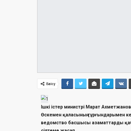
Бөлісу
Ішкі істер министрі Марат Ахметжано
Өскемен қаласының тұрғындарымен кез
ведомство басшысы азаматтарды қа
сілтеме жасап.