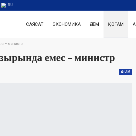
RU
САЯСАТ
ЭКОНОМИКА
ӘЛЕМ
ҚОҒАМ
А
ес – министр
зырында емес – министр
ҚОҒАМ