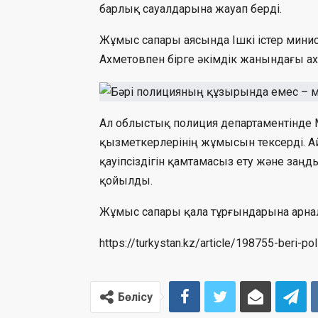
барлық сауалдарына жауап берді.
Жұмыс сапары аясында Ішкі істер мини
Ахметовпен бірге әкімдік жанындағы а
Ал облыстық полиция департаментінде 
қызметкерлерінің жұмысын тексерді. Ай
қауіпсіздігін қамтамасыз ету және заңд
қойылды.
Жұмыс сапары қала тұрғындарына арнал
https://turkystan.kz/article/198755-beri-p
Бөлісу