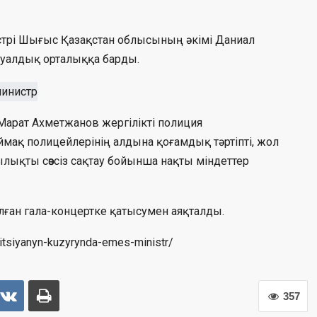
стрі Шығыс Қазақстан облысының әкімі Даниал
хуалдық орталыққа барды.
Марат Ахметжанов жергілікті полиция
мақ полицейлерінің алдына қоғамдық тәртіпті, жол
ылықты сөзсіз сақтау бойынша нақты міндеттер
ған гала-концертке қатысумен аяқталды.
olitsiyanyn-kuzyrynda-emes-ministr/
357