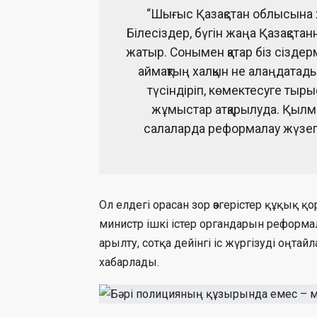
“Шығыс Қазақстан облысына ха
Білесіздер, бүгін жаңа Қазақстан
жатыр. Сонымен қатар біз сізде
аймақтың халқын не алаңдатады
түсіндіріп, көмектесуге тыр
жұмыстар атқарылуда. Қылмыс
салаларда реформалау жүзеге
Ол елдегі орасан зор өзгерістер құқық қор
министр ішкі істер органдарын реформ
арылту, сотқа дейінгі іс жүргізуді оңт
хабарлады.