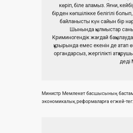
көріп, біле аламыз. Яғни, кейбір
бірден көпшілікке белігілі болып
байланысты күн сайын бір нә
Шынында қылмыстар саны аз
Криминогендік жағдай бақылауда.
құзырында емес екенін де атап өтк
органдарсыз, жергілікті атқару
деді
Министр Мемлекет басшысының бастамас
экономикалық реформаларға егжей-тег