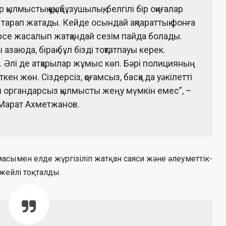
 қылмыстық құқықбұзушылық, белгілі бір оқиғалар
, тарап жатады. Кейде осындай ақпараттық фонға
рсе жасалып жатқандай сезім пайда болады.
аюда, бірақ бұл бізді тоқтатпауы керек.
 Әлі де атқарылар жұмыс көп. Бәрі полицияның
ен жөн. Сіздерсіз, қоғамсыз, басқа да уәкілетті
шы органдарсыз қылмысты жеңу мүмкін емес”, –
 Марат Ахметжанов.
ымен елде жүргізіліп жатқан саяси және әлеуметтік-
жейлі тоқталды.