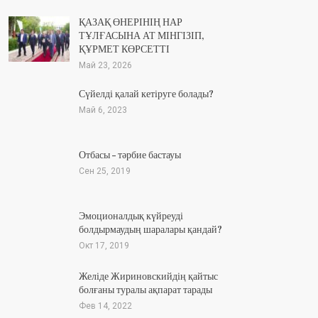
ҚАЗАҚ ӨНЕРІНІҢ НАР
ТҰЛҒАСЫНА АТ МІНГІЗІП,
ҚҰРМЕТ КӨРСЕТТІ
Май 23, 2026
Сүйелді қалай кетіруге болады?
Май 6, 2023
Отбасы – тәрбие бастауы
Сен 25, 2019
Эмоционалдық күйреуді
болдырмаудың шаралары қандай?
Окт 17, 2019
Желіде Жириновскийдің қайтыс
болғаны туралы ақпарат тарады
Фев 14, 2022