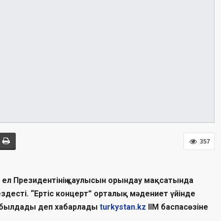
357
в ел Президентінің қаулысын орындау мақсатында
десті. “Ертіс концерт” орталық мәдениет үйінде
былдады деп хабарлады
turkystan.kz
ІІМ баспасөзіне