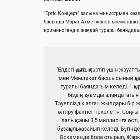
“Ертіс Концерт” залына министрмен кезд
басында Марат Ахметжанов өскемендікт
криминогендік жағдай туралы баяндады
“Елдегі құқықтық тәртіп үшін жауа
мен Мемлекет басшысының құқы
туралы баяндағым келеді. 1 қ
біздің қоғамды алаңдататын
Тәуелсіздік алған жылдары бір
өлтіру фактісі тіркелетін. Соңғ
Халық саны 3,5 миллионға өсті, б
бұзақылық азайып келеді. Бүгінд
Өскеменде бола отырып, Жарк