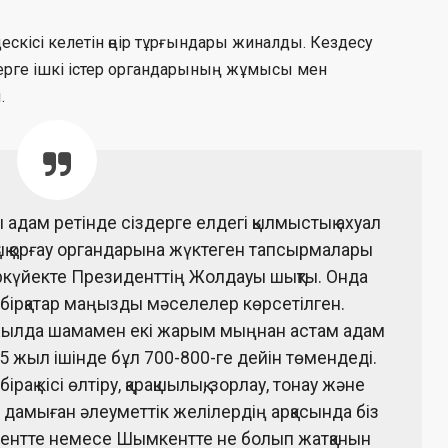
ескісі келетін өңір тұрғындары жиналды. Кездесу
ерге ішкі істер органдарының жұмысы мен
.
пты адам ретінде сіздерге елдегі қылмыстық ахуал
қ қорғау органдарына жүктеген тапсырмалары
ыркүйекте Президенттің Жолдауы шықты. Онда
 бірқатар маңызды мәселелер көрсетілген.
 жылда шамамен екі жарым мыңнан астам адам
ы 5 жыл ішінде бұл 700-800-ге дейін төмендеді.
ірақ кісі өлтіру, қарақшылық, зорлау, тонау және
е дамыған әлеуметтік желілердің арқасында біз
ентте немесе Шымкентте не болып жатқанын