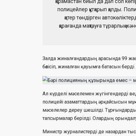
қарамастан биыл да дәл сол көпі
полицейлер құтқарып қалды. Пол
қатер төндірген автокөлікте
қарағанда мақтауға тұрарлық жә
Залда жиналғандардың арасында 99 жаста
бөлісіп, жиналған қауымға батасын берді.
Ал күрделі мәселемен жүгінгендерді в
полицейі азаматтардың әрқайсысын мұқ
мәселелер дереу шешілді. Тұрғындарды
тапсырмалар берілді. Олардың орында
Министр журналистерді де назардан тыс