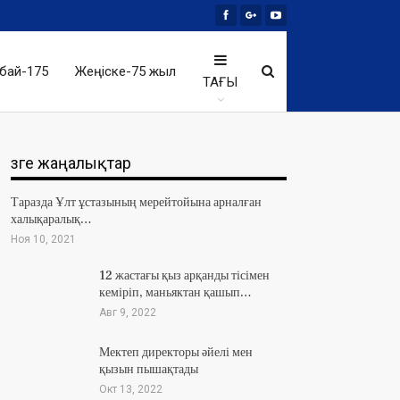
бай-175
Жеңіске-75 жыл
ТАҒЫ
Өзге жаңалықтар
Таразда Ұлт ұстазының мерейтойына арналған
халықаралық…
Ноя 10, 2021
12 жастағы қыз арқанды тісімен
кеміріп, маньяктан қашып…
Авг 9, 2022
Мектеп директоры әйелі мен
қызын пышақтады
Окт 13, 2022