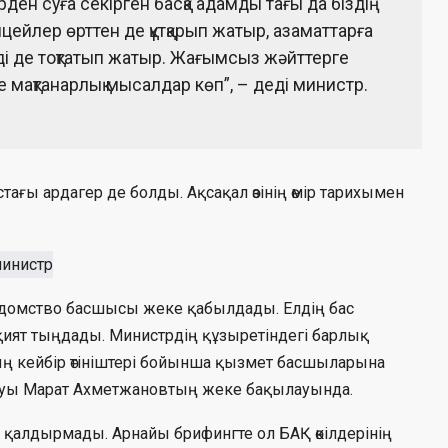
рден суға секірген басқа адамды тағы да біздің
ицейлер өрттен де құтқарып жатыр, азаматтарға
рді де тоқтатып жатыр. Жағымсыз жәйттерге
не мақтанарлық мысалдар көп”, – деді министр.
ғы ардагер де болды. Ақсақал өзінің өмір тарихымен
едомство басшысы жеке қабылдады. Елдің бас
ият тыңдады. Министрдің құзыретіндегі барлық
ң кейбір өтініштері бойынша қызмет басшыларына
луы Марат Ахметжановтың жеке бақылауында.
 қалдырмады. Арнайы брифингте ол БАҚ өкілдерінің