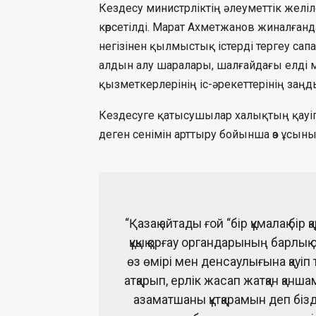
Кездесу министрліктің әлеуметтік желі
көрсетілді. Марат Ахметжанов жиналған
негізінен қылмыстық істерді тергеу с
алдын алу шаралары, шалғайдағы елді 
қызметкерлерінің іс-әрекеттерінің з
Кездесуге қатысушылар халықтың қауіп
деген сенімін арттыру бойынша өз ұсыны
“Қазақ айтады ғой “бір құмалақ бі
құқық қорғау органдарының барлы
өз өмірі мен денсаулығына қауіп 
атқарып, ерлік жасап жатқан қанш
азаматшаны құтқарамын деп біздің