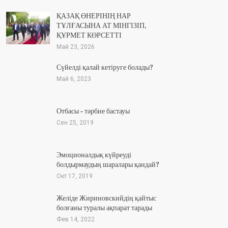
ҚАЗАҚ ӨНЕРІНІҢ НАР
ТҰЛҒАСЫНА АТ МІНГІЗІП,
ҚҰРМЕТ КӨРСЕТТІ
Май 23, 2026
Сүйелді қалай кетіруге болады?
Май 6, 2023
Отбасы – тәрбие бастауы
Сен 25, 2019
Эмоционалдық күйреуді
болдырмаудың шаралары қандай?
Окт 17, 2019
Желіде Жириновскийдің қайтыс
болғаны туралы ақпарат тарады
Фев 14, 2022