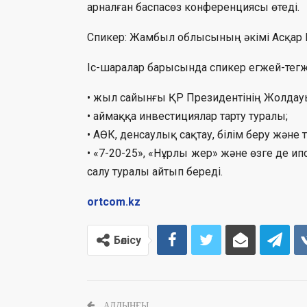
арналған баспасөз конференциясы өтеді.
Спикер: Жамбыл облысының әкімі Асқар
Іс-шаралар барысында спикер егжей-тегж
• жыл сайынғы ҚР Президентінің Жолда
• аймаққа инвестициялар тарту туралы;
• АӨК, денсаулық сақтау, білім беру және 
• «7-20-25», «Нұрлы жер» және өзге де и
салу туралы айтып береді.
ortcom.kz
Бөлісу
АЛДЫҢҒЫ