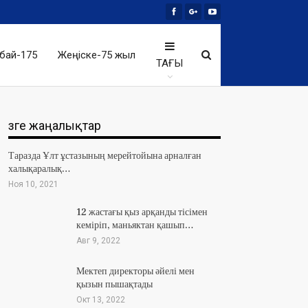
бай-175
Жеңіске-75 жыл
ТАҒЫ
Өзге жаңалықтар
Таразда Ұлт ұстазының мерейтойына арналған
халықаралық…
Ноя 10, 2021
12 жастағы қыз арқанды тісімен
кеміріп, маньяктан қашып…
Авг 9, 2022
Мектеп директоры әйелі мен
қызын пышақтады
Окт 13, 2022