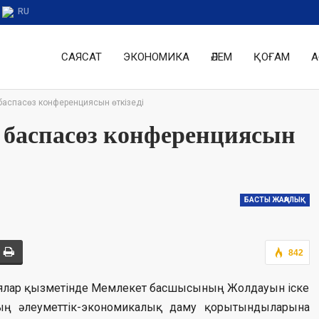
RU
САЯСАТ
ЭКОНОМИКА
ӘЛЕМ
ҚОҒАМ
А
аспасөз конференциясын өткізеді
 баспасөз конференциясын
БАСТЫ ЖАҢАЛЫҚ
842
ациялар қызметінде Мемлекет басшысының Жолдауын іске
ың әлеуметтік-экономикалық даму қорытындыларына