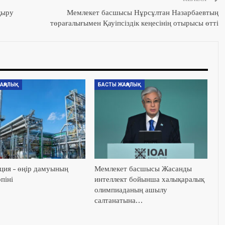
қыру
Мемлекет басшысы Нұрсұлтан Назарбаевтың
төрағалығымен Қауіпсіздік кеңесінің отырысы өтті
АҢАЛЫҚ
БАСТЫ ЖАҢАЛЫҚ
ция – өңір дамуының
Мемлекет басшысы Жасанды
піні
интеллект бойынша халықаралық
олимпиаданың ашылу
салтанатына…