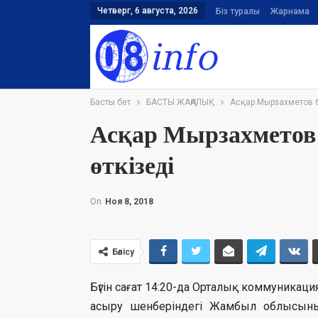
Четверг, 6 августа, 2026
Біз туралы
Жарнама
Басты бет
БАСТЫ ЖАҢАЛЫҚ
Асқар Мырзахметов б
Асқар Мырзахметов
өткізеді
On
Ноя 8, 2018
Бөлісу
Бүгін сағат 14:20-дa Орталық коммуник
асыру шенберіндегі Жамбыл облысын