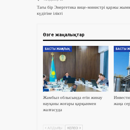
Тағы бір Энергетика вице-министрі қаржы жым
күдігіне ілікті
Өзге жаңалықтар
БАСТЫ ЖАҢАЛЫҚ
БАСТЫ Ж
Жамбыл облысында егін жинау
Инвести
науқаны жоғары қарқынмен
жаңа сер
жалғасуда
АЛДЫҢҒЫ
КЕЛЕСІ