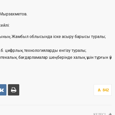
 Мырзахметов.
ейлі:
уының Жамбыл облысында іске асыру барысы туралы;
т.б. цифрлық технологияларды енгізу туралы;
потекалық бағдарламалар шеңберінде халық үшін тұрғын үй
842
КЕЛЕСІ