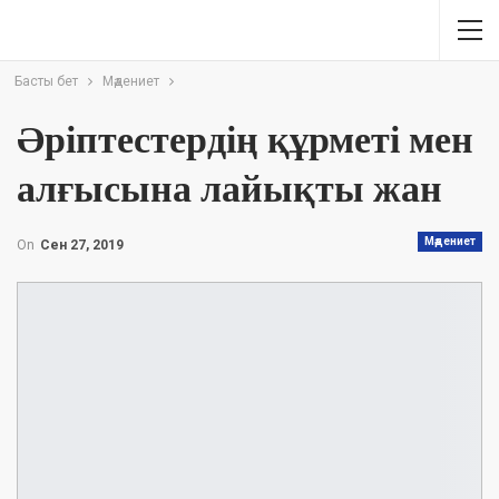
Басты бет
Мәдениет
Әріптестердің құрметі мен
алғысына лайықты жан
Мәдениет
On
Сен 27, 2019