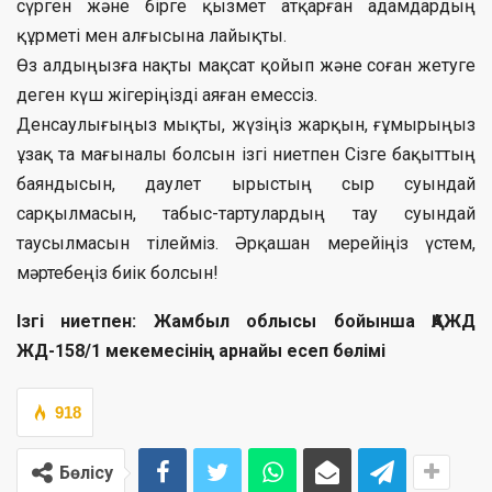
сүрген және бірге қызмет атқарған адамдардың
құрметі мен алғысына лайықты.
Өз алдыңызға нақты мақсат қойып және соған жетуге
деген күш жігеріңізді аяған емессіз.
Денсаулығыңыз мықты, жүзіңіз жарқын, ғұмырыңыз
ұзақ та мағыналы болсын ізгі ниетпен Сізге бақыттың
баяндысын, даулет ырыстың сыр суындай
сарқылмасын, табыс-тартулардың тау суындай
таусылмасын тілейміз. Әрқашан мерейіңіз үстем,
мәртебеңіз биік болсын!
Ізгі ниетпен: Жамбыл облысы бойынша ҚАЖД
ЖД-158/1 мекемесінің арнайы есеп бөлімі
918
Бөлісу