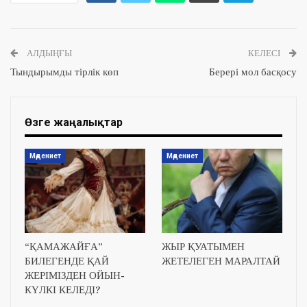
АЛДЫҢҒЫ
КЕЛЕСІ
Тындырымды тірлік көп
Берері мол басқосу
Өзге жаңалықтар
Мәдениет
Мәдениет
“ҚАМАЖАЙҒА”
ЖЫР ҚУАТЫМЕН
БИЛЕГЕНДЕ ҚАЙ
ЖЕТЕЛЕГЕН МАРАЛТАЙ
ЖЕРІМІЗДЕН ОЙЫН-
КҮЛКІ КЕЛЕДІ?