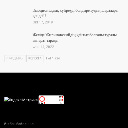
Эмоционалдық күйреуді болдырмаудың шаралары
қандай?
Окт 17, 2019
Желіде Жириновскийдің қайтыс болғаны туралы
ақпарат тарады
Фев 14, 2022
АЛДЫҢҒЫ
КЕЛЕСІ
1 of 1 724
Бізбен байланыс: