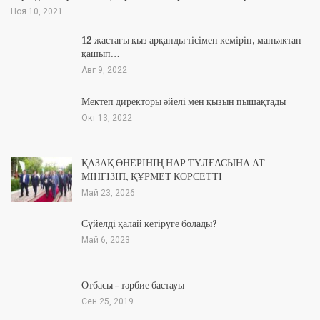
Ноя 10, 2021
12 жастағы қыз арқанды тісімен кеміріп, маньяктан
қашып…
Авг 9, 2022
Мектеп директоры әйелі мен қызын пышақтады
Окт 13, 2022
ҚАЗАҚ ӨНЕРІНІҢ НАР ТҰЛҒАСЫНА АТ
МІНГІЗІП, ҚҰРМЕТ КӨРСЕТТІ
Май 23, 2026
Сүйелді қалай кетіруге болады?
Май 6, 2023
Отбасы – тәрбие бастауы
Сен 25, 2019