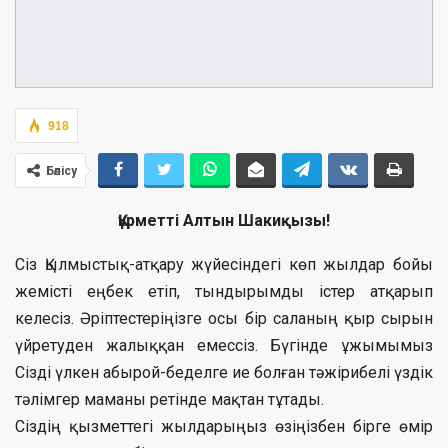
918
Бөлісу
Құрметті Алтын Шакиқызы!
Сіз Қылмыстық-атқару жүйесіндегі көп жылдар бойы
жемісті еңбек етіп, тындырымды істер атқарып
келесіз. Әріптестеріңізге осы бір саланың қыр сырын
үйретуден жалыққан емессіз. Бүгінде ұжымымыз
Сізді үлкен абырой-беделге ие болған тәжірибелі үздік
тәлімгер маманы ретінде мақтан тұтады.
Сіздің қызметтегі жылдарыңыз өзіңізбен бірге өмір