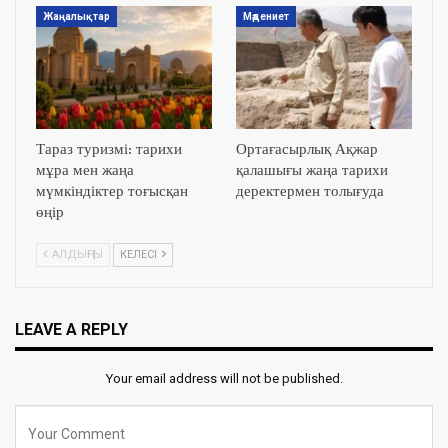
Жаңалықтар
Мәдениет
Тараз туризмі: тарихи
Ортағасырлық Ақжар
мұра мен жаңа
қалашығы жаңа тарихи
мүмкіндіктер тоғысқан
деректермен толығуда
өңір
АЛДЫҢҒЫ
КЕЛЕСІ
LEAVE A REPLY
Your email address will not be published.