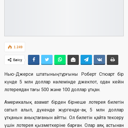
1 249
Бөлісу
Нью-Джерси штатының тұрғыны Роберт Стюарт бір
күнде 5 млн доллар көлемінде джекпот, одан кейін
лотереядан тағы 500 және 100 доллар ұтқан.
Америкалық азамат бірден бірнеше лотерея билетін
сатып алып, дүкенде жүргенде-ақ 5 млн доллар
ұтқанын анықтағанын айтты. Ол билетін қайта тексеру
үшін лотерея қызметкеріне барған. Олар аяқ астынан