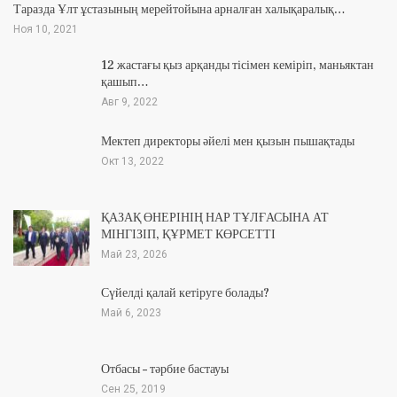
Таразда Ұлт ұстазының мерейтойына арналған халықаралық…
Ноя 10, 2021
12 жастағы қыз арқанды тісімен кеміріп, маньяктан
қашып…
Авг 9, 2022
Мектеп директоры әйелі мен қызын пышақтады
Окт 13, 2022
ҚАЗАҚ ӨНЕРІНІҢ НАР ТҰЛҒАСЫНА АТ
МІНГІЗІП, ҚҰРМЕТ КӨРСЕТТІ
Май 23, 2026
Сүйелді қалай кетіруге болады?
Май 6, 2023
Отбасы – тәрбие бастауы
Сен 25, 2019