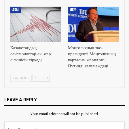
ӘЛЕМ
ӘЛЕМ
Қазақстандық
Моңғолияның экс-
сейсмологтар екі жер
президенті Моңғолияның
сілкінісін тіркеді
картасын жариялап,
Путинді келемеждеді
АЛДЫҢҒЫ
КЕЛЕСІ
LEAVE A REPLY
Your email address will not be published.