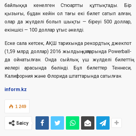
байлыққа кенелген Стюартты құттықтады. Бір
қызығы, бұдан кейін ол тағы екі билет сатып алған,
олар да жүлделі болып шықты — біреуі 500 доллар,
екіншісі — 100 доллар ұтыс әкелді.
Еске сала кетсек, АҚШ тарихында рекордтық джекпот
(1,59 млрд доллар) 2016 жылдың қаңтарында Powerball-
да ойнатылған. Онда сыйлық үш жүлделі билеттің
иелері арасында бөлінді. Бұл билеттер Теннеси,
Калифорния және Флорида штаттарында сатылған.
inform.kz
1 249
Бөлісу