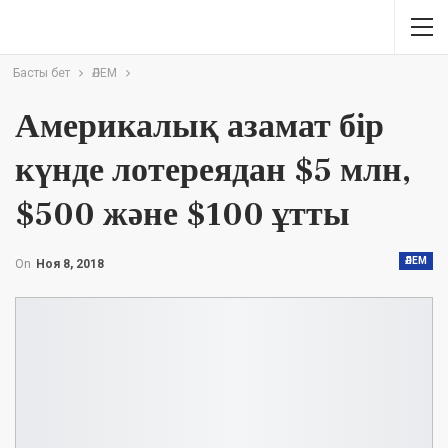
Басты бет
ӘЛЕМ
Америкалық азамат бір
күнде лотереядан $5 млн,
$500 және $100 ұтты
ӘЛЕМ
On
Ноя 8, 2018