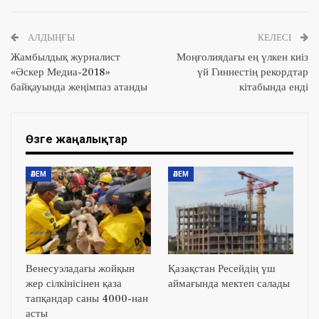
АЛДЫҢҒЫ
КЕЛЕСІ
Жамбылдық журналист
Моңғолиядағы ең үлкен киіз
«Әскер Медиа-2018»
үй Гиннестің рекордтар
байқауында жеңімпаз атанды
кітабында енді
Өзге жаңалықтар
ӘЛЕМ
ӘЛЕМ
Венесуэладағы жойқын
Қазақстан Ресейдің үш
жер сілкінісінен қаза
аймағында мектеп салады
тапқандар саны 4000-нан
асты