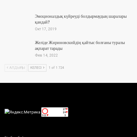
Эмоционалдық күйреуді болдырмаудың шаралары
қандай?
Окт 17, 2019
Желіде Жириновскийдің қайтыс болғаны туралы
ақпарат тарады
Фев 14, 2022
АЛДЫҢҒЫ
КЕЛЕСІ
1 of 1 724